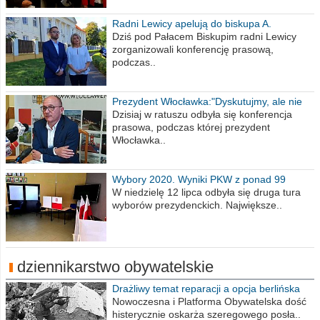
Radni Lewicy apelują do biskupa A.
Wiesława Meringa
Dziś pod Pałacem Biskupim radni Lewicy
zorganizowali konferencję prasową,
podczas..
Prezydent Włocławka:"Dyskutujmy, ale nie
obrażajmy się”
Dzisiaj w ratuszu odbyła się konferencja
prasowa, podczas której prezydent
Włocławka..
Wybory 2020. Wyniki PKW z ponad 99
procent obwodów
W niedzielę 12 lipca odbyła się druga tura
wyborów prezydenckich. Największe..
dziennikarstwo obywatelskie
Drażliwy temat reparacji a opcja berlińska
Nowoczesna i Platforma Obywatelska dość
histerycznie oskarża szeregowego posła..