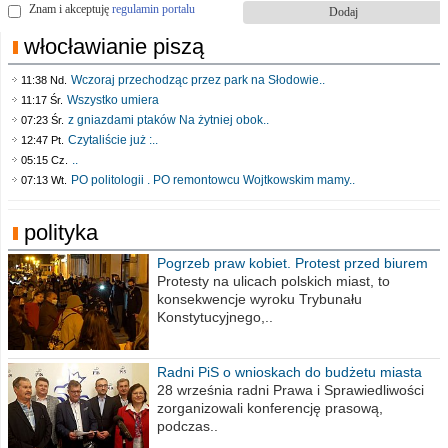
Znam i akceptuję
regulamin portalu
włocławianie piszą
Wczoraj przechodząc przez park na Słodowie..
11:38 Nd.
Wszystko umiera
11:17 Śr.
z gniazdami ptaków Na żytniej obok..
07:23 Śr.
Czytaliście już :..
12:47 Pt.
..
05:15 Cz.
PO politologii . PO remontowcu Wojtkowskim mamy..
07:13 Wt.
polityka
Pogrzeb praw kobiet. Protest przed biurem
poselskim PiS
Protesty na ulicach polskich miast, to
konsekwencje wyroku Trybunału
Konstytucyjnego,..
Radni PiS o wnioskach do budżetu miasta
na 2021 rok
28 września radni Prawa i Sprawiedliwości
zorganizowali konferencję prasową,
podczas..