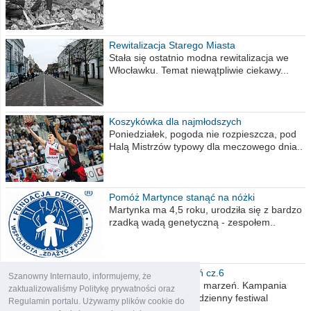
Rewitalizacja Starego Miasta
Stała się ostatnio modna rewitalizacja we
Włocławku. Temat niewątpliwie ciekawy...
Koszykówka dla najmłodszych
Poniedziałek, pogoda nie rozpieszcza, pod
Halą Mistrzów typowy dla meczowego dnia..
Pomóż Martynce stanąć na nóżki
Martynka ma 4,5 roku, urodziła się z bardzo
rzadką wadą genetyczną - zespołem..
Polska moich marzeń cz.6
Szanowny Internauto, informujemy, że
Nadszedł kres moich marzeń. Kampania
zaktualizowaliśmy Politykę prywatności oraz
wyborcza czyli niecodzienny festiwal
Regulamin portalu. Używamy plików cookie do
obietnic,..