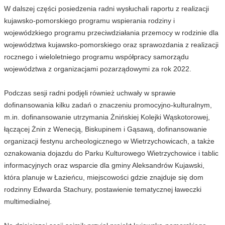
W dalszej części posiedzenia radni wysłuchali raportu z realizacji
kujawsko-pomorskiego programu wspierania rodziny i
wojewódzkiego programu przeciwdziałania przemocy w rodzinie dla
województwa kujawsko-pomorskiego oraz sprawozdania z realizacji
rocznego i wieloletniego programu współpracy samorządu
województwa z organizacjami pozarządowymi za rok 2022.
Podczas sesji radni podjęli również uchwały w sprawie
dofinansowania kilku zadań o znaczeniu promocyjno-kulturalnym,
m.in. dofinansowanie utrzymania Żnińskiej Kolejki Wąskotorowej,
łączącej Żnin z Wenecją, Biskupinem i Gąsawą, dofinansowanie
organizacji festynu archeologicznego w Wietrzychowicach, a także
oznakowania dojazdu do Parku Kulturowego Wietrzychowice i tablic
informacyjnych oraz wsparcie dla gminy Aleksandrów Kujawski,
która planuje w Łazieńcu, miejscowości gdzie znajduje się dom
rodzinny Edwarda Stachury, postawienie tematycznej ławeczki
multimedialnej.