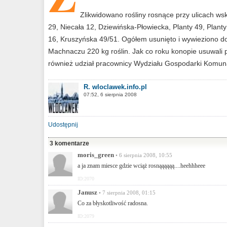
Zlikwidowano rośliny rosnące przy ulicach ws
29, Niecała 12, Dziewińska-Płowiecka, Planty 49, Plan
16, Kruszyńska 49/51. Ogółem usunięto i wywieziono 
Machnaczu 220 kg roślin. Jak co roku konopie usuwali 
również udział pracownicy Wydziału Gospodarki Komuna
R. wloclawek.info.pl
07:52, 6 sierpnia 2008
Udostępnij
3 komentarze
moris_green
• 6 sierpnia 2008, 10:55
a ja znam miesce gdzie wciąż rosnąąąąąą....heehhheee
ID:2070
Janusz
• 7 sierpnia 2008, 01:15
Co za błyskotliwość radosna.
ID:2079