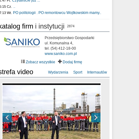
Czytaliście już :..
2:47 Pt.
..
5:15 Cz.
PO politologii . PO remontowcu Wojtkowskim mamy..
7:13 Wt.
katalog firm
i instytucji
2874
Przedsiębiorstwo Gospodarki
ul. Komunalna 4,
tel. (54) 412-18-00
www.saniko.com.pl
Zobacz wszystkie
Dodaj firmę
strefa video
Wydarzenia
Sport
Internautów
sixf33t .Last Year DRONE FOOTAGE
XXIII Sesja Rady Miasta Włocławek VIII
Ni To Ponk - W oczach mamy strach
Włocławek
kadencji w dniu 09.06.2020 r.