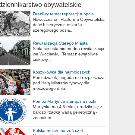
dziennikarstwo obywatelskie
Drażliwy temat reparacji a opcja
berlińska
Nowoczesna i Platforma Obywatelska
dość histerycznie oskarża
szeregowego posła..
Rewitalizacja Starego Miasta
Stała się ostatnio modna rewitalizacja
we Włocławku. Temat niewątpliwie
ciekawy...
Koszykówka dla najmłodszych
Poniedziałek, pogoda nie rozpieszcza,
pod Halą Mistrzów typowy dla
meczowego dnia..
Pomóż Martynce stanąć na nóżki
Martynka ma 4,5 roku, urodziła się z
bardzo rzadką wadą genetyczną -
zespołem..
Polska moich marzeń cz.6