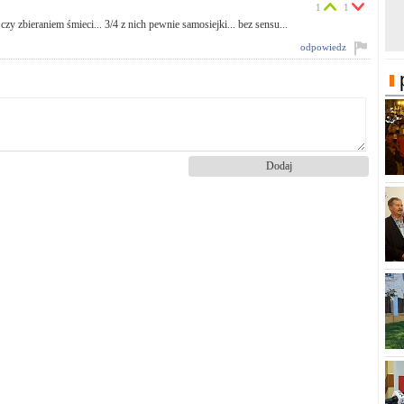
1
1
zy zbieraniem śmieci... 3/4 z nich pewnie samosiejki... bez sensu...
odpowiedz