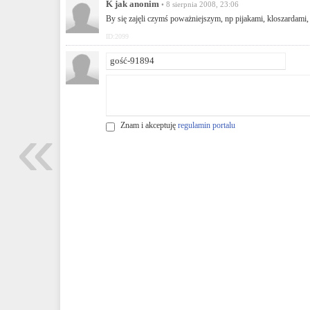
K jak anonim
• 8 sierpnia 2008, 23:06
By się zajęli czymś poważniejszym, np pijakami, kloszardami, c
ID:2099
«
Znam i akceptuję
regulamin portalu