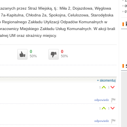
1
0
kazanych przez Straż Miejską, tj.: Miła 2, Dojazdowa, Węglowa
0
ty 7a-Kapitulna, Chłodna 2a, Spokojna, Celulozowa, Starodębska
do Regionalnego Zakładu Utylizacji Odpadów Komunalnych w
pracownicy Miejskiego Zakładu Usług Komunalnych. W akcji brali
lnej UM oraz strażnicy miejscy.
0
0
50%
50%
+ skomentuj
1
1
odpowiedz
1
1
odpowiedz