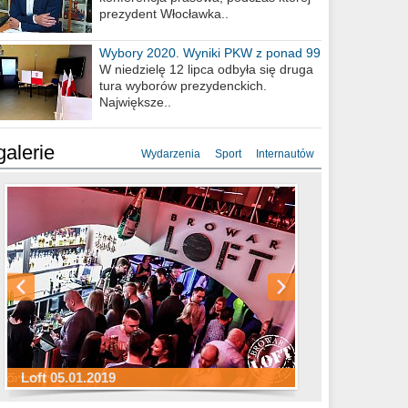
prezydent Włocławka..
Wybory 2020. Wyniki PKW z ponad 99
procent obwodów
W niedzielę 12 lipca odbyła się druga
tura wyborów prezydenckich.
Największe..
galerie
Wydarzenia
Sport
Internautów
Sylwester Hotel Młyn 31.12.2018
Sylwester Miejski 31.12.2018
Sylwester Loft 31.12.2018
Loft 05.01.2019
Sylwester Podgrodzie 31.12.2018
Sylwester Pensjonat Michelin 31.12.2018