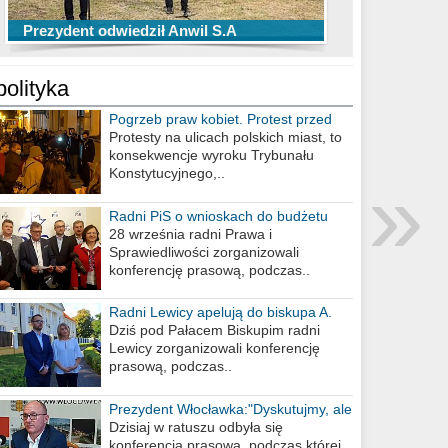
TOP 10 przechwytów Anwilu Włocławek
TOP 5 rzutów Anwilu Włocławek w BCL
Prezydent odwiedził Anwil S.A
w EBL w sezonie 2019/2020
w sezonie 2019/2020
polityka
Pogrzeb praw kobiet. Protest przed
biurem poselskim PiS
Protesty na ulicach polskich miast, to
konsekwencje wyroku Trybunału
»
Konstytucyjnego,..
Radni PiS o wnioskach do budżetu
miasta na 2021 rok
28 września radni Prawa i
Sprawiedliwości zorganizowali
konferencję prasową, podczas..
Radni Lewicy apelują do biskupa A.
Wiesława Meringa
Dziś pod Pałacem Biskupim radni
Lewicy zorganizowali konferencję
prasową, podczas..
Prezydent Włocławka:"Dyskutujmy, ale
nie obrażajmy się”
Dzisiaj w ratuszu odbyła się
konferencja prasowa, podczas której