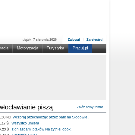
piątek,
7 sierpnia 2026
Zaloguj
Zarejestruj
kacja
Motoryzacja
Turystyka
Pracuj.pl
włocławianie piszą
Załóż nowy temat
Wczoraj przechodząc przez park na Słodowie..
1:38 Nd.
Wszystko umiera
1:17 Śr.
z gniazdami ptaków Na żytniej obok..
7:23 Śr.