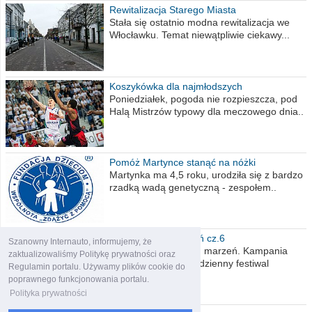
Rewitalizacja Starego Miasta
Stała się ostatnio modna rewitalizacja we
Włocławku. Temat niewątpliwie ciekawy...
Koszykówka dla najmłodszych
Poniedziałek, pogoda nie rozpieszcza, pod
Halą Mistrzów typowy dla meczowego dnia..
Pomóż Martynce stanąć na nóżki
Martynka ma 4,5 roku, urodziła się z bardzo
rzadką wadą genetyczną - zespołem..
Polska moich marzeń cz.6
Szanowny Internauto, informujemy, że
Nadszedł kres moich marzeń. Kampania
zaktualizowaliśmy Politykę prywatności oraz
wyborcza czyli niecodzienny festiwal
Regulamin portalu. Używamy plików cookie do
obietnic,..
poprawnego funkcjonowania portalu.
Polityka prywatności