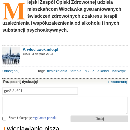
M
iejski Zespół Opieki Zdrowotnej udziela
mieszkańcom Włocławka gwarantowanych
świadczeń zdrowotnych z zakresu terapii
uzależnienia i współuzależnienia od alkoholu i innych
substancji psychoaktywnych.
P. wloclawek.info.pl
18:31, 3 sierpnia 2023
Udostępnij
Tagi:
uzależnienia
terapia
MZOZ
alkohol
narkotyki
Rozpocznij dyskusję!
+ skomentuj
Znam i akceptuję
regulamin portalu
włocławianie piszą