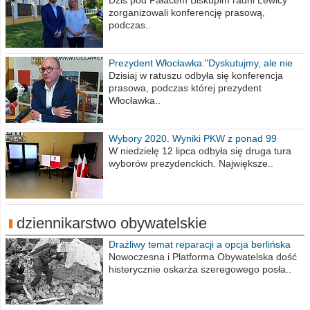
Wiesława Meringa
Dziś pod Pałacem Biskupim radni Lewicy
zorganizowali konferencję prasową,
podczas..
Prezydent Włocławka:"Dyskutujmy, ale nie
obrażajmy się”
Dzisiaj w ratuszu odbyła się konferencja
prasowa, podczas której prezydent
Włocławka..
Wybory 2020. Wyniki PKW z ponad 99
procent obwodów
W niedzielę 12 lipca odbyła się druga tura
wyborów prezydenckich. Największe..
dziennikarstwo obywatelskie
Drażliwy temat reparacji a opcja berlińska
Nowoczesna i Platforma Obywatelska dość
histerycznie oskarża szeregowego posła..