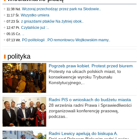
Wczoraj przechodząc przez park na Słodowie..
11:38 Nd.
Wszystko umiera
11:17 Śr.
z gniazdami ptaków Na żytniej obok..
07:23 Śr.
Czytaliście już :..
12:47 Pt.
..
05:15 Cz.
PO politologii . PO remontowcu Wojtkowskim mamy..
07:13 Wt.
polityka
Pogrzeb praw kobiet. Protest przed biurem
poselskim PiS
Protesty na ulicach polskich miast, to
konsekwencje wyroku Trybunału
Konstytucyjnego,..
Radni PiS o wnioskach do budżetu miasta
na 2021 rok
28 września radni Prawa i Sprawiedliwości
zorganizowali konferencję prasową,
podczas..
Radni Lewicy apelują do biskupa A.