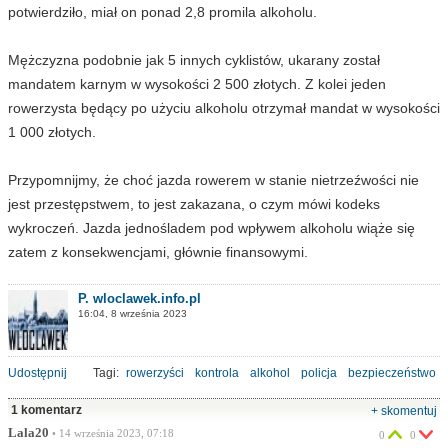
potwierdziło, miał on ponad 2,8 promila alkoholu.
Mężczyzna podobnie jak 5 innych cyklistów, ukarany został
mandatem karnym w wysokości 2 500 złotych. Z kolei jeden
rowerzysta będący po użyciu alkoholu otrzymał mandat w wysokości
1 000 złotych.
Przypomnijmy, że choć jazda rowerem w stanie nietrzeźwości nie
jest przestępstwem, to jest zakazana, o czym mówi kodeks
wykroczeń. Jazda jednośladem pod wpływem alkoholu wiąże się
zatem z konsekwencjami, głównie finansowymi.
P. wloclawek.info.pl
16:04, 8 września 2023
Udostępnij
Tagi:
rowerzyści
kontrola
alkohol
policja
bezpieczeństwo
1 komentarz
+ skomentuj
Lala20
• 14 września 2023, 07:18
0
0