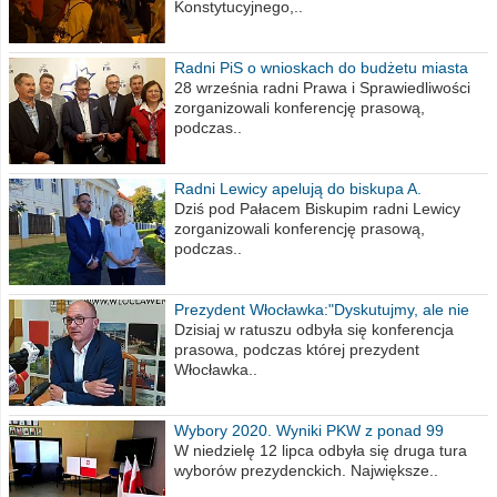
Konstytucyjnego,..
Radni PiS o wnioskach do budżetu miasta
na 2021 rok
28 września radni Prawa i Sprawiedliwości
zorganizowali konferencję prasową,
podczas..
Radni Lewicy apelują do biskupa A.
Wiesława Meringa
Dziś pod Pałacem Biskupim radni Lewicy
zorganizowali konferencję prasową,
podczas..
Prezydent Włocławka:"Dyskutujmy, ale nie
obrażajmy się”
Dzisiaj w ratuszu odbyła się konferencja
prasowa, podczas której prezydent
Włocławka..
Wybory 2020. Wyniki PKW z ponad 99
procent obwodów
W niedzielę 12 lipca odbyła się druga tura
wyborów prezydenckich. Największe..