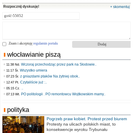
Rozpocznij dyskusję!
+ skomentuj
Znam i akceptuję
regulamin portalu
włocławianie piszą
Wczoraj przechodząc przez park na Słodowie..
11:38 Nd.
Wszystko umiera
11:17 Śr.
z gniazdami ptaków Na żytniej obok..
07:23 Śr.
Czytaliście już :..
12:47 Pt.
..
05:15 Cz.
PO politologii . PO remontowcu Wojtkowskim mamy..
07:13 Wt.
polityka
Pogrzeb praw kobiet. Protest przed biurem
poselskim PiS
Protesty na ulicach polskich miast, to
konsekwencje wyroku Trybunału