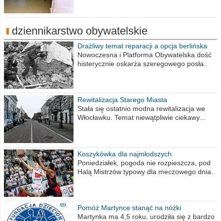
dziennikarstwo obywatelskie
Drażliwy temat reparacji a opcja berlińska
Nowoczesna i Platforma Obywatelska dość
histerycznie oskarża szeregowego posła..
Rewitalizacja Starego Miasta
Stała się ostatnio modna rewitalizacja we
Włocławku. Temat niewątpliwie ciekawy...
Koszykówka dla najmłodszych
Poniedziałek, pogoda nie rozpieszcza, pod
Halą Mistrzów typowy dla meczowego dnia..
Pomóż Martynce stanąć na nóżki
Martynka ma 4,5 roku, urodziła się z bardzo