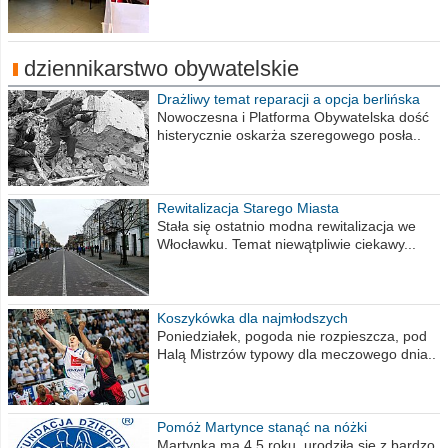
dziennikarstwo obywatelskie
Drażliwy temat reparacji a opcja berlińska
Nowoczesna i Platforma Obywatelska dość
histerycznie oskarża szeregowego posła..
Rewitalizacja Starego Miasta
Stała się ostatnio modna rewitalizacja we
Włocławku. Temat niewątpliwie ciekawy...
Koszykówka dla najmłodszych
Poniedziałek, pogoda nie rozpieszcza, pod
Halą Mistrzów typowy dla meczowego dnia..
Pomóż Martynce stanąć na nóżki
Martynka ma 4,5 roku, urodziła się z bardzo