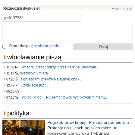
Rozpocznij dyskusję!
+ skomentuj
Znam i akceptuję
regulamin portalu
włocławianie piszą
Wczoraj przechodząc przez park na Słodowie..
11:38 Nd.
Wszystko umiera
11:17 Śr.
z gniazdami ptaków Na żytniej obok..
07:23 Śr.
Czytaliście już :..
12:47 Pt.
..
05:15 Cz.
PO politologii . PO remontowcu Wojtkowskim mamy..
07:13 Wt.
polityka
Pogrzeb praw kobiet. Protest przed biurem
poselskim PiS
Protesty na ulicach polskich miast, to
konsekwencje wyroku Trybunału