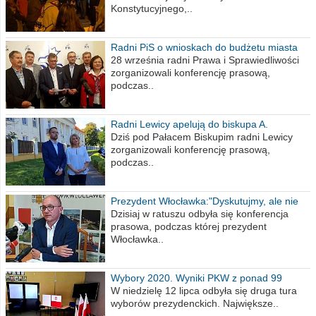
Konstytucyjnego,..
Radni PiS o wnioskach do budżetu miasta
na 2021 rok
28 września radni Prawa i Sprawiedliwości
zorganizowali konferencję prasową,
podczas..
Radni Lewicy apelują do biskupa A.
Wiesława Meringa
Dziś pod Pałacem Biskupim radni Lewicy
zorganizowali konferencję prasową,
podczas..
Prezydent Włocławka:"Dyskutujmy, ale nie
obrażajmy się”
Dzisiaj w ratuszu odbyła się konferencja
prasowa, podczas której prezydent
Włocławka..
Wybory 2020. Wyniki PKW z ponad 99
procent obwodów
W niedzielę 12 lipca odbyła się druga tura
wyborów prezydenckich. Największe..