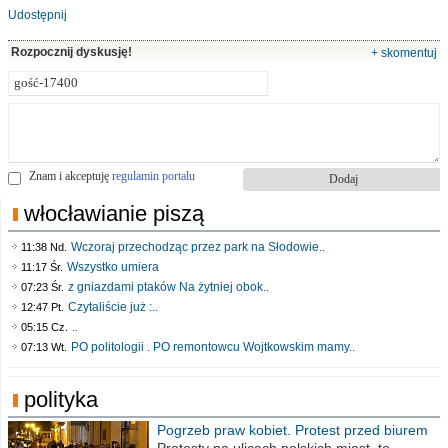
Udostępnij
Rozpocznij dyskusję!
+ skomentuj
Znam i akceptuję
regulamin portalu
włocławianie piszą
Wczoraj przechodząc przez park na Słodowie..
11:38 Nd.
Wszystko umiera
11:17 Śr.
z gniazdami ptaków Na żytniej obok..
07:23 Śr.
Czytaliście już :..
12:47 Pt.
..
05:15 Cz.
PO politologii . PO remontowcu Wojtkowskim mamy..
07:13 Wt.
polityka
Pogrzeb praw kobiet. Protest przed biurem