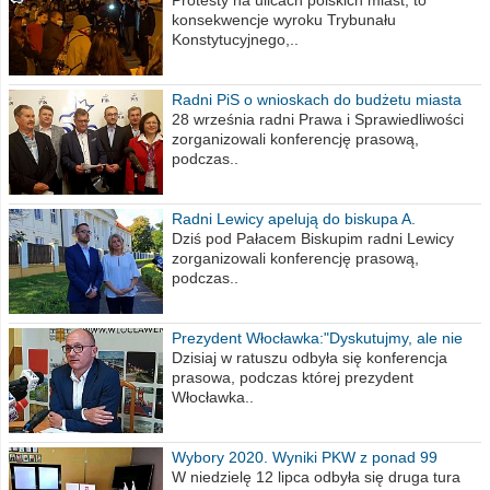
poselskim PiS
Protesty na ulicach polskich miast, to
konsekwencje wyroku Trybunału
Konstytucyjnego,..
Radni PiS o wnioskach do budżetu miasta
na 2021 rok
28 września radni Prawa i Sprawiedliwości
zorganizowali konferencję prasową,
podczas..
Radni Lewicy apelują do biskupa A.
Wiesława Meringa
Dziś pod Pałacem Biskupim radni Lewicy
zorganizowali konferencję prasową,
podczas..
Prezydent Włocławka:"Dyskutujmy, ale nie
obrażajmy się”
Dzisiaj w ratuszu odbyła się konferencja
prasowa, podczas której prezydent
Włocławka..
Wybory 2020. Wyniki PKW z ponad 99
procent obwodów
W niedzielę 12 lipca odbyła się druga tura