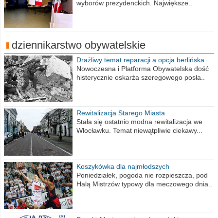
wyborów prezydenckich. Największe..
dziennikarstwo obywatelskie
Drażliwy temat reparacji a opcja berlińska
Nowoczesna i Platforma Obywatelska dość
histerycznie oskarża szeregowego posła..
Rewitalizacja Starego Miasta
Stała się ostatnio modna rewitalizacja we
Włocławku. Temat niewątpliwie ciekawy...
Koszykówka dla najmłodszych
Poniedziałek, pogoda nie rozpieszcza, pod
Halą Mistrzów typowy dla meczowego dnia..