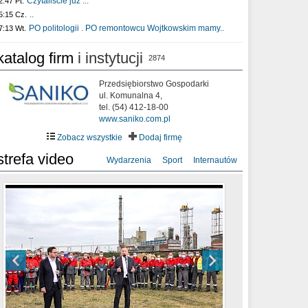
Czytaliście już :..
2:47 Pt.
..
5:15 Cz.
PO politologii . PO remontowcu Wojtkowskim mamy..
7:13 Wt.
katalog firm
i instytucji
2874
Przedsiębiorstwo Gospodarki
ul. Komunalna 4,
tel. (54) 412-18-00
www.saniko.com.pl
Zobacz wszystkie
Dodaj firmę
strefa video
Wydarzenia
Sport
Internautów
sixf33t .Last Year DRONE FOOTAGE
XXIII Sesja Rady Miasta Włocławek VIII
Ni To Ponk - W oczach mamy strach
Włocławek
kadencji w dniu 09.06.2020 r.