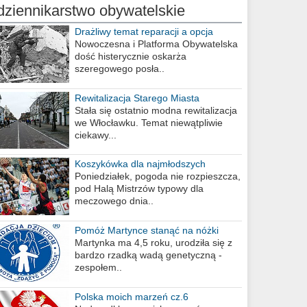
dziennikarstwo obywatelskie
Drażliwy temat reparacji a opcja
berlińska
Nowoczesna i Platforma Obywatelska
dość histerycznie oskarża
szeregowego posła..
Rewitalizacja Starego Miasta
Stała się ostatnio modna rewitalizacja
we Włocławku. Temat niewątpliwie
ciekawy...
Koszykówka dla najmłodszych
Poniedziałek, pogoda nie rozpieszcza,
pod Halą Mistrzów typowy dla
meczowego dnia..
Pomóż Martynce stanąć na nóżki
Martynka ma 4,5 roku, urodziła się z
bardzo rzadką wadą genetyczną -
zespołem..
Polska moich marzeń cz.6