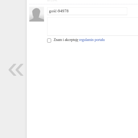
ID:2141
Znam i akceptuję
regulamin portalu
«