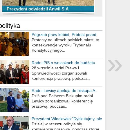
TOP 10 przechwytów Anwilu Włocławek
TOP 5 rzutów Anwilu Włocławek w BCL
Prezydent odwiedził Anwil S.A
w EBL w sezonie 2019/2020
w sezonie 2019/2020
polityka
Pogrzeb praw kobiet. Protest przed
biurem poselskim PiS
Protesty na ulicach polskich miast, to
konsekwencje wyroku Trybunału
»
Konstytucyjnego,..
Radni PiS o wnioskach do budżetu
miasta na 2021 rok
28 września radni Prawa i
Sprawiedliwości zorganizowali
konferencję prasową, podczas..
Radni Lewicy apelują do biskupa A.
Wiesława Meringa
Dziś pod Pałacem Biskupim radni
Lewicy zorganizowali konferencję
prasową, podczas..
Prezydent Włocławka:"Dyskutujmy, ale
nie obrażajmy się”
Dzisiaj w ratuszu odbyła się
konferencja prasowa, podczas której