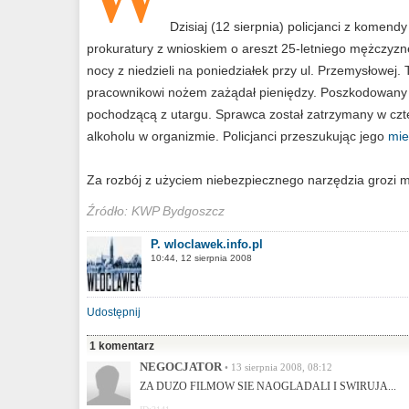
Dzisiaj (12 sierpnia) policjanci z kome
prokuratury z wnioskiem o areszt 25-letniego mężczyz
nocy z niedzieli na poniedziałek przy ul. Przemysłowej.
pracownikowi nożem zażądał pieniędzy. Poszkodowany 
pochodzącą z utargu. Sprawca został zatrzymany w czter
alkoholu w organizmie. Policjanci przeszukując jego
mie
Za rozbój z użyciem niebezpiecznego narzędzia grozi m
Źródło: KWP Bydgoszcz
P. wloclawek.info.pl
10:44, 12 sierpnia 2008
Udostępnij
1 komentarz
NEGOCJATOR
• 13 sierpnia 2008, 08:12
ZA DUZO FILMOW SIE NAOGLADALI I SWIRUJA...