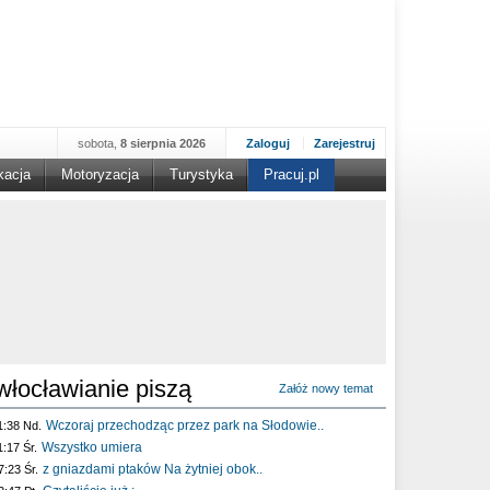
sobota,
8 sierpnia 2026
Zaloguj
Zarejestruj
kacja
Motoryzacja
Turystyka
Pracuj.pl
włocławianie piszą
Załóż nowy temat
Wczoraj przechodząc przez park na Słodowie..
1:38 Nd.
Wszystko umiera
1:17 Śr.
z gniazdami ptaków Na żytniej obok..
7:23 Śr.