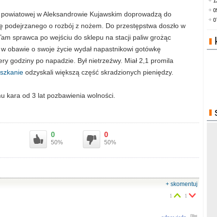
1
0
ndy powiatowej w Aleksandrowie Kujawskim doprowadzą do
0
nę podejrzanego o rozbój z nożem. Do przestępstwa doszło w
 Tam sprawca po wejściu do sklepu na stacji paliw grożąc
w obawie o swoje życie wydał napastnikowi gotówkę
y godziny po napadzie. Był nietrzeźwy. Miał 2,1 promila
szkanie
odzyskali większą część skradzionych pieniędzy.
u kara od 3 lat pozbawienia wolności.
0
0
50%
50%
+ skomentuj
1
1