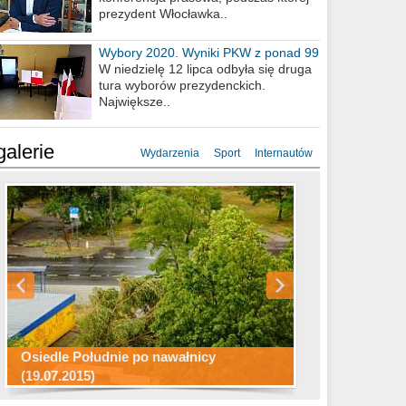
prezydent Włocławka..
Wybory 2020. Wyniki PKW z ponad 99
procent obwodów
W niedzielę 12 lipca odbyła się druga
tura wyborów prezydenckich.
Największe..
galerie
Wydarzenia
Sport
Internautów
Konkurs fotograficzny "Co to za
Miasto kładzie się do snu .
miejsca"
Ścieżka rowerowa w naszym mieście
Osiedle Południe po nawałnicy
(19.07.2015)
Wizytówka Włocławka
polowanie wigilijne 2014