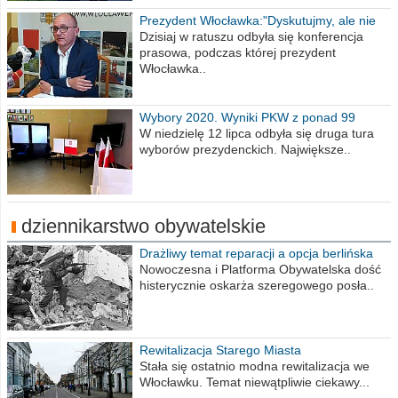
Prezydent Włocławka:"Dyskutujmy, ale nie
obrażajmy się”
Dzisiaj w ratuszu odbyła się konferencja
prasowa, podczas której prezydent
Włocławka..
Wybory 2020. Wyniki PKW z ponad 99
procent obwodów
W niedzielę 12 lipca odbyła się druga tura
wyborów prezydenckich. Największe..
dziennikarstwo obywatelskie
Drażliwy temat reparacji a opcja berlińska
Nowoczesna i Platforma Obywatelska dość
histerycznie oskarża szeregowego posła..
Rewitalizacja Starego Miasta
Stała się ostatnio modna rewitalizacja we
Włocławku. Temat niewątpliwie ciekawy...