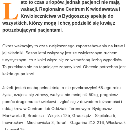
L
ato to czas urlopów, jednak pacjenci nie mają
wakacji. Regionalne Centrum Krwiodawstwa i
Krwiolecznictwa w Bydgoszczy apeluje do
wszystkich, którzy mogą i chcą podzielić się krwią z
potrzebującymi pacjentami.
Okres wakacyjny to czas zwiększonego zapotrzebowania na krew i
jej składniki. Sezon letni związany jest ze zwiększonym ruchem
turystycznym, co z kolei wiąże się ze wzmożoną liczbą wypadków.
To przekłada się na topniejące zapasy krwi. Obecnie potrzebna jest
każda grupa krwi.
Jeżeli: jesteś osobą pełnoletnią, a nie przekroczyłeś 65-ego roku
życia, czujesz się zdrowy, ważysz nie mniej niż 50kg, pragniesz
pomóc drugiemu człowiekowi - zgłoś się z dowodem tożsamości i
oddaj krew w Centrum lub Oddziale Terenowym: Bydgoszcz -
Markwarta 8, Brodnica - Wiejska 12b, Grudziądz - Szpitalna 5,
Inowrocław - Miechowicka 3, Toruń - Gagarina 212-216, Włocławek
- Lunewil 15.