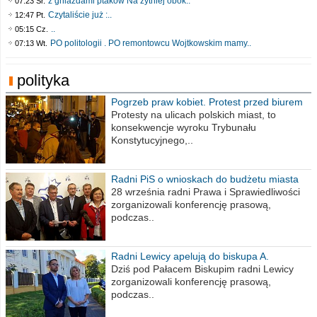
z gniazdami ptaków Na żytniej obok..
07:23 Śr.
Czytaliście już :..
12:47 Pt.
..
05:15 Cz.
PO politologii . PO remontowcu Wojtkowskim mamy..
07:13 Wt.
polityka
Pogrzeb praw kobiet. Protest przed biurem
poselskim PiS
Protesty na ulicach polskich miast, to
konsekwencje wyroku Trybunału
Konstytucyjnego,..
Radni PiS o wnioskach do budżetu miasta
na 2021 rok
28 września radni Prawa i Sprawiedliwości
zorganizowali konferencję prasową,
podczas..
Radni Lewicy apelują do biskupa A.
Wiesława Meringa
Dziś pod Pałacem Biskupim radni Lewicy
zorganizowali konferencję prasową,
podczas..