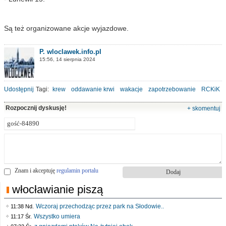
Są też organizowane akcje wyjazdowe.
P. wloclawek.info.pl
15:56, 14 sierpnia 2024
Udostępnij
Tagi:
krew
oddawanie krwi
wakacje
zapotrzebowanie
RCKiK
Rozpocznij dyskusję!
+ skomentuj
Znam i akceptuję
regulamin portalu
włocławianie piszą
Wczoraj przechodząc przez park na Słodowie..
11:38 Nd.
Wszystko umiera
11:17 Śr.