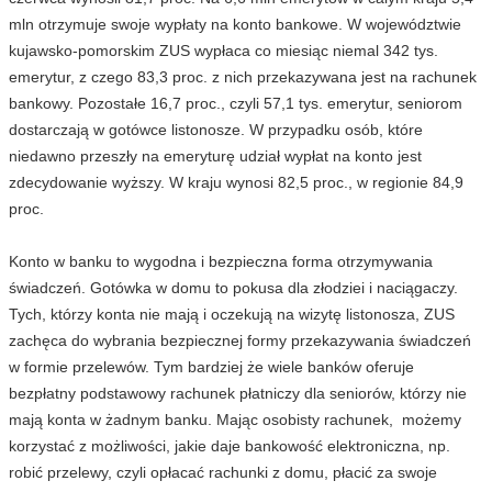
mln otrzymuje swoje wypłaty na konto bankowe. W województwie
kujawsko-pomorskim ZUS wypłaca co miesiąc niemal 342 tys.
emerytur, z czego 83,3 proc. z nich przekazywana jest na rachunek
bankowy. Pozostałe 16,7 proc., czyli 57,1 tys. emerytur, seniorom
dostarczają w gotówce listonosze. W przypadku osób, które
niedawno przeszły na emeryturę udział wypłat na konto jest
zdecydowanie wyższy. W kraju wynosi 82,5 proc., w regionie 84,9
proc.
Konto w banku to wygodna i bezpieczna forma otrzymywania
świadczeń. Gotówka w domu to pokusa dla złodziei i naciągaczy.
Tych, którzy konta nie mają i oczekują na wizytę listonosza, ZUS
zachęca do wybrania bezpiecznej formy przekazywania świadczeń
w formie przelewów. Tym bardziej że wiele banków oferuje
bezpłatny podstawowy rachunek płatniczy dla seniorów, którzy nie
mają konta w żadnym banku. Mając osobisty rachunek, możemy
korzystać z możliwości, jakie daje bankowość elektroniczna, np.
robić przelewy, czyli opłacać rachunki z domu, płacić za swoje