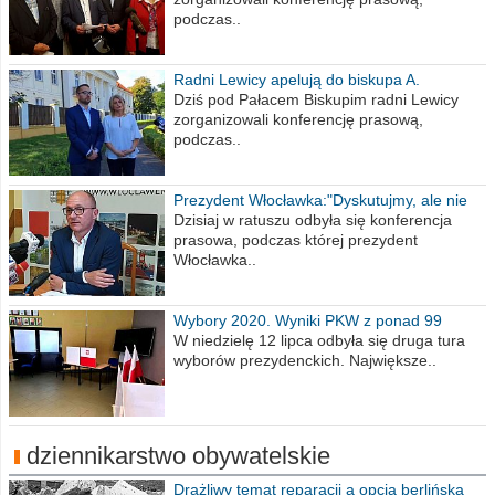
podczas..
Radni Lewicy apelują do biskupa A.
Wiesława Meringa
Dziś pod Pałacem Biskupim radni Lewicy
zorganizowali konferencję prasową,
podczas..
Prezydent Włocławka:"Dyskutujmy, ale nie
obrażajmy się”
Dzisiaj w ratuszu odbyła się konferencja
prasowa, podczas której prezydent
Włocławka..
Wybory 2020. Wyniki PKW z ponad 99
procent obwodów
W niedzielę 12 lipca odbyła się druga tura
wyborów prezydenckich. Największe..
dziennikarstwo obywatelskie
Drażliwy temat reparacji a opcja berlińska