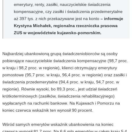
emerytury, renty, zasiłki, nauczycielskie świadczenia
kompensacyjne, czy zasiłki i świadczenia przedemerytalne
aż 397 tys. z nich przekazywane jest na konto
– informuje
Krystyna Michałek, regionalna rzeczniczka prasowa
ZUS w województwie kujawsko-pomorskim.
Najbardziej ubankowioną grupą świadczeniobiorców są osoby
pobierające nauczycielskie świadczenia kompensacyjne (98,7 proc.
w kraju i 98,2 proc. w regionie), klienci otrzymujący emerytury
pomostowe (95,7 proc. w kraju, 96,4 proc. w regionie) oraz zasiłki i
świadczenia przedemerytalne (94,4 proc. w kraju, 94,7 proc. w
regionie). Równie wysoki, bo 89,3 proc., jest udział świadczeń
krótkoterminowych (zasiłków, świadczenia rehabilitacyjnego)
wypłacanych na rachunki bankowe. Na Kujawach i Pomorzu na
koniec czerwca wskaźnik ten wynosił 90 procent.
Wśród samych emerytów wskaźnik ubankowienia na koniec
czerwca wynosił 81,7 proc. Na 6,6 mln emerytów w całym kraju 5,4