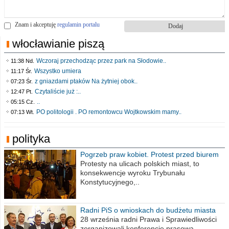
Znam i akceptuję
regulamin portalu
włocławianie piszą
Wczoraj przechodząc przez park na Słodowie..
11:38 Nd.
Wszystko umiera
11:17 Śr.
z gniazdami ptaków Na żytniej obok..
07:23 Śr.
Czytaliście już :..
12:47 Pt.
..
05:15 Cz.
PO politologii . PO remontowcu Wojtkowskim mamy..
07:13 Wt.
polityka
Pogrzeb praw kobiet. Protest przed biurem
poselskim PiS
Protesty na ulicach polskich miast, to
konsekwencje wyroku Trybunału
Konstytucyjnego,..
Radni PiS o wnioskach do budżetu miasta
na 2021 rok
28 września radni Prawa i Sprawiedliwości
zorganizowali konferencję prasową,