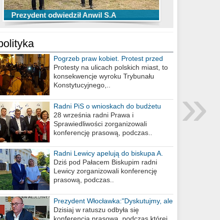
TOP 10 przechwytów Anwilu Włocławek
TOP 5 rzutów Anwilu Włocławek w BCL
Prezydent odwiedził Anwil S.A
w EBL w sezonie 2019/2020
w sezonie 2019/2020
polityka
Pogrzeb praw kobiet. Protest przed
biurem poselskim PiS
Protesty na ulicach polskich miast, to
konsekwencje wyroku Trybunału
»
Konstytucyjnego,..
Radni PiS o wnioskach do budżetu
miasta na 2021 rok
28 września radni Prawa i
Sprawiedliwości zorganizowali
konferencję prasową, podczas..
Radni Lewicy apelują do biskupa A.
Wiesława Meringa
Dziś pod Pałacem Biskupim radni
Lewicy zorganizowali konferencję
prasową, podczas..
Prezydent Włocławka:"Dyskutujmy, ale
nie obrażajmy się”
Dzisiaj w ratuszu odbyła się
konferencja prasowa, podczas której