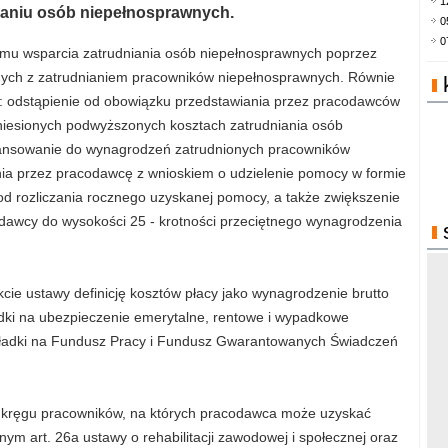
1
nianiu osób niepełnosprawnych.
0
0
emu wsparcia zatrudniania osób niepełnosprawnych poprzez
nych z zatrudnianiem pracowników niepełnosprawnych. Równie
 odstąpienie od obowiązku przedstawiania przez pracodawców
niesionych podwyższonych kosztach zatrudniania osób
nansowanie do wynagrodzeń zatrudnionych pracowników
ia przez pracodawcę z wnioskiem o udzielenie pomocy w formie
d rozliczania rocznego uzyskanej pomocy, a także zwiększenie
awcy do wysokości 25 - krotności przeciętnego wynagrodzenia
ie ustawy definicję kosztów płacy jako wynagrodzenie brutto
ki na ubezpieczenie emerytalne, rentowe i wypadkowe
kładki na Fundusz Pracy i Fundusz Gwarantowanych Świadczeń
a kręgu pracowników, na których pracodawca może uzyskać
 art. 26a ustawy o rehabilitacji zawodowej i społecznej oraz