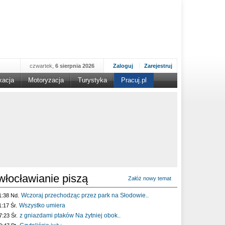
czwartek,
6 sierpnia 2026
Zaloguj
Zarejestruj
kacja
Motoryzacja
Turystyka
Pracuj.pl
włocławianie piszą
Załóż nowy temat
Wczoraj przechodząc przez park na Słodowie..
1:38 Nd.
Wszystko umiera
1:17 Śr.
z gniazdami ptaków Na żytniej obok..
7:23 Śr.