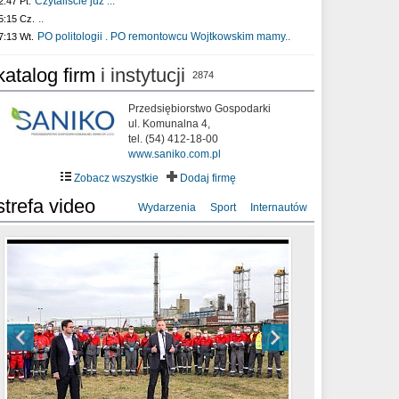
Czytaliście już :..
2:47 Pt.
..
5:15 Cz.
PO politologii . PO remontowcu Wojtkowskim mamy..
7:13 Wt.
katalog firm
i instytucji
2874
Przedsiębiorstwo Gospodarki
ul. Komunalna 4,
tel. (54) 412-18-00
www.saniko.com.pl
Zobacz wszystkie
Dodaj firmę
strefa video
Wydarzenia
Sport
Internautów
sixf33t .Last Year DRONE FOOTAGE
XXIII Sesja Rady Miasta Włocławek VIII
Ni To Ponk - W oczach mamy strach
Włocławek
kadencji w dniu 09.06.2020 r.