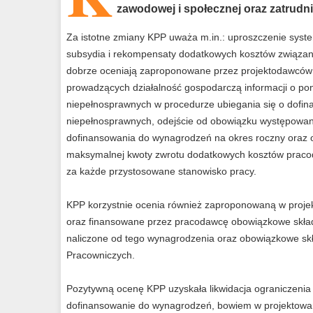
zawodowej i społecznej oraz zatrud
Za istotne zmiany KPP uważa m.in.: uproszczenie syst
subsydia i rekompensaty dodatkowych kosztów związa
dobrze oceniają zaproponowane przez projektodawców:
prowadzących działalność gospodarczą informacji o po
niepełnosprawnych w procedurze ubiegania się o dofi
niepełnosprawnych, odejście od obowiązku występowan
dofinansowania do wynagrodzeń na okres roczny oraz o
maksymalnej kwoty zwrotu dodatkowych kosztów pracod
za każde przystosowane stanowisko pracy.
KPP korzystnie ocenia również zaproponowaną w projekc
oraz finansowane przez pracodawcę obowiązkowe skład
naliczone od tego wynagrodzenia oraz obowiązkowe s
Pracowniczych.
Pozytywną ocenę KPP uzyskała likwidacja ograniczeni
dofinansowanie do wynagrodzeń, bowiem w projektowanym