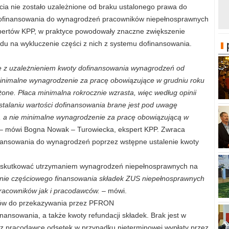
ia nie zostało uzależnione od braku ustalonego prawa do
 dofinansowania do wynagrodzeń pracowników niepełnosprawnych
pertów KPP, w praktyce powodowały znaczne zwiększenie
du na wykluczenie części z nich z systemu dofinansowania.
ne z uzależnieniem kwoty dofinansowania wynagrodzeń od
 minimalne wynagrodzenie za pracę obowiązujące w grudniu roku
one. Płaca minimalna rokrocznie wzrasta, więc według opinii
ustalaniu wartości dofinansowania brane jest pod uwagę
, a nie minimalne wynagrodzenie za pracę obowiązującą w
– mówi Bogna Nowak – Turowiecka, ekspert KPP. Zwraca
inansowania do wynagrodzeń poprzez wstępne ustalenie kwoty
że skutkować utrzymaniem wynagrodzeń niepełnosprawnych na
nie częściowego finansowania składek ZUS niepełnosprawnych
racowników jak i pracodawców.
– mówi.
inów do przekazywania przez PFRON
ansowania, a także kwoty refundacji składek. Brak jest w
ez pracodawcę odsetek w przypadku nieterminowej wypłaty przez