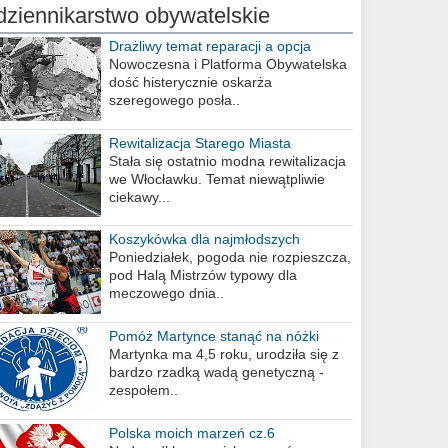
dziennikarstwo obywatelskie
Drażliwy temat reparacji a opcja
berlińska
Nowoczesna i Platforma Obywatelska
dość histerycznie oskarża
szeregowego posła..
Rewitalizacja Starego Miasta
Stała się ostatnio modna rewitalizacja
we Włocławku. Temat niewątpliwie
ciekawy...
Koszykówka dla najmłodszych
Poniedziałek, pogoda nie rozpieszcza,
pod Halą Mistrzów typowy dla
meczowego dnia..
Pomóż Martynce stanąć na nóżki
Martynka ma 4,5 roku, urodziła się z
bardzo rzadką wadą genetyczną -
zespołem..
Polska moich marzeń cz.6