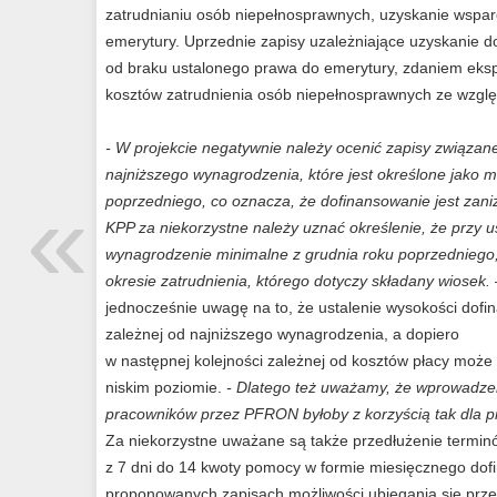
zatrudnianiu osób niepełnosprawnych, uzyskanie wsparc
emerytury. Uprzednie zapisy uzależniające uzyskanie
od braku ustalonego prawa do emerytury, zdaniem eks
kosztów zatrudnienia osób niepełnosprawnych ze wzglę
- W projekcie negatywnie należy ocenić zapisy związa
najniższego wynagrodzenia, które jest określone jako
«
poprzedniego, co oznacza, że dofinansowanie jest zaniż
KPP za niekorzystne należy uznać określenie, że przy 
wynagrodzenie minimalne z grudnia roku poprzedniego
okresie zatrudnienia, którego dotyczy składany wiosek.
jednocześnie uwagę na to, że ustalenie wysokości dof
zależnej od najniższego wynagrodzenia, a dopiero
w następnej kolejności zależnej od kosztów płacy mo
niskim poziomie.
- Dlatego też uważamy, że wprowadze
pracowników przez PFRON byłoby z korzyścią tak dla p
Za niekorzystne uważane są także przedłużenie term
z 7 dni do 14 kwoty pomocy w formie miesięcznego dofin
proponowanych zapisach możliwości ubiegania się prz