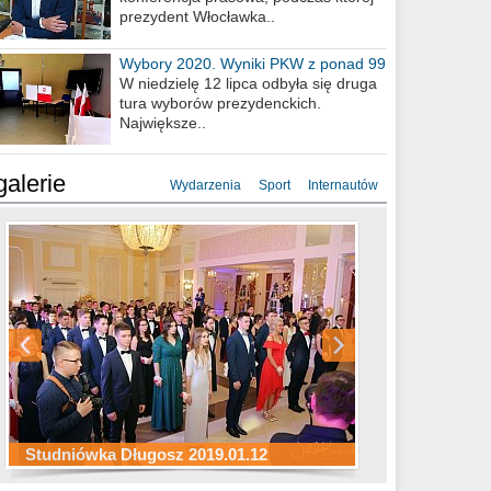
prezydent Włocławka..
Wybory 2020. Wyniki PKW z ponad 99
procent obwodów
W niedzielę 12 lipca odbyła się druga
tura wyborów prezydenckich.
Największe..
galerie
Wydarzenia
Sport
Internautów
Studniówka ZS Ekonomicznych
Studniówka Kopernik 2019.01.11
Studniówka LMK 2019.01.05
2019.01.05
Studniówka Długosz 2019.01.12
ZS Budowlanych 2019.01.12
Studniówka LZK 2019.01.11