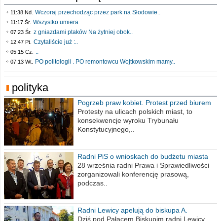
Wczoraj przechodząc przez park na Słodowie..
11:38 Nd.
Wszystko umiera
11:17 Śr.
z gniazdami ptaków Na żytniej obok..
07:23 Śr.
Czytaliście już :..
12:47 Pt.
..
05:15 Cz.
PO politologii . PO remontowcu Wojtkowskim mamy..
07:13 Wt.
polityka
Pogrzeb praw kobiet. Protest przed biurem
poselskim PiS
Protesty na ulicach polskich miast, to
konsekwencje wyroku Trybunału
Konstytucyjnego,..
Radni PiS o wnioskach do budżetu miasta
na 2021 rok
28 września radni Prawa i Sprawiedliwości
zorganizowali konferencję prasową,
podczas..
Radni Lewicy apelują do biskupa A.
Wiesława Meringa
Dziś pod Pałacem Biskupim radni Lewicy