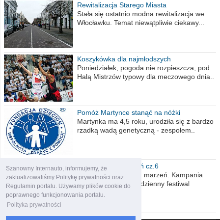
Rewitalizacja Starego Miasta
Stała się ostatnio modna rewitalizacja we
Włocławku. Temat niewątpliwie ciekawy...
Koszykówka dla najmłodszych
Poniedziałek, pogoda nie rozpieszcza, pod
Halą Mistrzów typowy dla meczowego dnia..
Pomóż Martynce stanąć na nóżki
Martynka ma 4,5 roku, urodziła się z bardzo
rzadką wadą genetyczną - zespołem..
Polska moich marzeń cz.6
Szanowny Internauto, informujemy, że
Nadszedł kres moich marzeń. Kampania
zaktualizowaliśmy Politykę prywatności oraz
wyborcza czyli niecodzienny festiwal
Regulamin portalu. Używamy plików cookie do
obietnic,..
poprawnego funkcjonowania portalu.
Polityka prywatności