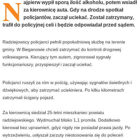
N
ajpierw wypił sporą ilość alkoholu, potem wsiadł
za kierownicę auta. Gdy na drodze spotkał
policjantów, zaczął uciekać. Został zatrzymany,
trafił do policyjnej celi i będzie odpowiadał przed sądem.
Radziejowscy policjanci pełnili popołudniową służbę na terenie
gminy. W Bieganowie chcieli zatrzymać do kontroli drogowej
volkswagena. Kierujący tym autem, zignorował sygnały
funkcjonariuszy, przyspieszył i zaczął uciekać.
Policjanci ruszyli za nim w pościg, używając sygnałów świetlnych i
dźwiękowych, aby zatrzymać uciekiniera. Po kilku kilometrach
zatrzymali ścigany pojazd.
Za kierownicą siedział 25-letni mieszkaniec powiatu
radziejowskiego. Wydmuchał blisko 1,1 promila. Dodatkowo
kierował bez uprawnień, gdyż nigdy nie posiadał prawa jazdy. Po
wytrzeźwieniu, usłyszał zarzuty niestosowania się do poleceń