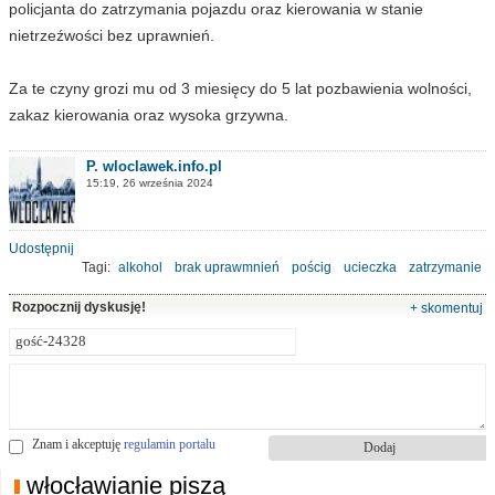
policjanta do zatrzymania pojazdu oraz kierowania w stanie
nietrzeźwości bez uprawnień.
Za te czyny grozi mu od 3 miesięcy do 5 lat pozbawienia wolności,
zakaz kierowania oraz wysoka grzywna.
P. wloclawek.info.pl
15:19, 26 września 2024
Udostępnij
Tagi:
alkohol
brak uprawmnień
pościg
ucieczka
zatrzymanie
policja
Rozpocznij dyskusję!
+ skomentuj
Znam i akceptuję
regulamin portalu
włocławianie piszą