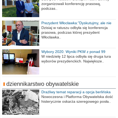
zorganizowali konferencję prasową,
podczas..
Prezydent Włocławka:"Dyskutujmy, ale nie
obrażajmy się”
Dzisiaj w ratuszu odbyła się konferencja
prasowa, podczas której prezydent
Włocławka..
Wybory 2020. Wyniki PKW z ponad 99
procent obwodów
W niedzielę 12 lipca odbyła się druga tura
wyborów prezydenckich. Największe..
dziennikarstwo obywatelskie
Drażliwy temat reparacji a opcja berlińska
Nowoczesna i Platforma Obywatelska dość
histerycznie oskarża szeregowego posła..