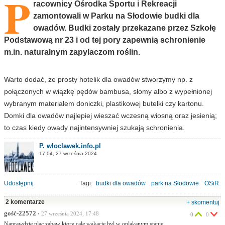
P
racownicy Ośrodka Sportu i Rekreacji
zamontowali w Parku na Słodowie budki dla
owadów. Budki zostały przekazane przez Szkołę
Podstawową nr 23 i od tej pory zapewnią schronienie
m.in. naturalnym zapylaczom roślin.
Warto dodać, że prosty hotelik dla owadów stworzymy np. z
połączonych w wiązkę pędów bambusa, słomy albo z wypełnionej
wybranym materiałem doniczki, plastikowej butelki czy kartonu.
Domki dla owadów najlepiej wieszać wczesną wiosną oraz jesienią;
to czas kiedy owady najintensywniej szukają schronienia.
P. wloclawek.info.pl
17:04, 27 września 2024
Udostępnij
Tagi:
budki dla owadów
park na Słodowie
OSiR
2 komentarze
+ skomentuj
gość-22572
• 27 września 2024, 17:48
0
0
Naprawdzie plac zabaw ktory cale wakacje byl w oplakanym stanie