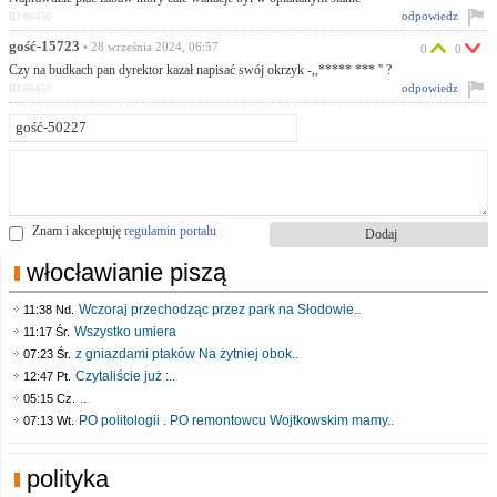
odpowiedz
ID:86450
gość-15723
• 28 września 2024, 06:57
0
0
Czy na budkach pan dyrektor kazał napisać swój okrzyk -,,***** *** '' ?
odpowiedz
ID:86453
Znam i akceptuję
regulamin portalu
włocławianie piszą
Wczoraj przechodząc przez park na Słodowie..
11:38 Nd.
Wszystko umiera
11:17 Śr.
z gniazdami ptaków Na żytniej obok..
07:23 Śr.
Czytaliście już :..
12:47 Pt.
..
05:15 Cz.
PO politologii . PO remontowcu Wojtkowskim mamy..
07:13 Wt.
polityka