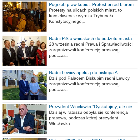
Pogrzeb praw kobiet. Protest przed biurem
poselskim PiS
Protesty na ulicach polskich miast, to
konsekwencje wyroku Trybunału
Konstytucyjnego,..
Radni PiS o wnioskach do budżetu miasta
na 2021 rok
28 września radni Prawa i Sprawiedliwości
zorganizowali konferencję prasową,
podczas..
Radni Lewicy apelują do biskupa A.
Wiesława Meringa
Dziś pod Pałacem Biskupim radni Lewicy
zorganizowali konferencję prasową,
podczas..
Prezydent Włocławka:"Dyskutujmy, ale nie
obrażajmy się”
Dzisiaj w ratuszu odbyła się konferencja
prasowa, podczas której prezydent
Włocławka..