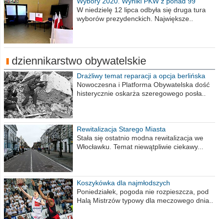
Wybory 2020. Wyniki PKW z ponad 99
procent obwodów
W niedzielę 12 lipca odbyła się druga tura
wyborów prezydenckich. Największe..
dziennikarstwo obywatelskie
Drażliwy temat reparacji a opcja berlińska
Nowoczesna i Platforma Obywatelska dość
histerycznie oskarża szeregowego posła..
Rewitalizacja Starego Miasta
Stała się ostatnio modna rewitalizacja we
Włocławku. Temat niewątpliwie ciekawy...
Koszykówka dla najmłodszych
Poniedziałek, pogoda nie rozpieszcza, pod
Halą Mistrzów typowy dla meczowego dnia..