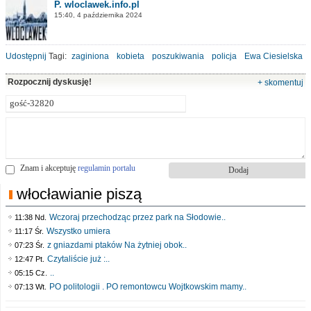
P. wloclawek.info.pl
15:40, 4 października 2024
Udostępnij
Tagi:
zaginiona
kobieta
poszukiwania
policja
Ewa Ciesielska
Rozpocznij dyskusję!
+ skomentuj
Znam i akceptuję
regulamin portalu
włocławianie piszą
Wczoraj przechodząc przez park na Słodowie..
11:38 Nd.
Wszystko umiera
11:17 Śr.
z gniazdami ptaków Na żytniej obok..
07:23 Śr.
Czytaliście już :..
12:47 Pt.
..
05:15 Cz.
PO politologii . PO remontowcu Wojtkowskim mamy..
07:13 Wt.