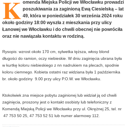
K
omenda Miejska Policji we Włocławku prowadzi
poszukiwania za zaginioną Ewą Ciesielską – lat
49, która w poniedziałek 30 września 2024 roku
około godziny 18:00 wyszła z mieszkania przy ulicy
Łanowej we Włocławku i do chwili obecnej nie powróciła
oraz nie nawiązała kontaktu w rodziną.
Rysopis: wzrost około 170 cm, sylwetka tęższa, włosy blond
długości do ramion, oczy niebieskie. W dniu zaginięcia ubrana była
w kurtkę koloru niebieskiego z nn nadrukiem na plecach, spodnie
koloru ciemnego. Kobieta ostatni raz widziana była 1 października
br. około godziny 9.00 przy ulicy P.O.W. we Włocławku.
Ktokolwiek zna miejsce pobytu zaginionej lub widział ją od chwili
zaginięcia, proszony jest o kontakt osobisty lub telefoniczny z
Komendą Miejską Policji we Włocławku przy ul. Okrężnej 25, tel. nr
47 753 50 25, 47 753 52 51 lub numer alarmowy 112.