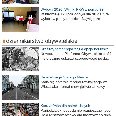
Wybory 2020. Wyniki PKW z ponad 99
procent obwodów
W niedzielę 12 lipca odbyła się druga tura
wyborów prezydenckich. Największe..
dziennikarstwo obywatelskie
Drażliwy temat reparacji a opcja berlińska
Nowoczesna i Platforma Obywatelska dość
histerycznie oskarża szeregowego posła..
Rewitalizacja Starego Miasta
Stała się ostatnio modna rewitalizacja we
Włocławku. Temat niewątpliwie ciekawy...
Koszykówka dla najmłodszych
Poniedziałek, pogoda nie rozpieszcza, pod
Halą Mistrzów typowy dla meczowego dnia..