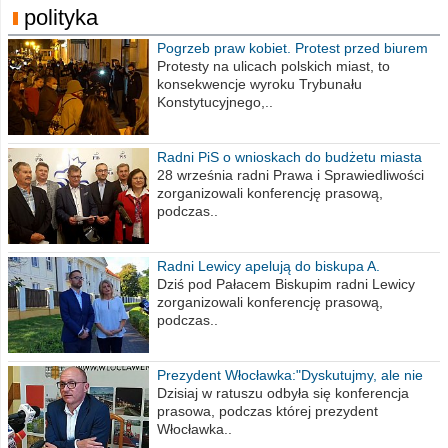
polityka
Pogrzeb praw kobiet. Protest przed biurem
poselskim PiS
Protesty na ulicach polskich miast, to
konsekwencje wyroku Trybunału
Konstytucyjnego,..
Radni PiS o wnioskach do budżetu miasta
na 2021 rok
28 września radni Prawa i Sprawiedliwości
zorganizowali konferencję prasową,
podczas..
Radni Lewicy apelują do biskupa A.
Wiesława Meringa
Dziś pod Pałacem Biskupim radni Lewicy
zorganizowali konferencję prasową,
podczas..
Prezydent Włocławka:"Dyskutujmy, ale nie
obrażajmy się”
Dzisiaj w ratuszu odbyła się konferencja
prasowa, podczas której prezydent
Włocławka..