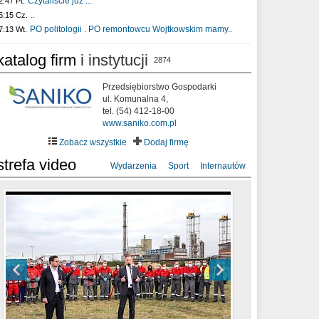
Czytaliście już :..
2:47 Pt.
..
5:15 Cz.
PO politologii . PO remontowcu Wojtkowskim mamy..
7:13 Wt.
katalog firm
i instytucji
2874
Przedsiębiorstwo Gospodarki
ul. Komunalna 4,
tel. (54) 412-18-00
www.saniko.com.pl
Zobacz wszystkie
Dodaj firmę
strefa video
Wydarzenia
Sport
Internautów
sixf33t .Last Year DRONE FOOTAGE
XXIII Sesja Rady Miasta Włocławek VIII
Ni To Ponk - W oczach mamy strach
Włocławek
kadencji w dniu 09.06.2020 r.