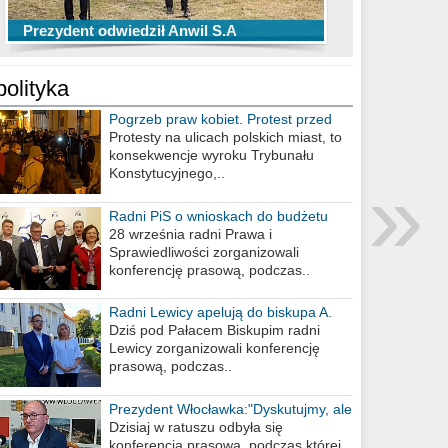
TOP 10 przechwytów Anwilu Włocławek
TOP 5 rzutów Anwilu Włocławek w BCL
Prezydent odwiedził Anwil S.A
w EBL w sezonie 2019/2020
w sezonie 2019/2020
polityka
Pogrzeb praw kobiet. Protest przed
biurem poselskim PiS
Protesty na ulicach polskich miast, to
konsekwencje wyroku Trybunału
»
Konstytucyjnego,..
Radni PiS o wnioskach do budżetu
miasta na 2021 rok
28 września radni Prawa i
Sprawiedliwości zorganizowali
konferencję prasową, podczas..
Radni Lewicy apelują do biskupa A.
Wiesława Meringa
Dziś pod Pałacem Biskupim radni
Lewicy zorganizowali konferencję
prasową, podczas..
Prezydent Włocławka:"Dyskutujmy, ale
nie obrażajmy się”
Dzisiaj w ratuszu odbyła się
konferencja prasowa, podczas której