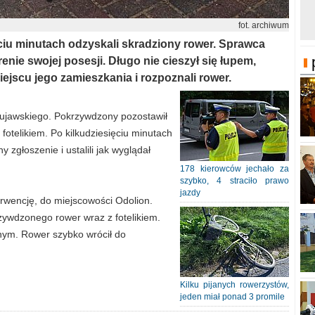
fot. archiwum
ęciu minutach odzyskali skradziony rower. Sprawca
renie swojej posesji. Długo nie cieszył się łupem,
iejscu jego zamieszkania i rozpoznali rower.
Kujawskiego. Pokrzywdzony pozostawił
otelikiem. Po kilkudziesięciu minutach
y zgłoszenie i ustalili jak wyglądał
178 kierowców jechało za
szybko, 4 straciło prawo
jazdy
erwencję, do miejscowości Odolion.
zywdzonego rower wraz z fotelikiem.
nym. Rower szybko wrócił do
Kilku pijanych rowerzystów,
jeden miał ponad 3 promile