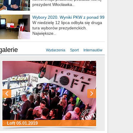
prezydent Włocławka..
Wybory 2020. Wyniki PKW z ponad 99
procent obwodów
W niedzielę 12 lipca odbyła się druga
tura wyborów prezydenckich.
Największe..
galerie
Wydarzenia
Sport
Internautów
Sylwester Hotel Młyn 31.12.2018
Sylwester Miejski 31.12.2018
Sylwester Loft 31.12.2018
Loft 05.01.2019
Sylwester Podgrodzie 31.12.2018
Sylwester Pensjonat Michelin 31.12.2018