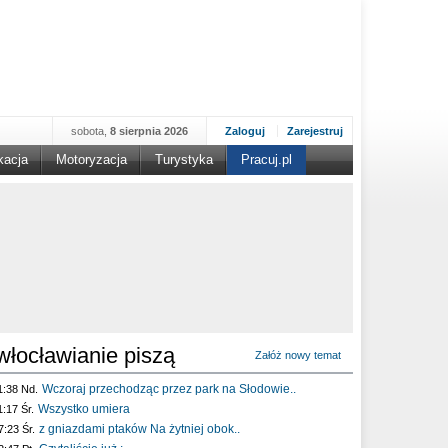
sobota,
8 sierpnia 2026
Zaloguj
Zarejestruj
kacja
Motoryzacja
Turystyka
Pracuj.pl
włocławianie piszą
Załóż nowy temat
Wczoraj przechodząc przez park na Słodowie..
1:38 Nd.
Wszystko umiera
1:17 Śr.
z gniazdami ptaków Na żytniej obok..
7:23 Śr.