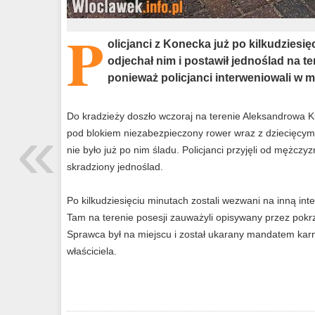
P
olicjanci z Konecka już po kilkudziesi
odjechał nim i postawił jednoślad na te
ponieważ policjanci interweniowali w m
Do kradzieży doszło wczoraj na terenie Aleksandrowa 
«
pod blokiem niezabezpieczony rower wraz z dziecięcym f
nie było już po nim śladu. Policjanci przyjęli od mężczyzn
skradziony jednoślad.
Po kilkudziesięciu minutach zostali wezwani na inną int
Tam na terenie posesji zauważyli opisywany przez pokr
Sprawca był na miejscu i został ukarany mandatem kar
właściciela.