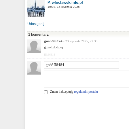
P. wloclawek.info.pl
10:08, 14 stycznia 2025
Udostępnij
1 komentarz
gość-96374
• 23 stycznia 2025, 22:33
guzol zlodziej
ID:86814
Znam i akceptuję
regulamin portalu