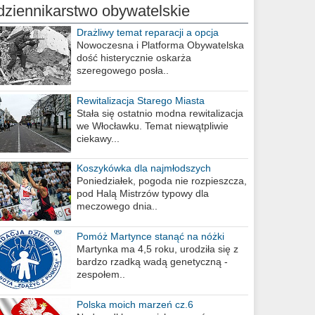
dziennikarstwo obywatelskie
Drażliwy temat reparacji a opcja
berlińska
Nowoczesna i Platforma Obywatelska
dość histerycznie oskarża
szeregowego posła..
Rewitalizacja Starego Miasta
Stała się ostatnio modna rewitalizacja
we Włocławku. Temat niewątpliwie
ciekawy...
Koszykówka dla najmłodszych
Poniedziałek, pogoda nie rozpieszcza,
pod Halą Mistrzów typowy dla
meczowego dnia..
Pomóż Martynce stanąć na nóżki
Martynka ma 4,5 roku, urodziła się z
bardzo rzadką wadą genetyczną -
zespołem..
Polska moich marzeń cz.6