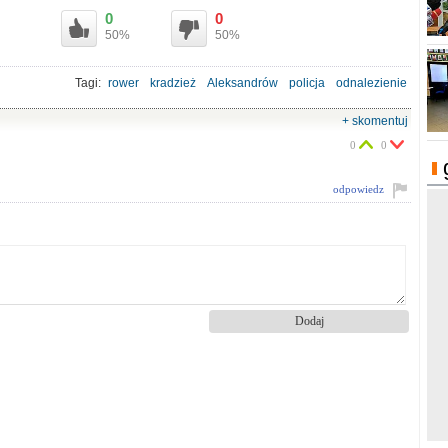
0
0
50%
50%
Tagi:
rower
kradzież
Aleksandrów
policja
odnalezienie
+ skomentuj
0
0
odpowiedz