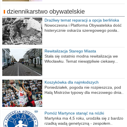
dziennikarstwo obywatelskie
Drażliwy temat reparacji a opcja berlińska
Nowoczesna i Platforma Obywatelska dość
histerycznie oskarża szeregowego posła..
Rewitalizacja Starego Miasta
Stała się ostatnio modna rewitalizacja we
Włocławku. Temat niewątpliwie ciekawy...
Koszykówka dla najmłodszych
Poniedziałek, pogoda nie rozpieszcza, pod
Halą Mistrzów typowy dla meczowego dnia..
Pomóż Martynce stanąć na nóżki
Martynka ma 4,5 roku, urodziła się z bardzo
rzadką wadą genetyczną - zespołem..