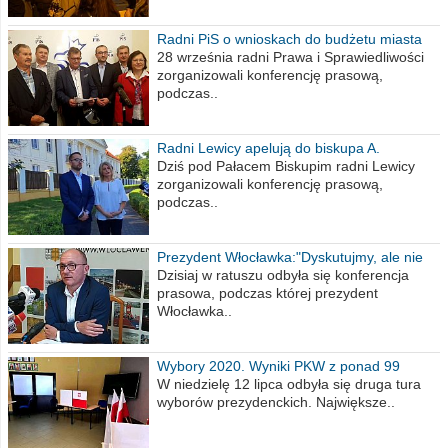
Radni PiS o wnioskach do budżetu miasta
na 2021 rok
28 września radni Prawa i Sprawiedliwości
zorganizowali konferencję prasową,
podczas..
Radni Lewicy apelują do biskupa A.
Wiesława Meringa
Dziś pod Pałacem Biskupim radni Lewicy
zorganizowali konferencję prasową,
podczas..
Prezydent Włocławka:"Dyskutujmy, ale nie
obrażajmy się”
Dzisiaj w ratuszu odbyła się konferencja
prasowa, podczas której prezydent
Włocławka..
Wybory 2020. Wyniki PKW z ponad 99
procent obwodów
W niedzielę 12 lipca odbyła się druga tura
wyborów prezydenckich. Największe..