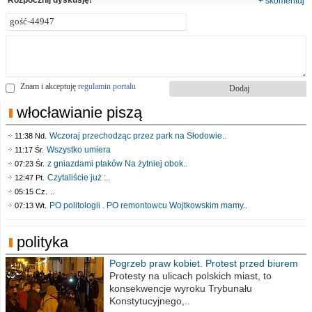
Rozpocznij dyskusję!
+ skomentuj
Znam i akceptuję
regulamin portalu
włocławianie piszą
Wczoraj przechodząc przez park na Słodowie..
11:38 Nd.
Wszystko umiera
11:17 Śr.
z gniazdami ptaków Na żytniej obok..
07:23 Śr.
Czytaliście już :..
12:47 Pt.
..
05:15 Cz.
PO politologii . PO remontowcu Wojtkowskim mamy..
07:13 Wt.
polityka
Pogrzeb praw kobiet. Protest przed biurem
poselskim PiS
Protesty na ulicach polskich miast, to
konsekwencje wyroku Trybunału
Konstytucyjnego,..