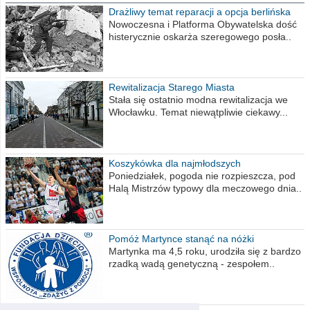
Drażliwy temat reparacji a opcja berlińska
Nowoczesna i Platforma Obywatelska dość
histerycznie oskarża szeregowego posła..
Rewitalizacja Starego Miasta
Stała się ostatnio modna rewitalizacja we
Włocławku. Temat niewątpliwie ciekawy...
Koszykówka dla najmłodszych
Poniedziałek, pogoda nie rozpieszcza, pod
Halą Mistrzów typowy dla meczowego dnia..
Pomóż Martynce stanąć na nóżki
Martynka ma 4,5 roku, urodziła się z bardzo
rzadką wadą genetyczną - zespołem..