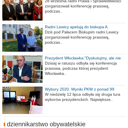
na 2021 rok
28 września radni Prawa i Sprawiedliwości
zorganizowali konferencję prasową,
podczas..
Radni Lewicy apelują do biskupa A.
Wiesława Meringa
Dziś pod Pałacem Biskupim radni Lewicy
zorganizowali konferencję prasową,
podczas..
Prezydent Włocławka:"Dyskutujmy, ale nie
obrażajmy się”
Dzisiaj w ratuszu odbyła się konferencja
prasowa, podczas której prezydent
Włocławka..
Wybory 2020. Wyniki PKW z ponad 99
procent obwodów
W niedzielę 12 lipca odbyła się druga tura
wyborów prezydenckich. Największe..
dziennikarstwo obywatelskie