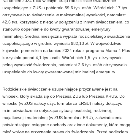
Na koniec 2024 roku w całym kraju rodzicielskie świadczenie
uzupełniające z ZUS-u pobierało 59,6 tys. osób. Wśród nich 17 tys.
otrzymywało to świadczenie w maksymalnej wysokości, natomiast
42,6 tys. korzystało z niego w połączeniu z innym świadczeniem, co
stanowiło dopełnienie do kwoty gwarantowanej emerytury
minimalnej. Średnia miesięczna wypłata rodzicielskiego świadczenia
uzupełniającego w grudniu wyniosła 982,13 zł. W województwie
kujawsko-pomorskim na koniec 2024 roku z programu Mama 4 Plus
korzystało ponad 4,1 tys. osób. Wśród nich 1,5 tys. otrzymywało
pełną wysokość świadczenia, natomiast 2,6 tys. osób otrzymywało
uzupełnienie do kwoty gwarantowanej minimalnej emerytury.
Rodzicielskie świadczenie uzupełniające przyznawane jest na
wniosek, który składa się do Prezesa ZUS lub Prezesa KRUS. Do
wniosku (w ZUS należy użyć formularza ERSU) należy dołączyć
m.in. oświadczenie dotyczące sytuacji osobistej, rodzinnej,
majątkowej i materialnej (w ZUS formularz ERU), zaświadczenia
potwierdzające osiągane dochody oraz inne dokumenty, które mogą
mieć wpływ na przyznanie prawa do świadczenia. Przed podjęciem