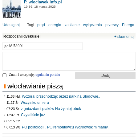
P. wloclawek.info.pl
19:36, 18 marca 2025
Udostępnij
Tagi:
prąd
energia
zasilanie
wyłączenia
przerwy
Energa
Rozpocznij dyskusję!
+ skomentuj
Znam i akceptuję
regulamin portalu
włocławianie piszą
Wczoraj przechodząc przez park na Słodowie..
11:38 Nd.
Wszystko umiera
11:17 Śr.
z gniazdami ptaków Na żytniej obok..
07:23 Śr.
Czytaliście już :..
12:47 Pt.
..
05:15 Cz.
PO politologii . PO remontowcu Wojtkowskim mamy..
07:13 Wt.