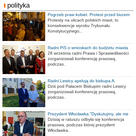
polityka
Pogrzeb praw kobiet. Protest przed biurem
poselskim PiS
Protesty na ulicach polskich miast, to
konsekwencje wyroku Trybunału
Konstytucyjnego,..
Radni PiS o wnioskach do budżetu miasta
na 2021 rok
28 września radni Prawa i Sprawiedliwości
zorganizowali konferencję prasową,
podczas..
Radni Lewicy apelują do biskupa A.
Wiesława Meringa
Dziś pod Pałacem Biskupim radni Lewicy
zorganizowali konferencję prasową,
podczas..
Prezydent Włocławka:"Dyskutujmy, ale nie
obrażajmy się”
Dzisiaj w ratuszu odbyła się konferencja
prasowa, podczas której prezydent
Włocławka..