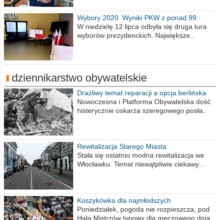
Wybory 2020. Wyniki PKW z ponad 99
procent obwodów
W niedzielę 12 lipca odbyła się druga tura
wyborów prezydenckich. Największe..
dziennikarstwo obywatelskie
Drażliwy temat reparacji a opcja berlińska
Nowoczesna i Platforma Obywatelska dość
histerycznie oskarża szeregowego posła..
Rewitalizacja Starego Miasta
Stała się ostatnio modna rewitalizacja we
Włocławku. Temat niewątpliwie ciekawy...
Koszykówka dla najmłodszych
Poniedziałek, pogoda nie rozpieszcza, pod
Halą Mistrzów typowy dla meczowego dnia..