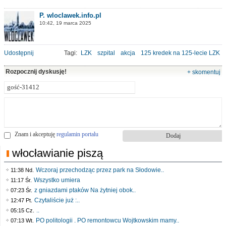
P. wloclawek.info.pl
10:42, 19 marca 2025
Udostępnij
Tagi:
LZK
szpital
akcja
125 kredek na 125-lecie LZK
Rozpocznij dyskusję!
+ skomentuj
Znam i akceptuję
regulamin portalu
włocławianie piszą
Wczoraj przechodząc przez park na Słodowie..
11:38 Nd.
Wszystko umiera
11:17 Śr.
z gniazdami ptaków Na żytniej obok..
07:23 Śr.
Czytaliście już :..
12:47 Pt.
..
05:15 Cz.
PO politologii . PO remontowcu Wojtkowskim mamy..
07:13 Wt.