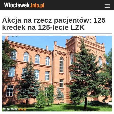
Akcja na rzecz pacjentów: 125
kredek na 125-lecie LZK