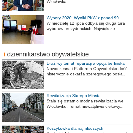
Włocławka..
Wybory 2020. Wyniki PKW z ponad 99
procent obwodów
W niedzielę 12 lipca odbyła się druga tura
wyborów prezydenckich. Największe..
dziennikarstwo obywatelskie
Drażliwy temat reparacji a opcja berlińska
Nowoczesna i Platforma Obywatelska dość
histerycznie oskarża szeregowego posła..
Rewitalizacja Starego Miasta
Stała się ostatnio modna rewitalizacja we
Włocławku. Temat niewątpliwie ciekawy...
Koszykówka dla najmłodszych