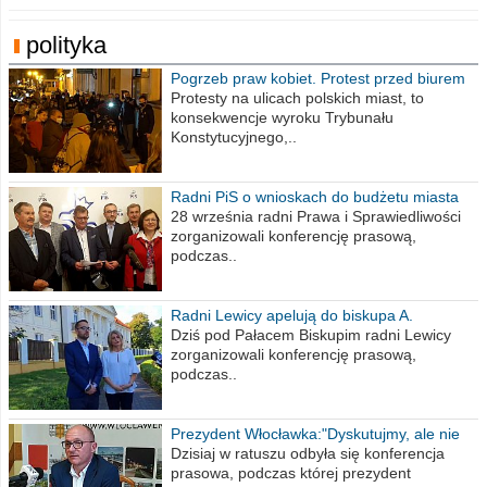
polityka
Pogrzeb praw kobiet. Protest przed biurem
poselskim PiS
Protesty na ulicach polskich miast, to
konsekwencje wyroku Trybunału
Konstytucyjnego,..
Radni PiS o wnioskach do budżetu miasta
na 2021 rok
28 września radni Prawa i Sprawiedliwości
zorganizowali konferencję prasową,
podczas..
Radni Lewicy apelują do biskupa A.
Wiesława Meringa
Dziś pod Pałacem Biskupim radni Lewicy
zorganizowali konferencję prasową,
podczas..
Prezydent Włocławka:"Dyskutujmy, ale nie
obrażajmy się”
Dzisiaj w ratuszu odbyła się konferencja
prasowa, podczas której prezydent