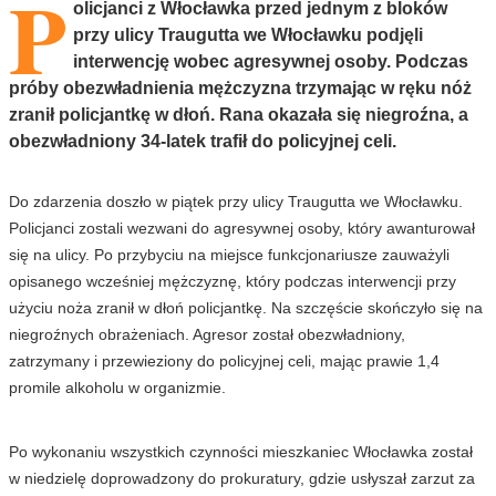
P
olicjanci z Włocławka przed jednym z bloków
przy ulicy Traugutta we Włocławku podjęli
interwencję wobec agresywnej osoby. Podczas
próby obezwładnienia mężczyzna trzymając w ręku nóż
zranił policjantkę w dłoń. Rana okazała się niegroźna, a
obezwładniony 34-latek trafił do policyjnej celi.
Do zdarzenia doszło w piątek przy ulicy Traugutta we Włocławku.
Policjanci zostali wezwani do agresywnej osoby, który awanturował
się na ulicy. Po przybyciu na miejsce funkcjonariusze zauważyli
opisanego wcześniej mężczyznę, który podczas interwencji przy
użyciu noża zranił w dłoń policjantkę. Na szczęście skończyło się na
niegroźnych obrażeniach. Agresor został obezwładniony,
zatrzymany i przewieziony do policyjnej celi, mając prawie 1,4
promile alkoholu w organizmie.
Po wykonaniu wszystkich czynności mieszkaniec Włocławka został
w niedzielę doprowadzony do prokuratury, gdzie usłyszał zarzut za