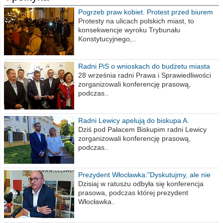
Pogrzeb praw kobiet. Protest przed biurem
poselskim PiS
Protesty na ulicach polskich miast, to
konsekwencje wyroku Trybunału
Konstytucyjnego,..
Radni PiS o wnioskach do budżetu miasta
na 2021 rok
28 września radni Prawa i Sprawiedliwości
zorganizowali konferencję prasową,
podczas..
Radni Lewicy apelują do biskupa A.
Wiesława Meringa
Dziś pod Pałacem Biskupim radni Lewicy
zorganizowali konferencję prasową,
podczas..
Prezydent Włocławka:"Dyskutujmy, ale nie
obrażajmy się”
Dzisiaj w ratuszu odbyła się konferencja
prasowa, podczas której prezydent
Włocławka..