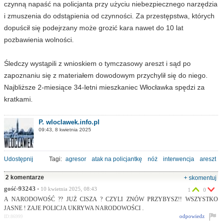
czynną napaść na policjanta przy użyciu niebezpiecznego narzędzia
i zmuszenia do odstąpienia od czynności. Za przestępstwa, których
dopuścił się podejrzany może grozić kara nawet do 10 lat
pozbawienia wolności.
Śledczy wystąpili z wnioskiem o tymczasowy areszt i sąd po
zapoznaniu się z materiałem dowodowym przychylił się do niego.
Najbliższe 2-miesiące 34-letni mieszkaniec Włocławka spędzi za
kratkami.
P. wloclawek.info.pl
09:43, 8 kwietnia 2025
Udostępnij
Tagi:
agresor
atak na policjantkę
nóż
interwencja
areszt
2 komentarze
+ skomentuj
gość-93243
• 10 kwietnia 2025, 08:43
1
0
A NARODOWOŚĆ ?? JUŻ CISZA ? CZYLI ZNÓW PRZYBYSZ!! WSZYSTKO
JASNE ! ZAJE POLICJA UKRYWA NARODOWOŚCI .
odpowiedz
ID:86999