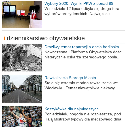
Wybory 2020. Wyniki PKW z ponad 99
procent obwodów
W niedzielę 12 lipca odbyła się druga tura
wyborów prezydenckich. Największe..
dziennikarstwo obywatelskie
Drażliwy temat reparacji a opcja berlińska
Nowoczesna i Platforma Obywatelska dość
histerycznie oskarża szeregowego posła..
Rewitalizacja Starego Miasta
Stała się ostatnio modna rewitalizacja we
Włocławku. Temat niewątpliwie ciekawy...
Koszykówka dla najmłodszych
Poniedziałek, pogoda nie rozpieszcza, pod
Halą Mistrzów typowy dla meczowego dnia..