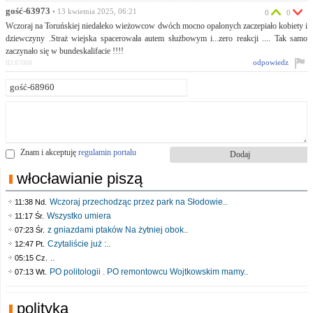
gość-63973
• 13 kwietnia 2025, 06:21
0
0
Wczoraj na Toruńskiej niedaleko wieżowcow dwóch mocno opalonych zaczepiało kobiety i
dziewczyny .Straż wiejska spacerowała autem służbowym i...zero reakcji .... Tak samo
zaczynało się w bundeskalifacie !!!!
odpowiedz
ID:87008
Znam i akceptuję
regulamin portalu
włocławianie piszą
Wczoraj przechodząc przez park na Słodowie..
11:38 Nd.
Wszystko umiera
11:17 Śr.
z gniazdami ptaków Na żytniej obok..
07:23 Śr.
Czytaliście już :..
12:47 Pt.
..
05:15 Cz.
PO politologii . PO remontowcu Wojtkowskim mamy..
07:13 Wt.
polityka