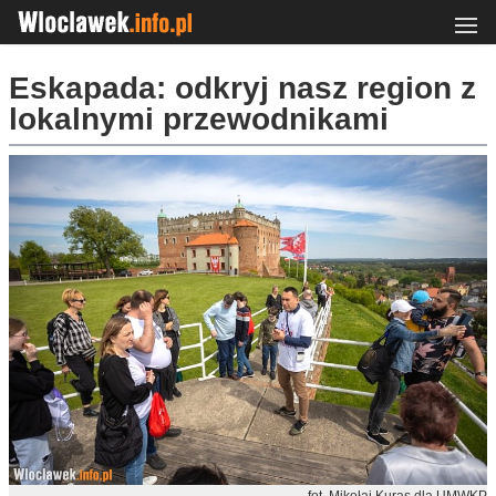
Eskapada: odkryj nasz region z
lokalnymi przewodnikami
fot. Mikołaj Kuras dla UMWKP