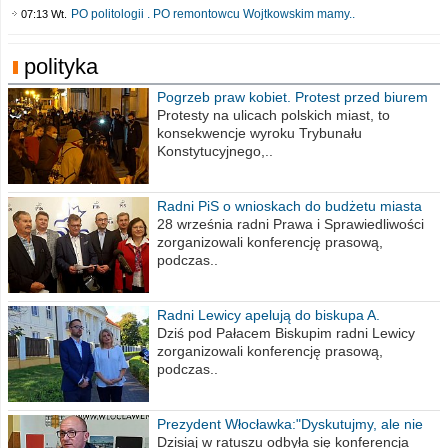
PO politologii . PO remontowcu Wojtkowskim mamy..
07:13 Wt.
polityka
Pogrzeb praw kobiet. Protest przed biurem
poselskim PiS
Protesty na ulicach polskich miast, to
konsekwencje wyroku Trybunału
Konstytucyjnego,..
Radni PiS o wnioskach do budżetu miasta
na 2021 rok
28 września radni Prawa i Sprawiedliwości
zorganizowali konferencję prasową,
podczas..
Radni Lewicy apelują do biskupa A.
Wiesława Meringa
Dziś pod Pałacem Biskupim radni Lewicy
zorganizowali konferencję prasową,
podczas..
Prezydent Włocławka:"Dyskutujmy, ale nie
obrażajmy się”
Dzisiaj w ratuszu odbyła się konferencja