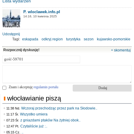
Lista wydarzeń
P. wloclawek.info.pl
14:16, 10 kwietnia 2025
Udostępnij
Tagi:
eskapada
odkryj region
turystyka
sezon
kujawsko-pomorskie
Rozpocznij dyskusję!
+ skomentuj
Znam i akceptuję
regulamin portalu
włocławianie piszą
Wczoraj przechodząc przez park na Słodowie..
11:38 Nd.
Wszystko umiera
11:17 Śr.
z gniazdami ptaków Na żytniej obok..
07:23 Śr.
Czytaliście już :..
12:47 Pt.
..
05:15 Cz.