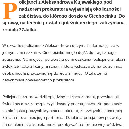
P
olicjanci z Aleksandrowa Kujawskiego pod
nadzorem prokuratora wyjaśniają okoliczności
zabójstwa, do którego doszło w Ciechocinku. Do
sprawy, na terenie powiatu gnieźnieńskiego, zatrzymana
została 27-latka.
W czwartek policjanci z Aleksandrowa otrzymali informację, że w
jednym z mieszkań w Ciechocinku mogło dojść do tragicznego
zdarzenia. Na miejscu, po wejściu do mieszkania, policjanci znaleźli
zwłoki 25-latka z licznymi ranami, które wskazywały na to, że inna
osoba mogła przyczynić się do jego śmierci. O zdarzeniu
natychmiast powiadomiono prokuratora.
Policjanci przeprowadzili oględziny miejsca zbrodni, przesłuchali
świadków oraz zabezpieczyli dowody przestępstwa. Na podstawie
ustaleń jakie poczynili kryminalni ustalono, że związek ze śmiercią
25-lata może mieć jego partnerka. Działania policjantów pozwoliły
na ustalenie, że kobieta może przebywać na terenie województwa