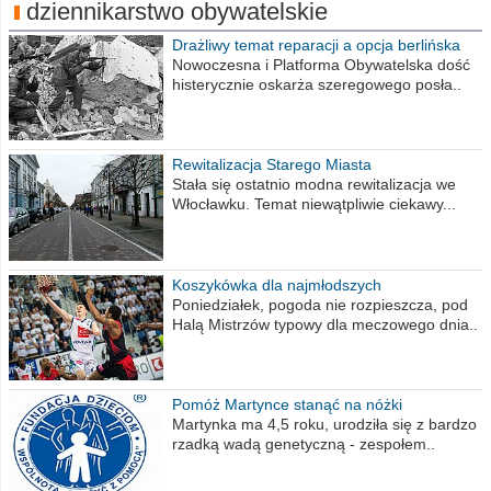
dziennikarstwo obywatelskie
Drażliwy temat reparacji a opcja berlińska
Nowoczesna i Platforma Obywatelska dość
histerycznie oskarża szeregowego posła..
Rewitalizacja Starego Miasta
Stała się ostatnio modna rewitalizacja we
Włocławku. Temat niewątpliwie ciekawy...
Koszykówka dla najmłodszych
Poniedziałek, pogoda nie rozpieszcza, pod
Halą Mistrzów typowy dla meczowego dnia..
Pomóż Martynce stanąć na nóżki
Martynka ma 4,5 roku, urodziła się z bardzo
rzadką wadą genetyczną - zespołem..