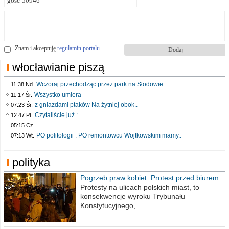
Znam i akceptuję
regulamin portalu
włocławianie piszą
Wczoraj przechodząc przez park na Słodowie..
11:38 Nd.
Wszystko umiera
11:17 Śr.
z gniazdami ptaków Na żytniej obok..
07:23 Śr.
Czytaliście już :..
12:47 Pt.
..
05:15 Cz.
PO politologii . PO remontowcu Wojtkowskim mamy..
07:13 Wt.
polityka
Pogrzeb praw kobiet. Protest przed biurem
poselskim PiS
Protesty na ulicach polskich miast, to
konsekwencje wyroku Trybunału
Konstytucyjnego,..