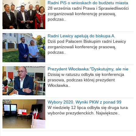
Radni PiS o wnioskach do budżetu miasta
na 2021 rok
28 września radni Prawa i Sprawiedliwości
zorganizowali konferencję prasową,
podczas..
Radni Lewicy apelują do biskupa A.
Wiesława Meringa
Dziś pod Pałacem Biskupim radni Lewicy
zorganizowali konferencję prasową,
podczas..
Prezydent Włocławka:"Dyskutujmy, ale nie
obrażajmy się”
Dzisiaj w ratuszu odbyła się konferencja
prasowa, podczas której prezydent
Włocławka..
Wybory 2020. Wyniki PKW z ponad 99
procent obwodów
W niedzielę 12 lipca odbyła się druga tura
wyborów prezydenckich. Największe..