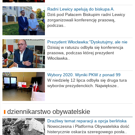
Radni Lewicy apelują do biskupa A.
Wiesława Meringa
Dziś pod Pałacem Biskupim radni Lewicy
zorganizowali konferencję prasową,
podczas..
Prezydent Włocławka:"Dyskutujmy, ale nie
obrażajmy się”
Dzisiaj w ratuszu odbyła się konferencja
prasowa, podczas której prezydent
Włocławka..
Wybory 2020. Wyniki PKW z ponad 99
procent obwodów
W niedzielę 12 lipca odbyła się druga tura
wyborów prezydenckich. Największe..
dziennikarstwo obywatelskie
Drażliwy temat reparacji a opcja berlińska
Nowoczesna i Platforma Obywatelska dość
histerycznie oskarża szeregowego posła..