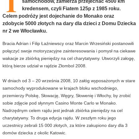
T
samochodów, zamierza przejechać 4500 km
kredensem, czyli Fiatem 125p z 1985 roku.
Celem podróży jest dojechanie do Monako oraz
zdobycie 5000 złotych na dary dla dzieci z Domu Dziecka
nr 2 we Włocławku.
Bracia Adrian i Filip Łaźniewscy oraz Marcin Wrzesiński postanowili
połączyć swoje motoryzacyjne zainteresowania i pomysł na ciekawe
wakacje ze zbiórką pieniędzy na cel charytatywny. Utworzyli załogę,
którą bierze udział w rajdzie Złombol 2008.
W dniach od 3 – 20 września 2008, 10 załóg wyposażonych w stare
samochody wyprodukowane w krajach bloku wschodniego,
przemierzy Polskę, Słowację, Węgry, Słowenię i Włochy, by zrobić
sobie zdjęcie pod słynnym Casino Monte Carlo w Monako.
Nadrzędnym celem rajdu jest jednak zbiórka pieniędzy na cel
charytatywny. To druga edycja rajdu. W zeszłym roku jego
uczestnicy zebrali 15 000 złotych, za które zakupiono dary dla 3
domów dziecka z okolic Katowic.