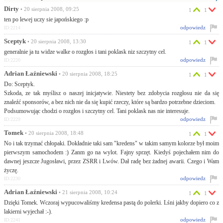
Dirty
• 20 sierpnia 2008, 09:25
1
1
ten po lewej uczy sie japońskiego :p
odpowiedz
ID:2214
Sceptyk
• 20 sierpnia 2008, 13:30
1
1
generalnie ja tu widze walke o rozgłos i tani poklask niz szczytny cel.
odpowiedz
ID:2220
Adrian Łaźniewski
• 20 sierpnia 2008, 18:25
1
1
Do: Sceptyk.
Szkoda, ze tak myślisz o naszej inicjatywie. Niestety bez zdobycia rozgłosu nie da się
znaleźć sponsorów, a bez nich nie da się kupić rzeczy, które są bardzo potrzebne dzieciom.
Podsumowując chodzi o rozgłos i szczytny cel. Tani poklask nas nie interesuje.
odpowiedz
ID:2229
Tomek
• 20 sierpnia 2008, 18:48
1
1
No i tak trzymać chłopaki. Dokładnie taki sam "kredens" w takim samym kolorze był moim
pierwszym samochodem :) Zanm go na wylot. Fajny sprzęt. Kiedyś pojechałem nim do
dawnej jeszcze Jugosławi, przez ZSRR i Lwów. Dał radę bez żadnej awarii. Czego i Wam
życzę.
odpowiedz
ID:2230
Adrian Łaźniewski
• 21 sierpnia 2008, 10:24
1
1
Dzięki Tomek. Wczoraj wypucowaliśmy kredensa pastą do polerki. Lśni jakby dopiero co z
lakierni wyjechał :-).
odpowiedz
ID:2241