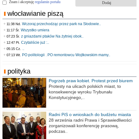
Znam i akceptuję
regulamin portalu
włocławianie piszą
Wczoraj przechodząc przez park na Słodowie..
11:38 Nd.
Wszystko umiera
11:17 Śr.
z gniazdami ptaków Na żytniej obok..
07:23 Śr.
Czytaliście już :..
12:47 Pt.
..
05:15 Cz.
PO politologii . PO remontowcu Wojtkowskim mamy..
07:13 Wt.
polityka
Pogrzeb praw kobiet. Protest przed biurem
poselskim PiS
Protesty na ulicach polskich miast, to
konsekwencje wyroku Trybunału
Konstytucyjnego,..
Radni PiS o wnioskach do budżetu miasta
na 2021 rok
28 września radni Prawa i Sprawiedliwości
zorganizowali konferencję prasową,
podczas..