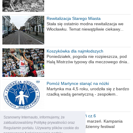
Rewitalizacja Starego Miasta
Stała się ostatnio modna rewitalizacja we
Włocławku. Temat niewątpliwie ciekawy...
Koszykówka dla najmłodszych
Poniedziałek, pogoda nie rozpieszcza, pod
Halą Mistrzów typowy dla meczowego dnia..
Pomóż Martynce stanąć na nóżki
Martynka ma 4,5 roku, urodziła się z bardzo
rzadką wadą genetyczną - zespołem..
Polska moich marzeń cz.6
Szanowny Internauto, informujemy, że
Nadszedł kres moich marzeń. Kampania
zaktualizowaliśmy Politykę prywatności oraz
wyborcza czyli niecodzienny festiwal
Regulamin portalu. Używamy plików cookie do
obietnic,..