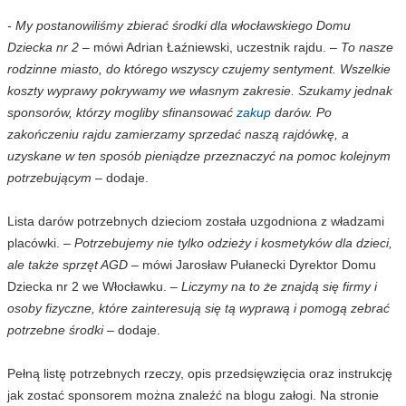
- My postanowiliśmy zbierać środki dla włocławskiego Domu
Dziecka nr 2
– mówi Adrian Łaźniewski, uczestnik rajdu.
– To nasze
rodzinne miasto, do którego wszyscy czujemy sentyment. Wszelkie
koszty wyprawy pokrywamy we własnym zakresie. Szukamy jednak
sponsorów, którzy mogliby sfinansować
zakup
darów. Po
zakończeniu rajdu zamierzamy sprzedać naszą rajdówkę, a
uzyskane w ten sposób pieniądze przeznaczyć na pomoc kolejnym
potrzebującym –
dodaje.
Lista darów potrzebnych dzieciom została uzgodniona z władzami
placówki.
– Potrzebujemy nie tylko odzieży i kosmetyków dla dzieci,
ale także sprzęt AGD
– mówi Jarosław Pułanecki Dyrektor Domu
Dziecka nr 2 we Włocławku.
– Liczymy na to że znajdą się firmy i
osoby fizyczne, które zainteresują się tą wyprawą i pomogą zebrać
potrzebne środki
– dodaje.
Pełną listę potrzebnych rzeczy, opis przedsięwzięcia oraz instrukcję
jak zostać sponsorem można znaleźć na blogu załogi. Na stronie