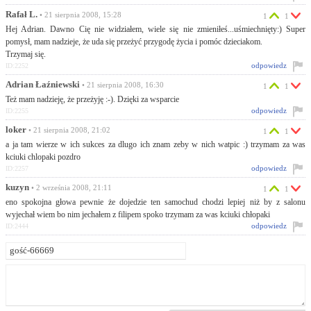
Rafał L.
• 21 sierpnia 2008, 15:28
1
1
Hej Adrian. Dawno Cię nie widziałem, wiele się nie zmieniłeś...uśmiechnięty:) Super
pomysł, mam nadzieje, że uda się przeżyć przygodę życia i pomóc dzieciakom.
Trzymaj się.
odpowiedz
ID:2252
Adrian Łaźniewski
• 21 sierpnia 2008, 16:30
1
1
Też mam nadzieję, że przeżyję :-). Dzięki za wsparcie
odpowiedz
ID:2255
loker
• 21 sierpnia 2008, 21:02
1
1
a ja tam wierze w ich sukces za dlugo ich znam zeby w nich watpic :) trzymam za was
kciuki chlopaki pozdro
odpowiedz
ID:2257
kuzyn
• 2 września 2008, 21:11
1
1
eno spokojna głowa pewnie że dojedzie ten samochud chodzi lepiej niż by z salonu
wyjechał wiem bo nim jechałem z filipem spoko trzymam za was kciuki chłopaki
odpowiedz
ID:2444