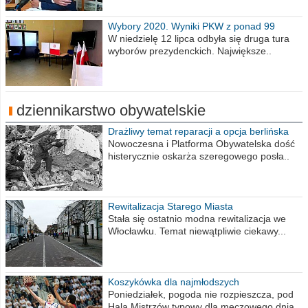
Wybory 2020. Wyniki PKW z ponad 99
procent obwodów
W niedzielę 12 lipca odbyła się druga tura
wyborów prezydenckich. Największe..
dziennikarstwo obywatelskie
Drażliwy temat reparacji a opcja berlińska
Nowoczesna i Platforma Obywatelska dość
histerycznie oskarża szeregowego posła..
Rewitalizacja Starego Miasta
Stała się ostatnio modna rewitalizacja we
Włocławku. Temat niewątpliwie ciekawy...
Koszykówka dla najmłodszych
Poniedziałek, pogoda nie rozpieszcza, pod
Halą Mistrzów typowy dla meczowego dnia..