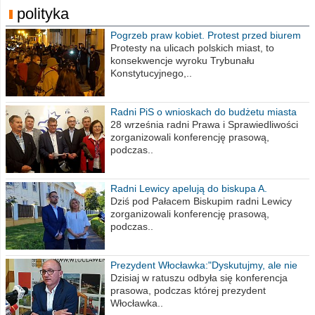
polityka
Pogrzeb praw kobiet. Protest przed biurem
poselskim PiS
Protesty na ulicach polskich miast, to
konsekwencje wyroku Trybunału
Konstytucyjnego,..
Radni PiS o wnioskach do budżetu miasta
na 2021 rok
28 września radni Prawa i Sprawiedliwości
zorganizowali konferencję prasową,
podczas..
Radni Lewicy apelują do biskupa A.
Wiesława Meringa
Dziś pod Pałacem Biskupim radni Lewicy
zorganizowali konferencję prasową,
podczas..
Prezydent Włocławka:"Dyskutujmy, ale nie
obrażajmy się”
Dzisiaj w ratuszu odbyła się konferencja
prasowa, podczas której prezydent
Włocławka..