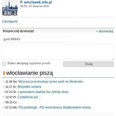
P. wloclawek.info.pl
08:56, 20 sierpnia 2008
Udostępnij
Rozpocznij dyskusję!
+ skomentuj
Znam i akceptuję
regulamin portalu
włocławianie piszą
Wczoraj przechodząc przez park na Słodowie..
11:38 Nd.
Wszystko umiera
11:17 Śr.
z gniazdami ptaków Na żytniej obok..
07:23 Śr.
Czytaliście już :..
12:47 Pt.
..
05:15 Cz.
PO politologii . PO remontowcu Wojtkowskim mamy..
07:13 Wt.