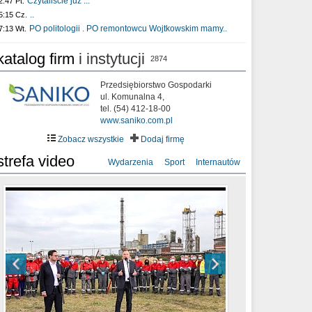
Czytaliście już :..
2:47 Pt.
..
5:15 Cz.
PO politologii . PO remontowcu Wojtkowskim mamy..
7:13 Wt.
katalog firm
i instytucji
2874
Przedsiębiorstwo Gospodarki
ul. Komunalna 4,
tel. (54) 412-18-00
www.saniko.com.pl
Zobacz wszystkie
Dodaj firmę
strefa video
Wydarzenia
Sport
Internautów
sixf33t .Last Year DRONE FOOTAGE
XXIII Sesja Rady Miasta Włocławek VIII
Ni To Ponk - W oczach mamy strach
Włocławek
kadencji w dniu 09.06.2020 r.