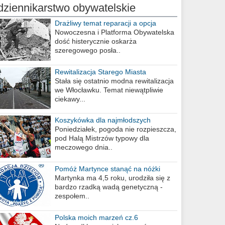
dziennikarstwo obywatelskie
Drażliwy temat reparacji a opcja
berlińska
Nowoczesna i Platforma Obywatelska
dość histerycznie oskarża
szeregowego posła..
Rewitalizacja Starego Miasta
Stała się ostatnio modna rewitalizacja
we Włocławku. Temat niewątpliwie
ciekawy...
Koszykówka dla najmłodszych
Poniedziałek, pogoda nie rozpieszcza,
pod Halą Mistrzów typowy dla
meczowego dnia..
Pomóż Martynce stanąć na nóżki
Martynka ma 4,5 roku, urodziła się z
bardzo rzadką wadą genetyczną -
zespołem..
Polska moich marzeń cz.6