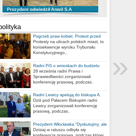
TOP 10 przechwytów Anwilu Włocławek
TOP 5 rzutów Anwilu Włocławek w BCL
Prezydent odwiedził Anwil S.A
w EBL w sezonie 2019/2020
w sezonie 2019/2020
polityka
Pogrzeb praw kobiet. Protest przed
biurem poselskim PiS
Protesty na ulicach polskich miast, to
konsekwencje wyroku Trybunału
»
Konstytucyjnego,..
Radni PiS o wnioskach do budżetu
miasta na 2021 rok
28 września radni Prawa i
Sprawiedliwości zorganizowali
konferencję prasową, podczas..
Radni Lewicy apelują do biskupa A.
Wiesława Meringa
Dziś pod Pałacem Biskupim radni
Lewicy zorganizowali konferencję
prasową, podczas..
Prezydent Włocławka:"Dyskutujmy, ale
nie obrażajmy się”
Dzisiaj w ratuszu odbyła się
konferencja prasowa, podczas której