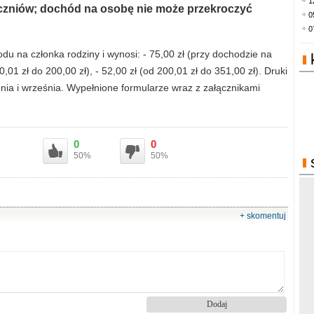
1
czniów; dochód na osobę nie może przekroczyć
0
0
u na członka rodziny i wynosi: - 75,00 zł (przy dochodzie na
0,01 zł do 200,00 zł), - 52,00 zł (od 200,01 zł do 351,00 zł). Druki
ia i września. Wypełnione formularze wraz z załącznikami
0
0
50%
50%
+ skomentuj