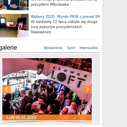
prezydent Włocławka..
Wybory 2020. Wyniki PKW z ponad 99
procent obwodów
W niedzielę 12 lipca odbyła się druga
tura wyborów prezydenckich.
Największe..
galerie
Wydarzenia
Sport
Internautów
Sylwester Hotel Młyn 31.12.2018
Sylwester Miejski 31.12.2018
Sylwester Loft 31.12.2018
Loft 05.01.2019
Sylwester Podgrodzie 31.12.2018
Sylwester Pensjonat Michelin 31.12.2018