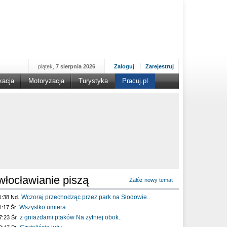
piątek,
7 sierpnia 2026
Zaloguj
Zarejestruj
kacja
Motoryzacja
Turystyka
Pracuj.pl
włocławianie piszą
Załóż nowy temat
Wczoraj przechodząc przez park na Słodowie..
1:38 Nd.
Wszystko umiera
1:17 Śr.
z gniazdami ptaków Na żytniej obok..
7:23 Śr.