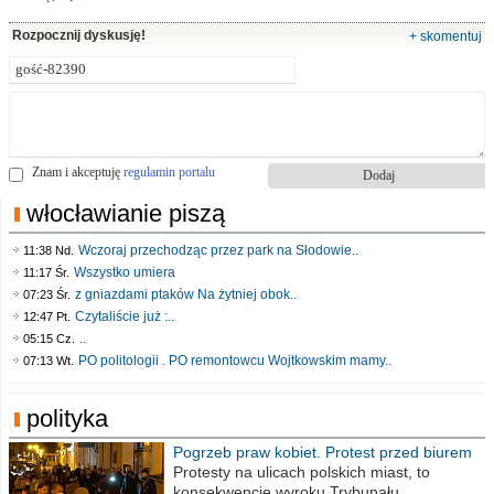
Rozpocznij dyskusję!
+ skomentuj
Znam i akceptuję
regulamin portalu
włocławianie piszą
Wczoraj przechodząc przez park na Słodowie..
11:38 Nd.
Wszystko umiera
11:17 Śr.
z gniazdami ptaków Na żytniej obok..
07:23 Śr.
Czytaliście już :..
12:47 Pt.
..
05:15 Cz.
PO politologii . PO remontowcu Wojtkowskim mamy..
07:13 Wt.
polityka
Pogrzeb praw kobiet. Protest przed biurem
poselskim PiS
Protesty na ulicach polskich miast, to
konsekwencje wyroku Trybunału