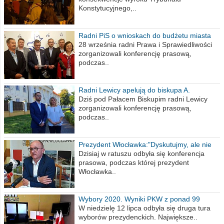
Konstytucyjnego,..
Radni PiS o wnioskach do budżetu miasta
na 2021 rok
28 września radni Prawa i Sprawiedliwości
zorganizowali konferencję prasową,
podczas..
Radni Lewicy apelują do biskupa A.
Wiesława Meringa
Dziś pod Pałacem Biskupim radni Lewicy
zorganizowali konferencję prasową,
podczas..
Prezydent Włocławka:"Dyskutujmy, ale nie
obrażajmy się”
Dzisiaj w ratuszu odbyła się konferencja
prasowa, podczas której prezydent
Włocławka..
Wybory 2020. Wyniki PKW z ponad 99
procent obwodów
W niedzielę 12 lipca odbyła się druga tura
wyborów prezydenckich. Największe..