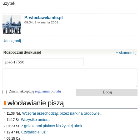
użytek.
P. wloclawek.info.pl
09:34, 3 września 2008
Udostępnij
Rozpocznij dyskusję!
+ skomentuj
Znam i akceptuję
regulamin portalu
włocławianie piszą
Wczoraj przechodząc przez park na Słodowie..
11:38 Nd.
Wszystko umiera
11:17 Śr.
z gniazdami ptaków Na żytniej obok..
07:23 Śr.
Czytaliście już :..
12:47 Pt.
..
05:15 Cz.