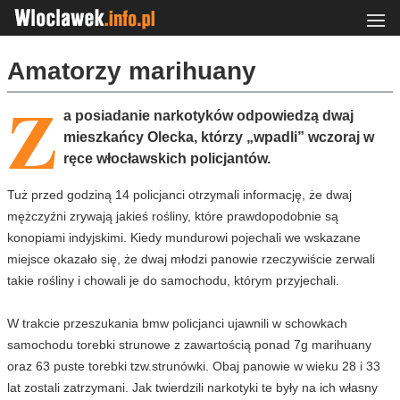
Amatorzy marihuany
Z
a posiadanie narkotyków odpowiedzą dwaj
mieszkańcy Olecka, którzy „wpadli” wczoraj w
ręce włocławskich policjantów.
Tuż przed godziną 14 policjanci otrzymali informację, że dwaj
mężczyźni zrywają jakieś rośliny, które prawdopodobnie są
konopiami indyjskimi. Kiedy mundurowi pojechali we wskazane
miejsce okazało się, że dwaj młodzi panowie rzeczywiście zerwali
takie rośliny i chowali je do samochodu, którym przyjechali.
W trakcie przeszukania bmw policjanci ujawnili w schowkach
samochodu torebki strunowe z zawartością ponad 7g marihuany
oraz 63 puste torebki tzw.strunówki. Obaj panowie w wieku 28 i 33
lat zostali zatrzymani. Jak twierdzili narkotyki te były na ich własny