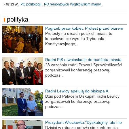
PO politologii . PO remontowcu Wojtkowskim mamy..
07:13 Wt.
polityka
Pogrzeb praw kobiet. Protest przed biurem
poselskim PiS
Protesty na ulicach polskich miast, to
konsekwencje wyroku Trybunału
Konstytucyjnego,..
Radni PiS o wnioskach do budżetu miasta
na 2021 rok
28 września radni Prawa i Sprawiedliwości
zorganizowali konferencję prasową,
podczas..
Radni Lewicy apelują do biskupa A.
Wiesława Meringa
Dziś pod Pałacem Biskupim radni Lewicy
zorganizowali konferencję prasową,
podczas..
Prezydent Włocławka:"Dyskutujmy, ale nie
obrażajmy się”
Dzisiaj w ratuszu odbyła się konferencja