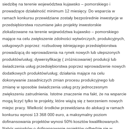
siedzibę na terenie województwa kujawsko – pomorskiego i
prowadzące działalność minimum 12 miesięcy. Do wsparcia w
ramach konkursu przewidziane zostały bezpośrednie inwestycje w
przedsiębiorstwa rozumiane jako projekty inwestorskie
zlokalizowane na terenie województwa kujawsko – pomorskiego
mające na celu zwiększenie zdolności wytwórczych, produkcyjnych,
usługowych poprzez: rozbudowę istniejącego przedsiębiorstwa
prowadzącą do wprowadzenia na rynek nowych lub ulepszonych
produktów/usług; dywersyfikację ( zróżnicowanie) produkcji lub
świadczenia usług przedsiębiorstwa poprzez wprowadzenie nowych
dodatkowych produktów/usług; działania mające na celu
dokonywanie zasadniczych zmian procesu produkcyjnego lub
zmianę w sposobie świadczenia usług przy jednoczesnym
zwiększeniu zatrudnienia. Istotne znaczenie ma fakt, że na wsparcie
mogą liczyć tylko te projekty, które wiążą się z tworzeniem nowych
miejsc pracy. Wielkość środków przewidziana do alokacji w ramach
konkursu wynosi 13 368 000 euro, a maksymalny poziom
dofinansowania projektów wynosi 50% kosztów kwalifikowanych.
Nabór wniosków o dofinansowanie projektów odbędzie się w