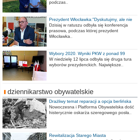
podczas..
Prezydent Włocławka:"Dyskutujmy, ale nie
obrażajmy się”
Dzisiaj w ratuszu odbyła się konferencja
prasowa, podczas której prezydent
Włocławka..
Wybory 2020. Wyniki PKW z ponad 99
procent obwodów
W niedzielę 12 lipca odbyła się druga tura
wyborów prezydenckich. Największe..
dziennikarstwo obywatelskie
Drażliwy temat reparacji a opcja berlińska
Nowoczesna i Platforma Obywatelska dość
histerycznie oskarża szeregowego posła..
Rewitalizacja Starego Miasta