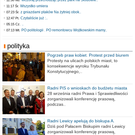
Wczoraj przechodząc przez park na Słodowie..
11:38 Nd.
Wszystko umiera
11:17 Śr.
z gniazdami ptaków Na żytniej obok..
07:23 Śr.
Czytaliście już :..
12:47 Pt.
..
05:15 Cz.
PO politologii . PO remontowcu Wojtkowskim mamy..
07:13 Wt.
polityka
Pogrzeb praw kobiet. Protest przed biurem
poselskim PiS
Protesty na ulicach polskich miast, to
konsekwencje wyroku Trybunału
Konstytucyjnego,..
Radni PiS o wnioskach do budżetu miasta
na 2021 rok
28 września radni Prawa i Sprawiedliwości
zorganizowali konferencję prasową,
podczas..
Radni Lewicy apelują do biskupa A.
Wiesława Meringa
Dziś pod Pałacem Biskupim radni Lewicy
zorganizowali konferencję prasową,