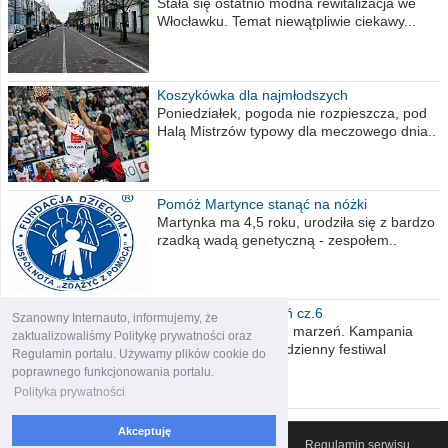
Stała się ostatnio modna rewitalizacja we
Włocławku. Temat niewątpliwie ciekawy...
Koszykówka dla najmłodszych
Poniedziałek, pogoda nie rozpieszcza, pod
Halą Mistrzów typowy dla meczowego dnia..
Pomóż Martynce stanąć na nóżki
Martynka ma 4,5 roku, urodziła się z bardzo
rzadką wadą genetyczną - zespołem..
Polska moich marzeń cz.6
Szanowny Internauto, informujemy, że
Nadszedł kres moich marzeń. Kampania
zaktualizowaliśmy Politykę prywatności oraz
wyborcza czyli niecodzienny festiwal
Regulamin portalu. Używamy plików cookie do
obietnic,..
poprawnego funkcjonowania portalu.
Polityka prywatności
Akceptuję
© 2007-2026 Włocławski Portal informacyjny
Regulamin serwisu