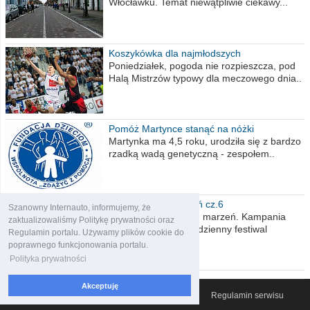
Włocławku. Temat niewątpliwie ciekawy...
Koszykówka dla najmłodszych
Poniedziałek, pogoda nie rozpieszcza, pod
Halą Mistrzów typowy dla meczowego dnia..
Pomóż Martynce stanąć na nóżki
Martynka ma 4,5 roku, urodziła się z bardzo
rzadką wadą genetyczną - zespołem..
Polska moich marzeń cz.6
Szanowny Internauto, informujemy, że
Nadszedł kres moich marzeń. Kampania
zaktualizowaliśmy Politykę prywatności oraz
wyborcza czyli niecodzienny festiwal
Regulamin portalu. Używamy plików cookie do
obietnic,..
poprawnego funkcjonowania portalu.
Polityka prywatności
Akceptuję
© 2007-2026 Włocławski Portal informacyjny
Regulamin serwisu