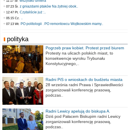
Wszystko umiera
11:17 Śr.
z gniazdami ptaków Na żytniej obok..
07:23 Śr.
Czytaliście już :..
12:47 Pt.
..
05:15 Cz.
PO politologii . PO remontowcu Wojtkowskim mamy..
07:13 Wt.
polityka
Pogrzeb praw kobiet. Protest przed biurem
poselskim PiS
Protesty na ulicach polskich miast, to
konsekwencje wyroku Trybunału
Konstytucyjnego,..
Radni PiS o wnioskach do budżetu miasta
na 2021 rok
28 września radni Prawa i Sprawiedliwości
zorganizowali konferencję prasową,
podczas..
Radni Lewicy apelują do biskupa A.
Wiesława Meringa
Dziś pod Pałacem Biskupim radni Lewicy
zorganizowali konferencję prasową,
podczas..