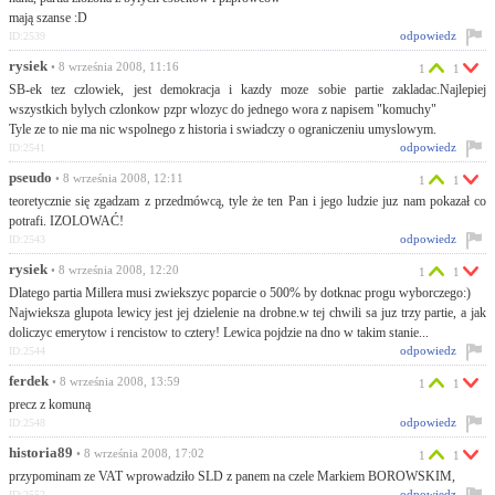
mają szanse :D
odpowiedz
ID:2539
rysiek
• 8 września 2008, 11:16
1
1
SB-ek tez czlowiek, jest demokracja i kazdy moze sobie partie zakladac.Najlepiej
wszystkich bylych czlonkow pzpr wlozyc do jednego wora z napisem "komuchy"
Tyle ze to nie ma nic wspolnego z historia i swiadczy o ograniczeniu umyslowym.
odpowiedz
ID:2541
pseudo
• 8 września 2008, 12:11
1
1
teoretycznie się zgadzam z przedmówcą, tyle że ten Pan i jego ludzie juz nam pokazał co
potrafi. IZOLOWAĆ!
odpowiedz
ID:2543
rysiek
• 8 września 2008, 12:20
1
1
Dlatego partia Millera musi zwiekszyc poparcie o 500% by dotknac progu wyborczego:)
Najwieksza glupota lewicy jest jej dzielenie na drobne.w tej chwili sa juz trzy partie, a jak
doliczyc emerytow i rencistow to cztery! Lewica pojdzie na dno w takim stanie...
odpowiedz
ID:2544
ferdek
• 8 września 2008, 13:59
1
1
precz z komuną
odpowiedz
ID:2548
historia89
• 8 września 2008, 17:02
1
1
przypominam ze VAT wprowadziło SLD z panem na czele Markiem BOROWSKIM,
odpowiedz
ID:2552