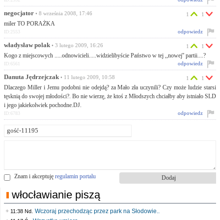
negocjator
• 8 września 2008, 17:46
1
1
miler TO PORAŻKA
odpowiedz
ID:2553
władysław polak
• 3 lutego 2009, 16:26
1
1
Kogo z miejscowych .....odnowicieli.....widzielibyście Państwo w tej ,,nowej'' partii....?
odpowiedz
ID:6561
Danuta Jędrzejczak
• 11 lutego 2009, 10:58
1
1
Dlaczego Miller i Jemu podobni nie odejdą? za Mało zła uczynili? Czy może ludzie starsi
tęsknią do swojej młodości?. Bo nie wierzę, że ktoś z Młodszych chciałby aby istniało SLD
i jego jakiekolwiek pochodne.DJ.
odpowiedz
ID:6783
Znam i akceptuję
regulamin portalu
włocławianie piszą
Wczoraj przechodząc przez park na Słodowie..
11:38 Nd.