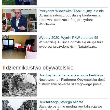
Prezydent Włocławka:"Dyskutujmy, ale nie
obrażajmy się”
Dzisiaj w ratuszu odbyła się konferencja
prasowa, podczas której prezydent
Włocławka..
Wybory 2020. Wyniki PKW z ponad 99
procent obwodów
W niedzielę 12 lipca odbyła się druga tura
wyborów prezydenckich. Największe..
dziennikarstwo obywatelskie
Drażliwy temat reparacji a opcja berlińska
Nowoczesna i Platforma Obywatelska dość
histerycznie oskarża szeregowego posła..
Rewitalizacja Starego Miasta
Stała się ostatnio modna rewitalizacja we