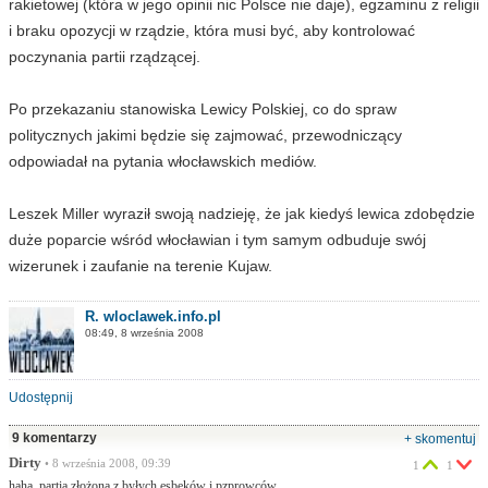
rakietowej (która w jego opinii nic Polsce nie daje), egzaminu z religii
i braku opozycji w rządzie, która musi być, aby kontrolować
poczynania partii rządzącej.
Po przekazaniu stanowiska Lewicy Polskiej, co do spraw
politycznych jakimi będzie się zajmować, przewodniczący
odpowiadał na pytania włocławskich mediów.
Leszek Miller wyraził swoją nadzieję, że jak kiedyś lewica zdobędzie
duże poparcie wśród włocławian i tym samym odbuduje swój
wizerunek i zaufanie na terenie Kujaw.
R. wloclawek.info.pl
08:49, 8 września 2008
Udostępnij
9 komentarzy
+ skomentuj
Dirty
• 8 września 2008, 09:39
1
1
haha, partia złożona z byłych esbeków i pzprowców