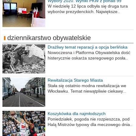
Wybory 2020. Wyniki PKW z ponad 99
procent obwodów
W niedzielę 12 lipca odbyła się druga tura
wyborów prezydenckich. Największe..
dziennikarstwo obywatelskie
Drażliwy temat reparacji a opcja berlińska
Nowoczesna i Platforma Obywatelska dość
histerycznie oskarża szeregowego posła..
Rewitalizacja Starego Miasta
Stała się ostatnio modna rewitalizacja we
Włocławku. Temat niewątpliwie ciekawy...
Koszykówka dla najmłodszych
Poniedziałek, pogoda nie rozpieszcza, pod
Halą Mistrzów typowy dla meczowego dnia..