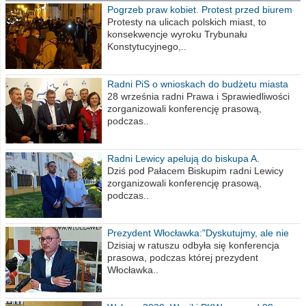
Pogrzeb praw kobiet. Protest przed biurem
poselskim PiS
Protesty na ulicach polskich miast, to
konsekwencje wyroku Trybunału
Konstytucyjnego,..
Radni PiS o wnioskach do budżetu miasta
na 2021 rok
28 września radni Prawa i Sprawiedliwości
zorganizowali konferencję prasową,
podczas..
Radni Lewicy apelują do biskupa A.
Wiesława Meringa
Dziś pod Pałacem Biskupim radni Lewicy
zorganizowali konferencję prasową,
podczas..
Prezydent Włocławka:"Dyskutujmy, ale nie
obrażajmy się”
Dzisiaj w ratuszu odbyła się konferencja
prasowa, podczas której prezydent
Włocławka..