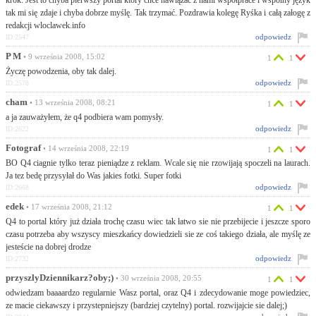
krok. Jest to chyba pierwszy portal który chce nawiązać z nami współprace i wspólny język
tak mi się zdaje i chyba dobrze myślę. Tak trzymać. Pozdrawia kolegę Ryśka i całą załogę z
redakcji wloclawek.info
odpowiedz
ID:2547
P M
• 9 września 2008, 15:02
1
1
Życzę powodzenia, oby tak dalej.
odpowiedz
ID:2578
cham
• 13 września 2008, 08:21
1
1
a ja zauważyłem, że q4 podbiera wam pomysły.
odpowiedz
ID:2622
Fotograf
• 14 września 2008, 22:19
1
1
BO Q4 ciagnie tylko teraz pieniądze z reklam. Wcale się nie rzowijają spoczeli na laurach.
Ja tez bedę przysyłał do Was jakies fotki. Super fotki
odpowiedz
ID:2668
edek
• 17 września 2008, 21:12
1
1
Q4 to portal który już działa trochę czasu wiec tak łatwo sie nie przebijecie i jeszcze sporo
czasu potrzeba aby wszyscy mieszkańcy dowiedzieli sie ze coś takiego działa, ale myślę ze
jesteście na dobrej drodze
odpowiedz
ID:2732
przyszlyDziennikarz?oby;)
• 30 września 2008, 20:55
1
1
odwiedzam baaaardzo regularnie Wasz portal, oraz Q4 i zdecydowanie moge powiedziec,
ze macie ciekawszy i przystepniejszy (bardziej czytelny) portal. rozwijajcie sie dalej;)