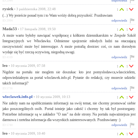
odpowiedz
ID:2944
rysiek
• 3 października 2008, 22:48
1
1
(...) Wy jesteście ponad tym i to Wam wróży dobrą przyszłość. Pozdrawiam
odpowiedz
ID:2994
Mada53
• 17 listopada 2008, 19:50
1
1
A może warto byłoby nawiązać współpracę z kółkiem dziennikarskim w Zespole Szkół
Integracyjnych we Włocławku. Odmienne spojrzenie młodych ludzi na otaczającą
rzeczywistość może być interesujące. A może potrafią dostrzec coś, co nam dorosłym
wydaje się być rzeczą oczywistą, niegodną uwagi.
odpowiedz
ID:4109
leo
• 10 stycznia 2009, 07:58
1
1
Nigdzie na portalu nie moglem sie doszukac kto jest pomyslodawca,wlascicielem,
odpowiedzialnym za portal wloclawek.info.pl. Pytanie do redakcji, czy mozecie udzielic
takich informacji?
odpowiedz
ID:5736
wloclawek.info.pl
• 10 stycznia 2009, 10:13
1
1
Nie zależy nam na upublicznianiu informacji na swój temat, nie chcemy promować siebie
jako poszczególnych osób. Portal istnieje jako całość i chcemy by tak był postrzegany.
Potrzebne informacje są w zakładce "O nas" na dole strony. Na portalu najważniejsza jest
darmowa i rzetelna informacja dla wszystkich zainteresowanych. Pozdrawiamy :)
odpowiedz
ID:5740
leo
• 10 stycznia 2009, 10:40
1
1