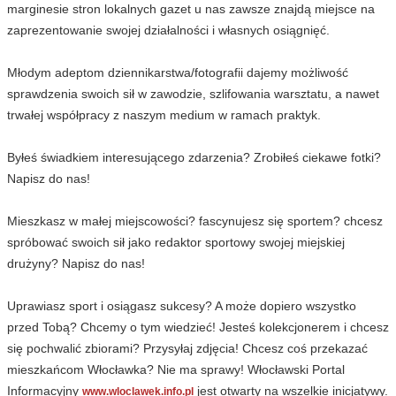
marginesie stron lokalnych gazet u nas zawsze znajdą miejsce na
zaprezentowanie swojej działalności i własnych osiągnięć.
Młodym adeptom dziennikarstwa/fotografii dajemy możliwość
sprawdzenia swoich sił w zawodzie, szlifowania warsztatu, a nawet
trwałej współpracy z naszym medium w ramach praktyk.
Byłeś świadkiem interesującego zdarzenia? Zrobiłeś ciekawe fotki?
Napisz do nas!
Mieszkasz w małej miejscowości? fascynujesz się sportem? chcesz
spróbować swoich sił jako redaktor sportowy swojej miejskiej
drużyny? Napisz do nas!
Uprawiasz sport i osiągasz sukcesy? A może dopiero wszystko
przed Tobą? Chcemy o tym wiedzieć! Jesteś kolekcjonerem i chcesz
się pochwalić zbiorami? Przysyłaj zdjęcia! Chcesz coś przekazać
mieszkańcom Włocławka? Nie ma sprawy! Włocławski Portal
Informacyjny
jest otwarty na wszelkie inicjatywy.
www.wloclawek.info.pl