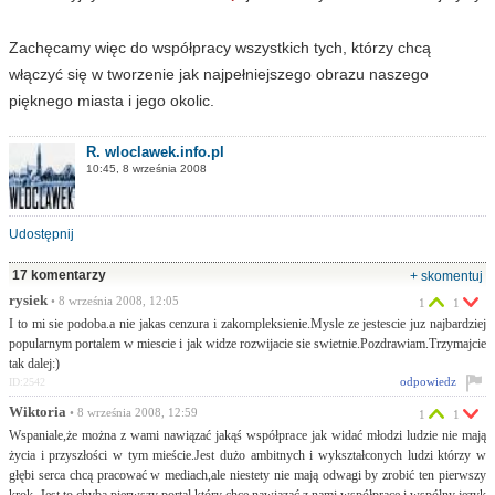
Zachęcamy więc do współpracy wszystkich tych, którzy chcą
włączyć się w tworzenie jak najpełniejszego obrazu naszego
pięknego miasta i jego okolic.
R. wloclawek.info.pl
10:45, 8 września 2008
Udostępnij
17 komentarzy
+ skomentuj
rysiek
• 8 września 2008, 12:05
1
1
I to mi sie podoba.a nie jakas cenzura i zakompleksienie.Mysle ze jestescie juz najbardziej
popularnym portalem w miescie i jak widze rozwijacie sie swietnie.Pozdrawiam.Trzymajcie
tak dalej:)
odpowiedz
ID:2542
Wiktoria
• 8 września 2008, 12:59
1
1
Wspaniale,że można z wami nawiązać jakąś współprace jak widać młodzi ludzie nie mają
życia i przyszłości w tym mieście.Jest dużo ambitnych i wykształconych ludzi którzy w
głębi serca chcą pracować w mediach,ale niestety nie mają odwagi by zrobić ten pierwszy