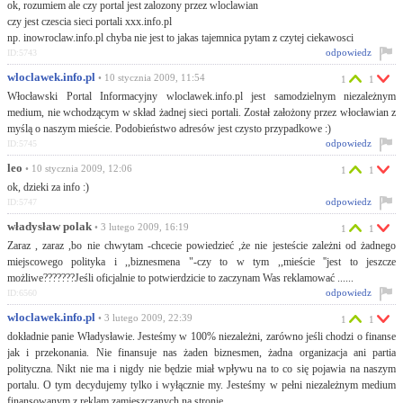
ok, rozumiem ale czy portal jest zalozony przez wloclawian
czy jest czescia sieci portali xxx.info.pl
np. inowroclaw.info.pl chyba nie jest to jakas tajemnica pytam z czytej ciekawosci
odpowiedz
ID:5743
wloclawek.info.pl
• 10 stycznia 2009, 11:54
1
1
Włocławski Portal Informacyjny wloclawek.info.pl jest samodzielnym niezależnym
medium, nie wchodzącym w skład żadnej sieci portali. Został założony przez włocławian z
myślą o naszym mieście. Podobieństwo adresów jest czysto przypadkowe :)
odpowiedz
ID:5745
leo
• 10 stycznia 2009, 12:06
1
1
ok, dzieki za info :)
odpowiedz
ID:5747
władysław polak
• 3 lutego 2009, 16:19
1
1
Zaraz , zaraz ,bo nie chwytam -chcecie powiedzieć ,że nie jesteście zależni od żadnego
miejscowego polityka i ,,biznesmena "-czy to w tym ,,mieście ''jest to jeszcze
możliwe???????Jeśli oficjalnie to potwierdzicie to zaczynam Was reklamować ......
odpowiedz
ID:6560
wloclawek.info.pl
• 3 lutego 2009, 22:39
1
1
dokładnie panie Władysławie. Jesteśmy w 100% niezależni, zarówno jeśli chodzi o finanse
jak i przekonania. Nie finansuje nas żaden biznesmen, żadna organizacja ani partia
polityczna. Nikt nie ma i nigdy nie będzie miał wpływu na to co się pojawia na naszym
portalu. O tym decydujemy tylko i wyłącznie my. Jesteśmy w pełni niezależnym medium
finansowanym z reklam zamieszczanych na stronie.