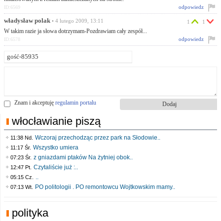
odpowiedz
ID:6569
władysław polak
• 4 lutego 2009, 13:11
1
1
W takim razie ja słowa dotrzymam-Pozdrawiam cały zespół...
odpowiedz
ID:6578
Znam i akceptuję
regulamin portalu
włocławianie piszą
Wczoraj przechodząc przez park na Słodowie..
11:38 Nd.
Wszystko umiera
11:17 Śr.
z gniazdami ptaków Na żytniej obok..
07:23 Śr.
Czytaliście już :..
12:47 Pt.
..
05:15 Cz.
PO politologii . PO remontowcu Wojtkowskim mamy..
07:13 Wt.
polityka