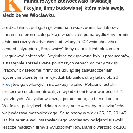
K
mundurowych zaowocowało likwidacją
fikcyjnej firmy budowlanej, która miała swoją
siedzibę we Włocławku.
Jej działalność polegała głównie na nawiązywaniu kontaktów z
firmami na terenie całego kraju w celu zakupu na wydłużony termin
płatności różnych artykułów budowlanych. Głównie chodziło o
cement i styropian. „Pracownicy” firmy nie mieli jednak zamiaru
uregulować należności. Artykuły te zakupowane były u producentów,
a następnie sprzedawane po niższych cenach od ceny zakupu.
Pracownicy rzekomej firmy posługując się zaświadczeniami
wydanymi przez tę firmę wyłudzili lub usiłowali wyłudzić ok. 20
kredyt
ów gotówkowych i na zakupy ratalne. Policjanci ustalili i
procesowo udokumentowali, że wyłudzili oni towar wartości ok.78
tys. złotych. Wszystko wskazuje jednak na to, że to nie koniec.
W efekcie policyjnych działań zatrzymano 4 osoby- mieszkańców
województwa mazowieckiego. Są to osoby w wieku 25, 27, 29 i 45
lat. Na terenie woj. mazowieckiego włocławscy policjanci ujawnili
jeszcze magazyn firmy z wyłudzonymi towarami o wartości ok.100