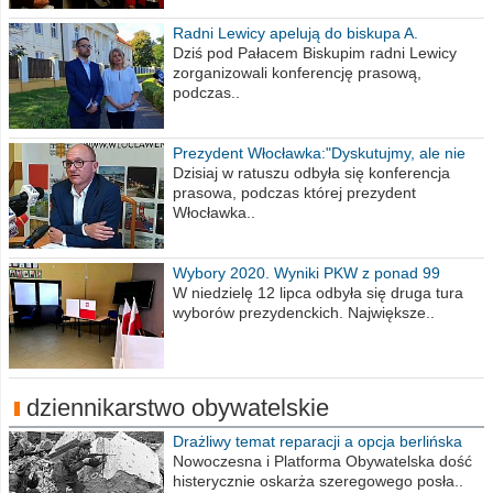
Radni Lewicy apelują do biskupa A.
Wiesława Meringa
Dziś pod Pałacem Biskupim radni Lewicy
zorganizowali konferencję prasową,
podczas..
Prezydent Włocławka:"Dyskutujmy, ale nie
obrażajmy się”
Dzisiaj w ratuszu odbyła się konferencja
prasowa, podczas której prezydent
Włocławka..
Wybory 2020. Wyniki PKW z ponad 99
procent obwodów
W niedzielę 12 lipca odbyła się druga tura
wyborów prezydenckich. Największe..
dziennikarstwo obywatelskie
Drażliwy temat reparacji a opcja berlińska
Nowoczesna i Platforma Obywatelska dość
histerycznie oskarża szeregowego posła..