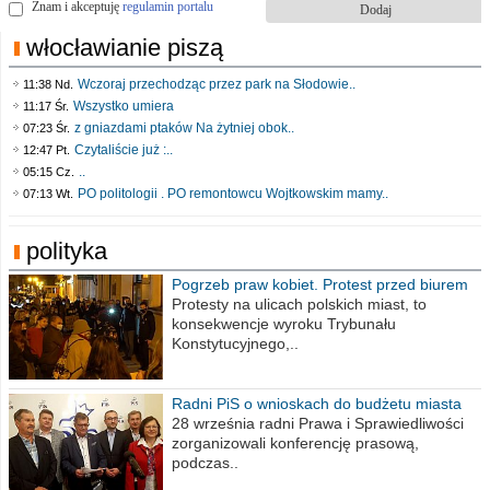
Znam i akceptuję
regulamin portalu
włocławianie piszą
Wczoraj przechodząc przez park na Słodowie..
11:38 Nd.
Wszystko umiera
11:17 Śr.
z gniazdami ptaków Na żytniej obok..
07:23 Śr.
Czytaliście już :..
12:47 Pt.
..
05:15 Cz.
PO politologii . PO remontowcu Wojtkowskim mamy..
07:13 Wt.
polityka
Pogrzeb praw kobiet. Protest przed biurem
poselskim PiS
Protesty na ulicach polskich miast, to
konsekwencje wyroku Trybunału
Konstytucyjnego,..
Radni PiS o wnioskach do budżetu miasta
na 2021 rok
28 września radni Prawa i Sprawiedliwości
zorganizowali konferencję prasową,
podczas..