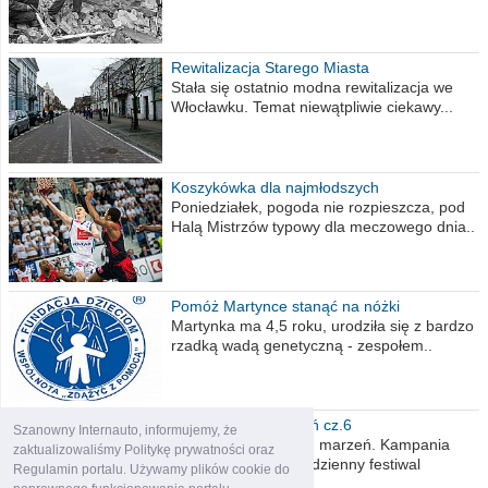
Rewitalizacja Starego Miasta
Stała się ostatnio modna rewitalizacja we
Włocławku. Temat niewątpliwie ciekawy...
Koszykówka dla najmłodszych
Poniedziałek, pogoda nie rozpieszcza, pod
Halą Mistrzów typowy dla meczowego dnia..
Pomóż Martynce stanąć na nóżki
Martynka ma 4,5 roku, urodziła się z bardzo
rzadką wadą genetyczną - zespołem..
Polska moich marzeń cz.6
Szanowny Internauto, informujemy, że
Nadszedł kres moich marzeń. Kampania
zaktualizowaliśmy Politykę prywatności oraz
wyborcza czyli niecodzienny festiwal
Regulamin portalu. Używamy plików cookie do
obietnic,..