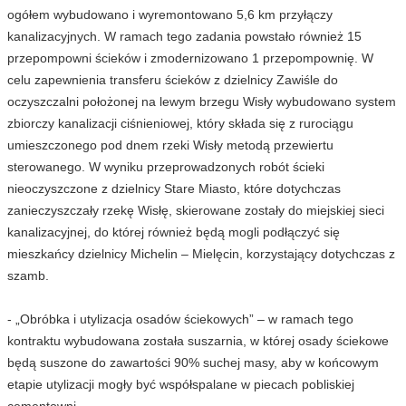
ogółem wybudowano i wyremontowano 5,6 km przyłączy
kanalizacyjnych. W ramach tego zadania powstało również 15
przepompowni ścieków i zmodernizowano 1 przepompownię. W
celu zapewnienia transferu ścieków z dzielnicy Zawiśle do
oczyszczalni położonej na lewym brzegu Wisły wybudowano system
zbiorczy kanalizacji ciśnieniowej, który składa się z rurociągu
umieszczonego pod dnem rzeki Wisły metodą przewiertu
sterowanego. W wyniku przeprowadzonych robót ścieki
nieoczyszczone z dzielnicy Stare Miasto, które dotychczas
zanieczyszczały rzekę Wisłę, skierowane zostały do miejskiej sieci
kanalizacyjnej, do której również będą mogli podłączyć się
mieszkańcy dzielnicy Michelin – Mielęcin, korzystający dotychczas z
szamb.
- „Obróbka i utylizacja osadów ściekowych” – w ramach tego
kontraktu wybudowana została suszarnia, w której osady ściekowe
będą suszone do zawartości 90% suchej masy, aby w końcowym
etapie utylizacji mogły być współspalane w piecach pobliskiej
cementowni.