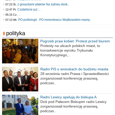
z gniazdami ptaków Na żytniej obok..
07:23 Śr.
Czytaliście już :..
12:47 Pt.
..
05:15 Cz.
PO politologii . PO remontowcu Wojtkowskim mamy..
07:13 Wt.
polityka
Pogrzeb praw kobiet. Protest przed biurem
poselskim PiS
Protesty na ulicach polskich miast, to
konsekwencje wyroku Trybunału
Konstytucyjnego,..
Radni PiS o wnioskach do budżetu miasta
na 2021 rok
28 września radni Prawa i Sprawiedliwości
zorganizowali konferencję prasową,
podczas..
Radni Lewicy apelują do biskupa A.
Wiesława Meringa
Dziś pod Pałacem Biskupim radni Lewicy
zorganizowali konferencję prasową,
podczas..