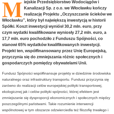
M
iejskie Przedsiębiorstwo Wodociągów i
Kanalizacji Sp. z o.o. we Włocławku kończy
realizację Projektu „Oczyszczanie ścieków we
Włocławku”, który był największą inwestycją w historii
Spółki. Koszt inwestycji wyniósł 30,2 mln. euro, przy
czym wydatki kwalifikowane wyniosły 27,2 mln. euro, a
17,7 mln. euro pochodziło z Funduszu Spójności, co
stanowi 65% wydatków kwalifikowanych inwestycji.
Projekt ten, współfinansowany przez Unię Europejską,
przyczynia się do zmniejszania różnic społecznych i
gospodarczych pomiędzy obywatelami Unii.
Fundusz Spójności współfinansuje projekty w dziedzinie środowiska
naturalnego oraz infrastruktury transportu. Fundusz przyczynia się
zarówno do realizacji celów europejskiej polityki transportowej,
ekologicznej jak i celów polityki spójności, której efektem jest
zmniejszanie się dysproporcji ekonomicznych i społecznych między
poszczególnymi państwami. Takie rozumienie interwencji
wspólnotowej w tym obszarze odzwierciedla też filozofię trwałego i