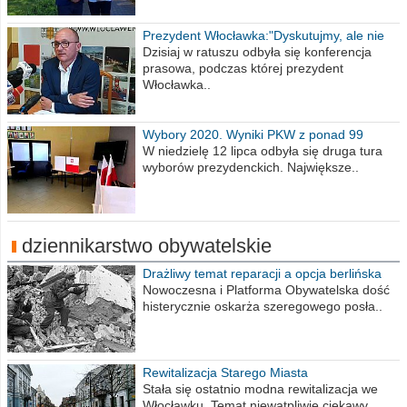
Prezydent Włocławka:"Dyskutujmy, ale nie
obrażajmy się”
Dzisiaj w ratuszu odbyła się konferencja
prasowa, podczas której prezydent
Włocławka..
Wybory 2020. Wyniki PKW z ponad 99
procent obwodów
W niedzielę 12 lipca odbyła się druga tura
wyborów prezydenckich. Największe..
dziennikarstwo obywatelskie
Drażliwy temat reparacji a opcja berlińska
Nowoczesna i Platforma Obywatelska dość
histerycznie oskarża szeregowego posła..
Rewitalizacja Starego Miasta
Stała się ostatnio modna rewitalizacja we
Włocławku. Temat niewątpliwie ciekawy...