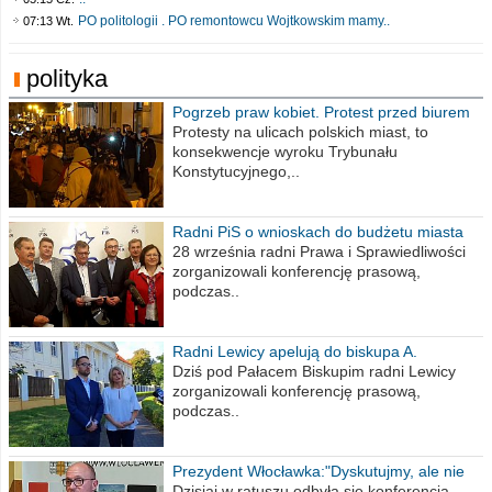
PO politologii . PO remontowcu Wojtkowskim mamy..
07:13 Wt.
polityka
Pogrzeb praw kobiet. Protest przed biurem
poselskim PiS
Protesty na ulicach polskich miast, to
konsekwencje wyroku Trybunału
Konstytucyjnego,..
Radni PiS o wnioskach do budżetu miasta
na 2021 rok
28 września radni Prawa i Sprawiedliwości
zorganizowali konferencję prasową,
podczas..
Radni Lewicy apelują do biskupa A.
Wiesława Meringa
Dziś pod Pałacem Biskupim radni Lewicy
zorganizowali konferencję prasową,
podczas..
Prezydent Włocławka:"Dyskutujmy, ale nie
obrażajmy się”
Dzisiaj w ratuszu odbyła się konferencja