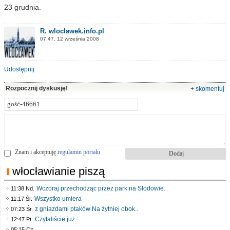
23 grudnia.
R. wloclawek.info.pl
07:47, 12 września 2008
Udostępnij
Rozpocznij dyskusję!
+ skomentuj
Znam i akceptuję
regulamin portalu
włocławianie piszą
Wczoraj przechodząc przez park na Słodowie..
11:38 Nd.
Wszystko umiera
11:17 Śr.
z gniazdami ptaków Na żytniej obok..
07:23 Śr.
Czytaliście już :..
12:47 Pt.
..
05:15 Cz.