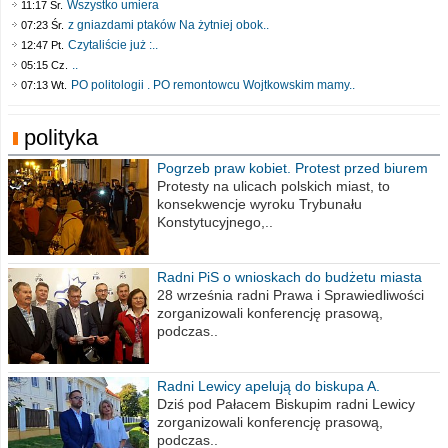
Wszystko umiera
11:17 Śr.
z gniazdami ptaków Na żytniej obok..
07:23 Śr.
Czytaliście już :..
12:47 Pt.
..
05:15 Cz.
PO politologii . PO remontowcu Wojtkowskim mamy..
07:13 Wt.
polityka
Pogrzeb praw kobiet. Protest przed biurem
poselskim PiS
Protesty na ulicach polskich miast, to
konsekwencje wyroku Trybunału
Konstytucyjnego,..
Radni PiS o wnioskach do budżetu miasta
na 2021 rok
28 września radni Prawa i Sprawiedliwości
zorganizowali konferencję prasową,
podczas..
Radni Lewicy apelują do biskupa A.
Wiesława Meringa
Dziś pod Pałacem Biskupim radni Lewicy
zorganizowali konferencję prasową,
podczas..