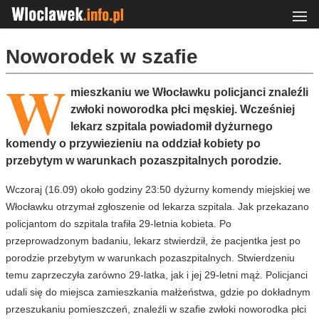
Noworodek w szafie
W
mieszkaniu we Włocławku policjanci znaleźli
zwłoki noworodka płci męskiej. Wcześniej
lekarz szpitala powiadomił dyżurnego
komendy o przywiezieniu na oddział kobiety po
przebytym w warunkach pozaszpitalnych porodzie.
Wczoraj (16.09) około godziny 23:50 dyżurny komendy miejskiej we
Włocławku otrzymał zgłoszenie od lekarza szpitala. Jak przekazano
policjantom do szpitala trafiła 29-letnia kobieta. Po
przeprowadzonym badaniu, lekarz stwierdził, że pacjentka jest po
porodzie przebytym w warunkach pozaszpitalnych. Stwierdzeniu
temu zaprzeczyła zarówno 29-latka, jak i jej 29-letni mąż. Policjanci
udali się do miejsca zamieszkania małżeństwa, gdzie po dokładnym
przeszukaniu pomieszczeń, znaleźli w szafie zwłoki noworodka płci