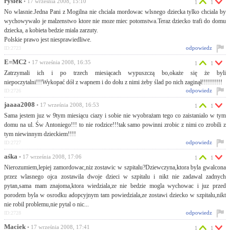
rysiek
• 17 września 2008, 15:10
1
1
No wlasnie.Jedna Pani z Mogilna nie chciala mordowac wlsnego dziecka tylko chciala by
wychowywalo je malzenstwo ktore nie moze miec potomstwa.Teraz dziecko trafi do domu
dziecka, a kobieta bedzie miala zarzuty.
Polskie prawo jest niesprawiedliwe.
odpowiedz
ID:2723
E=MC2
• 17 września 2008, 16:35
1
1
Zatrzymali ich i po trzech miesiącach wypuszczą bo,okaże się że byli
niepoczytalni!!!Wykopać dół z wapnem i do dołu z nimi żeby ślad po nich zaginął!!!!!!!!!!
odpowiedz
ID:2726
jaaaa2008
• 17 września 2008, 16:53
1
1
Sama jestem juz w 9tym miesiącu ciazy i sobie nie wyobrażam tego co zaistanialo w tym
domu na ul. Św Antoniego!!! to nie rodzice!!!tak samo powinni zrobic z nimi co zrobili z
tym niewinnym dzieckiem!!!!
odpowiedz
ID:2727
aśka
• 17 września 2008, 17:06
1
1
Nierozumiem,lepiej zamordowac,niz zostawic w szpitalu?Dziewczyna,ktora byla gwalcona
przez wlasnego ojca zostawila dwoje dzieci w szpitalu i nikt nie zadawal zadnych
pytan,sama mam znajoma,ktora wiedziala,ze nie bedzie mogla wychowac i juz przed
porodem byla w osrodku adopcyjnym tam powiedziala,ze zostawi dziecko w szpitalu,nikt
nie robil problemu,nie pytal o nic...
odpowiedz
ID:2728
Maciek
• 17 września 2008, 17:41
1
1