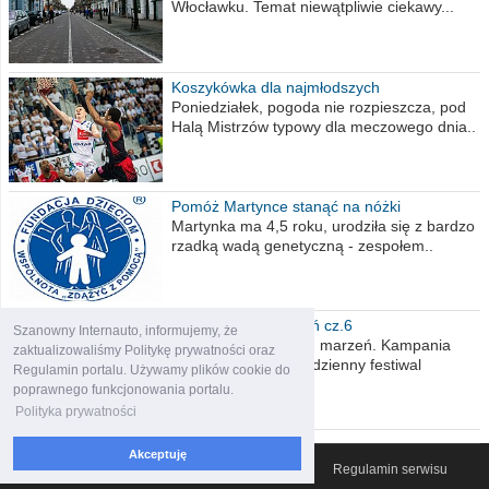
Włocławku. Temat niewątpliwie ciekawy...
Koszykówka dla najmłodszych
Poniedziałek, pogoda nie rozpieszcza, pod
Halą Mistrzów typowy dla meczowego dnia..
Pomóż Martynce stanąć na nóżki
Martynka ma 4,5 roku, urodziła się z bardzo
rzadką wadą genetyczną - zespołem..
Polska moich marzeń cz.6
Szanowny Internauto, informujemy, że
Nadszedł kres moich marzeń. Kampania
zaktualizowaliśmy Politykę prywatności oraz
wyborcza czyli niecodzienny festiwal
Regulamin portalu. Używamy plików cookie do
obietnic,..
poprawnego funkcjonowania portalu.
Polityka prywatności
Akceptuję
© 2007-2026 Włocławski Portal informacyjny
Regulamin serwisu