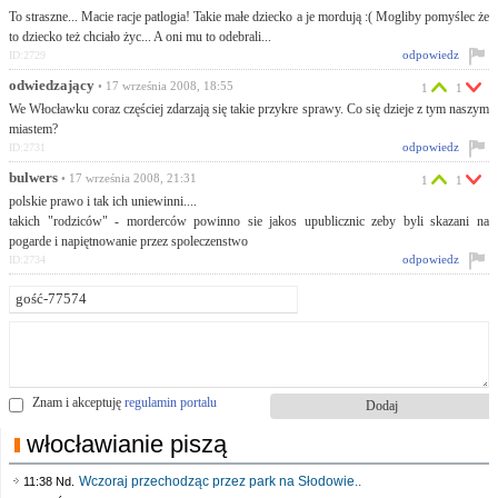
To straszne... Macie racje patlogia! Takie małe dziecko a je mordują :( Mogliby pomyślec że
to dziecko też chciało życ... A oni mu to odebrali...
odpowiedz
ID:2729
odwiedzający
• 17 września 2008, 18:55
1
1
We Włocławku coraz częściej zdarzają się takie przykre sprawy. Co się dzieje z tym naszym
miastem?
odpowiedz
ID:2731
bulwers
• 17 września 2008, 21:31
1
1
polskie prawo i tak ich uniewinni....
takich "rodziców" - morderców powinno sie jakos upublicznic zeby byli skazani na
pogarde i napiętnowanie przez spoleczenstwo
odpowiedz
ID:2734
Znam i akceptuję
regulamin portalu
włocławianie piszą
Wczoraj przechodząc przez park na Słodowie..
11:38 Nd.