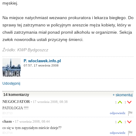
męskiej.
Na miejsce natychmiast wezwano prokuratora i lekarza biegłego. Do
sprawy tej zatrzymano w policyjnym areszcie męża kobiety, który w
chwili zatrzymania miał ponad promil alkoholu w organizmie. Sekcja
zwłok noworodka ustali przyczynę śmierci.
Źródło: KWP Bydgoszcz
P. wloclawek.info.pl
07:57, 17 września 2008
Udostępnij
14 komentarzy
+ skomentuj
NEGOCJATOR
• 17 września 2008, 08:38
1
1
PATOLOGIA !!!!
odpowiedz
ID:2713
cham
• 17 września 2008, 08:44
1
1
co się w tym zapyziałym mieście dzieje??
odpowiedz
ID:2714