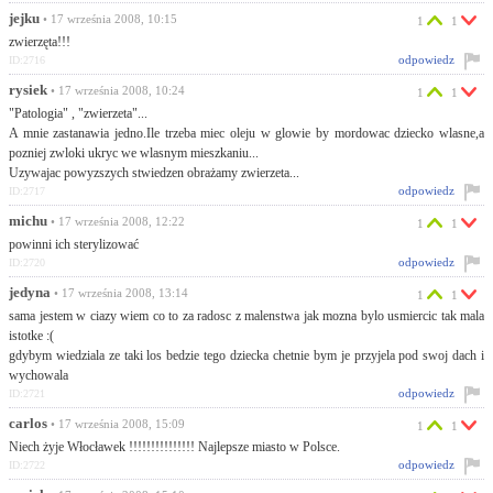
jejku
• 17 września 2008, 10:15
1
1
zwierzęta!!!
odpowiedz
ID:2716
rysiek
• 17 września 2008, 10:24
1
1
"Patologia" , "zwierzeta"...
A mnie zastanawia jedno.Ile trzeba miec oleju w glowie by mordowac dziecko wlasne,a
pozniej zwloki ukryc we wlasnym mieszkaniu...
Uzywajac powyzszych stwiedzen obrażamy zwierzeta...
odpowiedz
ID:2717
michu
• 17 września 2008, 12:22
1
1
powinni ich sterylizować
odpowiedz
ID:2720
jedyna
• 17 września 2008, 13:14
1
1
sama jestem w ciazy wiem co to za radosc z malenstwa jak mozna bylo usmiercic tak mala
istotke :(
gdybym wiedziala ze taki los bedzie tego dziecka chetnie bym je przyjela pod swoj dach i
wychowala
odpowiedz
ID:2721
carlos
• 17 września 2008, 15:09
1
1
Niech żyje Włocławek !!!!!!!!!!!!!!! Najlepsze miasto w Polsce.
odpowiedz
ID:2722