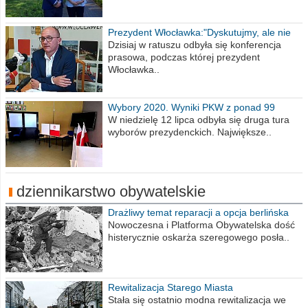
Prezydent Włocławka:"Dyskutujmy, ale nie
obrażajmy się”
Dzisiaj w ratuszu odbyła się konferencja
prasowa, podczas której prezydent
Włocławka..
Wybory 2020. Wyniki PKW z ponad 99
procent obwodów
W niedzielę 12 lipca odbyła się druga tura
wyborów prezydenckich. Największe..
dziennikarstwo obywatelskie
Drażliwy temat reparacji a opcja berlińska
Nowoczesna i Platforma Obywatelska dość
histerycznie oskarża szeregowego posła..
Rewitalizacja Starego Miasta
Stała się ostatnio modna rewitalizacja we