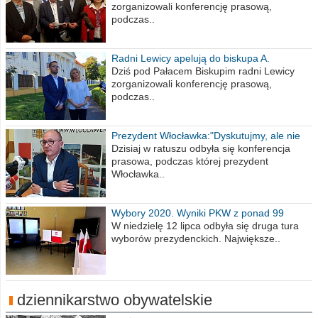
zorganizowali konferencję prasową,
podczas..
Radni Lewicy apelują do biskupa A.
Wiesława Meringa
Dziś pod Pałacem Biskupim radni Lewicy
zorganizowali konferencję prasową,
podczas..
Prezydent Włocławka:"Dyskutujmy, ale nie
obrażajmy się”
Dzisiaj w ratuszu odbyła się konferencja
prasowa, podczas której prezydent
Włocławka..
Wybory 2020. Wyniki PKW z ponad 99
procent obwodów
W niedzielę 12 lipca odbyła się druga tura
wyborów prezydenckich. Największe..
dziennikarstwo obywatelskie