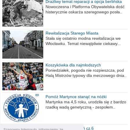
Drażliwy temat reparacji a opcja berlińska
Nowoczesna i Platforma Obywatelska dość
histerycznie oskarża szeregowego posła..
Rewitalizacja Starego Miasta
Stała się ostatnio modna rewitalizacja we
Włocławku. Temat niewątpliwie ciekawy...
Koszykówka dla najmłodszych
Poniedziałek, pogoda nie rozpieszcza, pod
Halą Mistrzów typowy dla meczowego dnia..
Pomóż Martynce stanąć na nóżki
Martynka ma 4,5 roku, urodziła się z bardzo
rzadką wadą genetyczną - zespołem..
Polska moich marzeń cz.6
Szanowny Internauto, informujemy, że