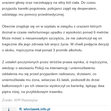
urazami głowy oraz narzekający na silny ból ciała. Do czasu
przyjazdu karetki pogotowia, policjanci zajęli się desperatem,
udzielając mu pomocy przedmedycznej.
Obecnie znajduje się on w szpitalu w związku z urazami których
doznał w czasie niefortunnego upadku z wysokości ponad 6 metrów.
Może mówić o niesamowitym szczęściu, że nie zakończył się on
tragicznie dla jego zdrowia lub wręcz życia. W chwili podjęcia decyzji
o skoku, mężczyzna miał ponad 3 promile alkoholu.
Z ustaleń poczynionych przez stróżów prawa wynika, iż mężczyzna,
wiedząc o wezwaniu Policji na interwencję i uniemożliwieniu
oddalenia mu się przed przyjazdem radiowozu, drzwiami, co
uniemożliwiała mu żona, wówczas 41-latek, podszedł do drzwi
balkonowych i po ich otwarciu wyskoczył za barierkę, lądując dwa
piętra niżej, na przyblokowym trawniku.
Źródło: KPP Radziejów
R. wloclawek.info.pl