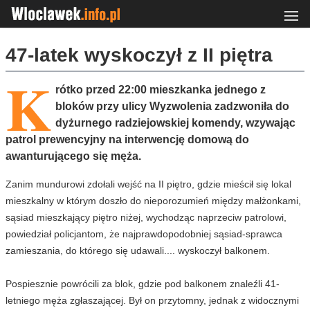
47-latek wyskoczył z II piętra
K
rótko przed 22:00 mieszkanka jednego z
bloków przy ulicy Wyzwolenia zadzwoniła do
dyżurnego radziejowskiej komendy, wzywając
patrol prewencyjny na interwencję domową do
awanturującego się męża.
Zanim mundurowi zdołali wejść na II piętro, gdzie mieścił się lokal
mieszkalny w którym doszło do nieporozumień między małżonkami,
sąsiad mieszkający piętro niżej, wychodząc naprzeciw patrolowi,
powiedział policjantom, że najprawdopodobniej sąsiad-sprawca
zamieszania, do którego się udawali.... wyskoczył balkonem.
Pospiesznie powrócili za blok, gdzie pod balkonem znaleźli 41-
letniego męża zgłaszającej. Był on przytomny, jednak z widocznymi