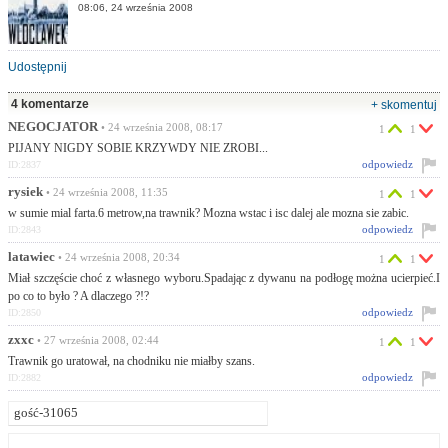
08:06, 24 września 2008
Udostępnij
4 komentarze
+ skomentuj
NEGOCJATOR
• 24 września 2008, 08:17
1
1
PIJANY NIGDY SOBIE KRZYWDY NIE ZROBI...
odpowiedz
ID:2837
rysiek
• 24 września 2008, 11:35
1
1
w sumie mial farta.6 metrow,na trawnik? Mozna wstac i isc dalej ale mozna sie zabic.
odpowiedz
ID:2843
latawiec
• 24 września 2008, 20:34
1
1
Miał szczęście choć z własnego wyboru.Spadając z dywanu na podłogę można ucierpieć.I
po co to było ? A dlaczego ?!?
odpowiedz
ID:2850
zxxc
• 27 września 2008, 02:44
1
1
Trawnik go uratował, na chodniku nie miałby szans.
odpowiedz
ID:2882