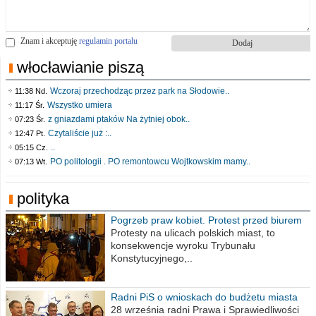
Znam i akceptuję
regulamin portalu
włocławianie piszą
Wczoraj przechodząc przez park na Słodowie..
11:38 Nd.
Wszystko umiera
11:17 Śr.
z gniazdami ptaków Na żytniej obok..
07:23 Śr.
Czytaliście już :..
12:47 Pt.
..
05:15 Cz.
PO politologii . PO remontowcu Wojtkowskim mamy..
07:13 Wt.
polityka
Pogrzeb praw kobiet. Protest przed biurem
poselskim PiS
Protesty na ulicach polskich miast, to
konsekwencje wyroku Trybunału
Konstytucyjnego,..
Radni PiS o wnioskach do budżetu miasta
na 2021 rok
28 września radni Prawa i Sprawiedliwości