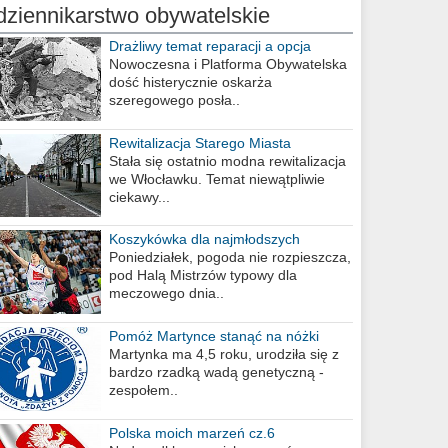
dziennikarstwo obywatelskie
Drażliwy temat reparacji a opcja
berlińska
Nowoczesna i Platforma Obywatelska
dość histerycznie oskarża
szeregowego posła..
Rewitalizacja Starego Miasta
Stała się ostatnio modna rewitalizacja
we Włocławku. Temat niewątpliwie
ciekawy...
Koszykówka dla najmłodszych
Poniedziałek, pogoda nie rozpieszcza,
pod Halą Mistrzów typowy dla
meczowego dnia..
Pomóż Martynce stanąć na nóżki
Martynka ma 4,5 roku, urodziła się z
bardzo rzadką wadą genetyczną -
zespołem..
Polska moich marzeń cz.6