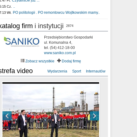
Czytaliście już :..
2:47 Pt.
..
5:15 Cz.
PO politologii . PO remontowcu Wojtkowskim mamy..
7:13 Wt.
katalog firm
i instytucji
2874
Przedsiębiorstwo Gospodarki
ul. Komunalna 4,
tel. (54) 412-18-00
www.saniko.com.pl
Zobacz wszystkie
Dodaj firmę
strefa video
Wydarzenia
Sport
Internautów
sixf33t .Last Year DRONE FOOTAGE
XXIII Sesja Rady Miasta Włocławek VIII
Ni To Ponk - W oczach mamy strach
Włocławek
kadencji w dniu 09.06.2020 r.