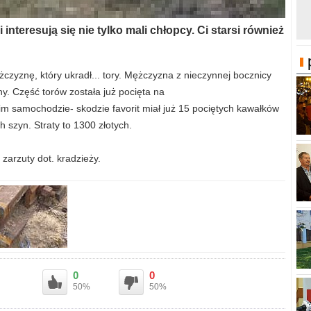
 interesują się nie tylko mali chłopcy. Ci starsi również
żczyznę, który ukradł... tory. Mężczyzna z nieczynnej bocznicy
y. Część torów została już pocięta na
m samochodzie- skodzie favorit miał już 15 pociętych kawałków
 szyn. Straty to 1300 złotych.
arzuty dot. kradzieży.
0
0
50%
50%