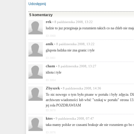
Udostępnij
5 komentarzy
rek
• 8 października 2008, 13:22
ludzie to juz przeginaja ja rozumiem takich co na chleb nie maj
ID:3060
anik
• 8 października 2008, 13:22
glupota ludzka nie zna granic i tyle
ID:3061
cham
• 8 października 2008, 13:27
idiota i tyle
ID:3064
Zbyszek
• 8 października 2008, 14:36
To nic nowego o tym było pisane w portalu i były zdjęcia. 
archiwum wiadomości lub wbić "szukaj w portalu" strona 13.Trz
jej rola POZDRAWIAM
ID:3070
ktos
• 9 października 2008, 07:47
taka mamy polske ze czasami brakuje ale nie rozumiem go bo s
ID:3076