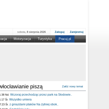
sobota,
8 sierpnia 2026
Zaloguj
Zarejestruj
kacja
Motoryzacja
Turystyka
Pracuj.pl
włocławianie piszą
Załóż nowy temat
Wczoraj przechodząc przez park na Słodowie..
1:38 Nd.
Wszystko umiera
1:17 Śr.
z gniazdami ptaków Na żytniej obok..
7:23 Śr.