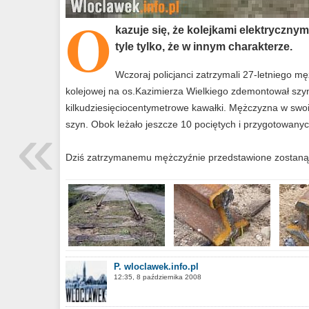
O
kazuje się, że kolejkami elektrycznymi
tyle tylko, że w innym charakterze.
Wczoraj policjanci zatrzymali 27-letniego mę
kolejowej na os.Kazimierza Wielkiego zdemontował szyn
kilkudziesięciocentymetrowe kawałki. Mężczyzna w swoi
«
szyn. Obok leżało jeszcze 10 pociętych i przygotowanych
Dziś zatrzymanemu mężczyźnie przedstawione zostaną z
P. wloclawek.info.pl
12:35, 8 października 2008