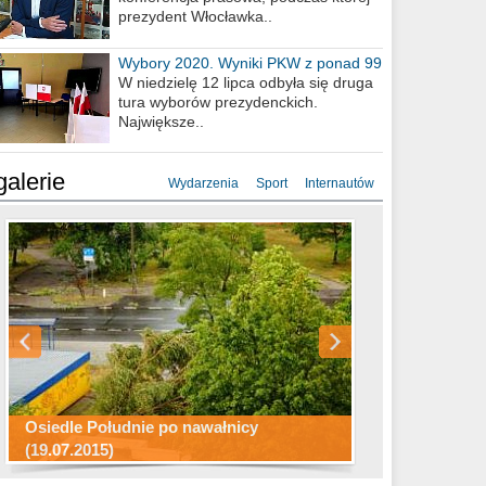
prezydent Włocławka..
Wybory 2020. Wyniki PKW z ponad 99
procent obwodów
W niedzielę 12 lipca odbyła się druga
tura wyborów prezydenckich.
Największe..
galerie
Wydarzenia
Sport
Internautów
Konkurs fotograficzny "Co to za
Miasto kładzie się do snu .
miejsca"
Ścieżka rowerowa w naszym mieście
Osiedle Południe po nawałnicy
(19.07.2015)
Wizytówka Włocławka
polowanie wigilijne 2014