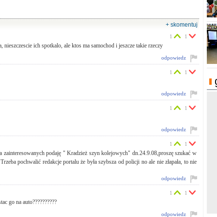
+ skomentuj
1
1
a, nieszczescie ich spotkalo, ale ktos ma samochod i jeszcze takie rzeczy
odpowiedz
1
1
odpowiedz
1
1
odpowiedz
1
1
Dla zainteresowanych podaję " Kradzież szyn kolejowych" dn.24.9.08,proszę szukać w
eba pochwalić redakcje portalu że była szybsza od policji no ale nie złapała, to nie
odpowiedz
1
1
tac go na auto??????????
odpowiedz