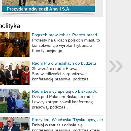
TOP 10 przechwytów Anwilu Włocławek
TOP 5 rzutów Anwilu Włocławek w BCL
Prezydent odwiedził Anwil S.A
w EBL w sezonie 2019/2020
w sezonie 2019/2020
polityka
Pogrzeb praw kobiet. Protest przed
biurem poselskim PiS
Protesty na ulicach polskich miast, to
konsekwencje wyroku Trybunału
»
Konstytucyjnego,..
Radni PiS o wnioskach do budżetu
miasta na 2021 rok
28 września radni Prawa i
Sprawiedliwości zorganizowali
konferencję prasową, podczas..
Radni Lewicy apelują do biskupa A.
Wiesława Meringa
Dziś pod Pałacem Biskupim radni
Lewicy zorganizowali konferencję
prasową, podczas..
Prezydent Włocławka:"Dyskutujmy, ale
nie obrażajmy się”
Dzisiaj w ratuszu odbyła się
konferencja prasowa, podczas której