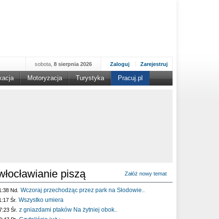
sobota,
8 sierpnia 2026
Zaloguj
Zarejestruj
kacja
Motoryzacja
Turystyka
Pracuj.pl
włocławianie piszą
Załóż nowy temat
Wczoraj przechodząc przez park na Słodowie..
1:38 Nd.
Wszystko umiera
1:17 Śr.
z gniazdami ptaków Na żytniej obok..
7:23 Śr.