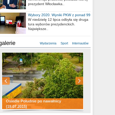
prezydent Włocławka..
Wybory 2020. Wyniki PKW z ponad 99
procent obwodów
W niedzielę 12 lipca odbyła się druga
tura wyborów prezydenckich.
Największe..
galerie
Wydarzenia
Sport
Internautów
Konkurs fotograficzny "Co to za
Miasto kładzie się do snu .
miejsca"
Ścieżka rowerowa w naszym mieście
Osiedle Południe po nawałnicy
(19.07.2015)
Wizytówka Włocławka
polowanie wigilijne 2014