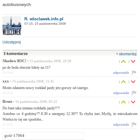
autobusowych.
R. wloclawek.info.pl
07:15, 15 października 2008
Udostępnij
3 komentarze
+ skomentuj
Shadow RSC!
• 15 października 2008, 20:28
1
1
po ile beda obecnie bilety na 11?
odpowiedz
ID:3246
xxx
• 15 października 2008, 21:41
1
1
Moim zdaniem nowy rozkład jazdy jest gorszy od starego.
odpowiedz
ID:3249
Bruts
• 16 października 2008, 05:22
1
1
Do bani taka zmiana rozkładu jazdy!!!!
Autobus co 4 godziny?? 8.30 a następny 12.30?? To chyba żart..Myślę, że mieszkańcom
Wieńca to się nie spodoba...
odpowiedz
ID:3255