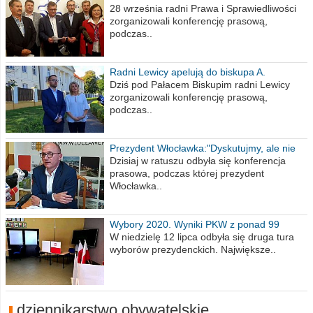
na 2021 rok
28 września radni Prawa i Sprawiedliwości
zorganizowali konferencję prasową,
podczas..
Radni Lewicy apelują do biskupa A.
Wiesława Meringa
Dziś pod Pałacem Biskupim radni Lewicy
zorganizowali konferencję prasową,
podczas..
Prezydent Włocławka:"Dyskutujmy, ale nie
obrażajmy się”
Dzisiaj w ratuszu odbyła się konferencja
prasowa, podczas której prezydent
Włocławka..
Wybory 2020. Wyniki PKW z ponad 99
procent obwodów
W niedzielę 12 lipca odbyła się druga tura
wyborów prezydenckich. Największe..
dziennikarstwo obywatelskie