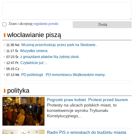
Znam i akceptuję
regulamin portalu
włocławianie piszą
Wczoraj przechodząc przez park na Słodowie..
11:38 Nd.
Wszystko umiera
11:17 Śr.
z gniazdami ptaków Na żytniej obok..
07:23 Śr.
Czytaliście już :..
12:47 Pt.
..
05:15 Cz.
PO politologii . PO remontowcu Wojtkowskim mamy..
07:13 Wt.
polityka
Pogrzeb praw kobiet. Protest przed biurem
poselskim PiS
Protesty na ulicach polskich miast, to
konsekwencje wyroku Trybunału
Konstytucyjnego,..
Radni PiS o wnioskach do budżetu miasta