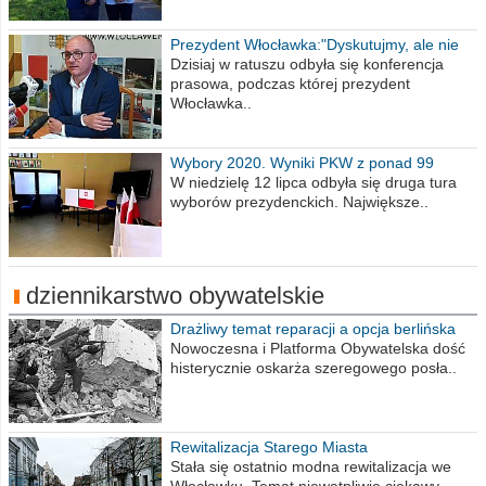
Prezydent Włocławka:"Dyskutujmy, ale nie
obrażajmy się”
Dzisiaj w ratuszu odbyła się konferencja
prasowa, podczas której prezydent
Włocławka..
Wybory 2020. Wyniki PKW z ponad 99
procent obwodów
W niedzielę 12 lipca odbyła się druga tura
wyborów prezydenckich. Największe..
dziennikarstwo obywatelskie
Drażliwy temat reparacji a opcja berlińska
Nowoczesna i Platforma Obywatelska dość
histerycznie oskarża szeregowego posła..
Rewitalizacja Starego Miasta
Stała się ostatnio modna rewitalizacja we