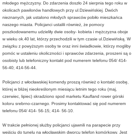
młodego mężczyzny. Do zdarzenia doszło 24 sierpnia tego roku w
okolicach pawilonów handlowych przy ul.Dziewińskiej. Dwóch
nieznanych, jak ustalono młodych sprawców pobiło mieszkańca
naszego miasta. Policjanci ustalili również, że pomocy
poszkodowanemu udzieliły dwie osoby- kobieta i mężczyzna oboje
w wieku ok.40 lat, którzy przechodzili w tym czasie ul.Dziewińską. W
związku z powyższym osoby te oraz inni świadkowie, którzy mogliby
pomóc w ustaleniu okoliczności i sprawców zdarzenia, proszeni są o
osobisty lub telefoniczny kontakt pod numerem telefonu 054/ 414-
56-40; 414-56-44.
Policjanci z włocławskiej komendy proszą również o kontakt osobę,
której w bliżej nieokreślonym miesiącu letnim tego roku (maj,
czerwiec, lipiec) skradziono spod marketu Kaufland rower górski
koloru srebrno-czarnego. Prosimy kontaktować się pod numerem
telefonu 054/ 414- 56-15; 414- 56-10.
W trakcie pełnionej służby policjanci ujawnili na parapecie przy
wejściu do tunelu na włocławskim dworcu telefon komórkowy. Jest