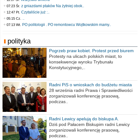
z gniazdami ptaków Na żytniej obok..
07:23 Śr.
Czytaliście już :..
12:47 Pt.
..
05:15 Cz.
PO politologii . PO remontowcu Wojtkowskim mamy..
07:13 Wt.
polityka
Pogrzeb praw kobiet. Protest przed biurem
poselskim PiS
Protesty na ulicach polskich miast, to
konsekwencje wyroku Trybunału
Konstytucyjnego,..
Radni PiS o wnioskach do budżetu miasta
na 2021 rok
28 września radni Prawa i Sprawiedliwości
zorganizowali konferencję prasową,
podczas..
Radni Lewicy apelują do biskupa A.
Wiesława Meringa
Dziś pod Pałacem Biskupim radni Lewicy
zorganizowali konferencję prasową,
podczas..