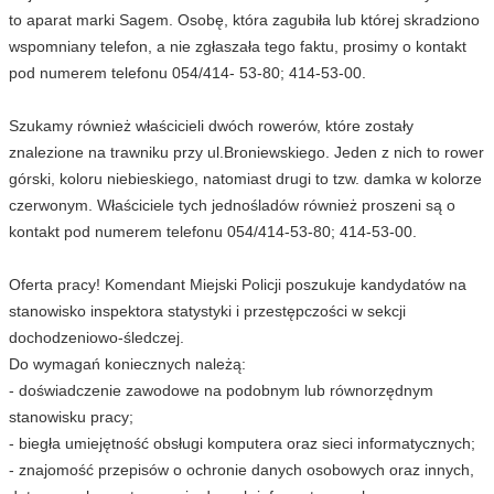
to aparat marki Sagem. Osobę, która zagubiła lub której skradziono
wspomniany telefon, a nie zgłaszała tego faktu, prosimy o kontakt
pod numerem telefonu 054/414- 53-80; 414-53-00.
Szukamy również właścicieli dwóch rowerów, które zostały
znalezione na trawniku przy ul.Broniewskiego. Jeden z nich to rower
górski, koloru niebieskiego, natomiast drugi to tzw. damka w kolorze
czerwonym. Właściciele tych jednośladów również proszeni są o
kontakt pod numerem telefonu 054/414-53-80; 414-53-00.
Oferta pracy! Komendant Miejski Policji poszukuje kandydatów na
stanowisko inspektora statystyki i przestępczości w sekcji
dochodzeniowo-śledczej.
Do wymagań koniecznych należą:
- doświadczenie zawodowe na podobnym lub równorzędnym
stanowisku pracy;
- biegła umiejętność obsługi komputera oraz sieci informatycznych;
- znajomość przepisów o ochronie danych osobowych oraz innych,