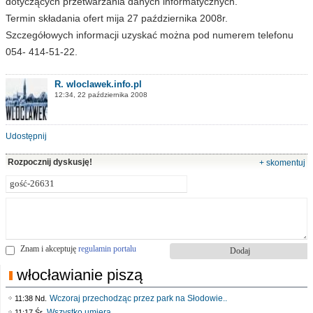
dotyczących przetwarzania danych informatycznych.
Termin składania ofert mija 27 października 2008r.
Szczegółowych informacji uzyskać można pod numerem telefonu
054- 414-51-22.
R. wloclawek.info.pl
12:34, 22 października 2008
Udostępnij
Rozpocznij dyskusję!
+ skomentuj
Znam i akceptuję
regulamin portalu
włocławianie piszą
Wczoraj przechodząc przez park na Słodowie..
11:38 Nd.
Wszystko umiera
11:17 Śr.