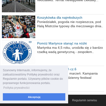
Włocławku. Temat niewątpliwie ciekawy...
Koszykówka dla najmłodszych
Poniedziałek, pogoda nie rozpieszcza, pod
Halą Mistrzów typowy dla meczowego dnia..
Pomóż Martynce stanąć na nóżki
Martynka ma 4,5 roku, urodziła się z bardzo
rzadką wadą genetyczną - zespołem..
Polska moich marzeń cz.6
Szanowny Internauto, informujemy, że
Nadszedł kres moich marzeń. Kampania
zaktualizowaliśmy Politykę prywatności oraz
wyborcza czyli niecodzienny festiwal
Regulamin portalu. Używamy plików cookie do
obietnic,..
poprawnego funkcjonowania portalu.
Polityka prywatności
Akceptuję
© 2007-2026 Włocławski Portal informacyjny
Regulamin serwisu