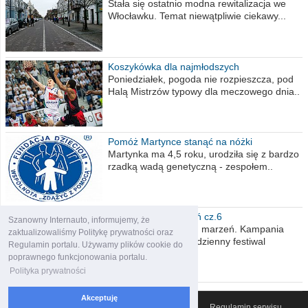
Stała się ostatnio modna rewitalizacja we
Włocławku. Temat niewątpliwie ciekawy...
Koszykówka dla najmłodszych
Poniedziałek, pogoda nie rozpieszcza, pod
Halą Mistrzów typowy dla meczowego dnia..
Pomóż Martynce stanąć na nóżki
Martynka ma 4,5 roku, urodziła się z bardzo
rzadką wadą genetyczną - zespołem..
Polska moich marzeń cz.6
Szanowny Internauto, informujemy, że
Nadszedł kres moich marzeń. Kampania
zaktualizowaliśmy Politykę prywatności oraz
wyborcza czyli niecodzienny festiwal
Regulamin portalu. Używamy plików cookie do
obietnic,..
poprawnego funkcjonowania portalu.
Polityka prywatności
Akceptuję
© 2007-2026 Włocławski Portal informacyjny
Regulamin serwisu