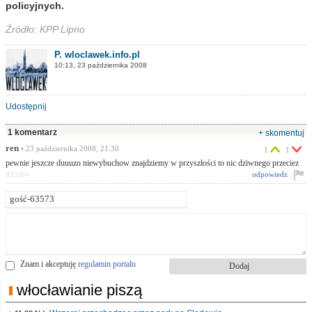
policyjnych.
Źródło: KPP Lipno
P. wloclawek.info.pl
10:13, 23 października 2008
Udostępnij
1 komentarz
+ skomentuj
ren
• 23 października 2008, 21:30
1
1
pewnie jeszcze duuuzo niewybuchow znajdziemy w przyszłości to nic dziwnego przeciez
odpowiedz
ID:3384
Znam i akceptuję
regulamin portalu
włocławianie piszą