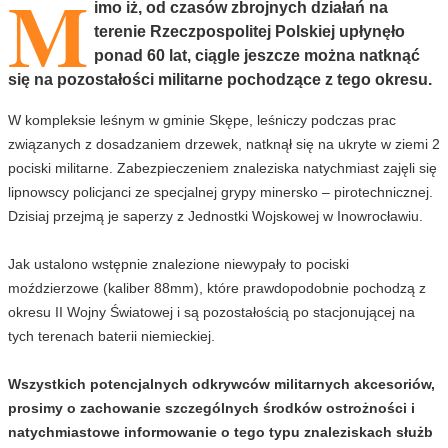
M
imo iż, od czasów zbrojnych działań na
terenie Rzeczpospolitej Polskiej upłynęło
ponad 60 lat, ciągle jeszcze można natknąć
się na pozostałości militarne pochodzące z tego okresu.
W kompleksie leśnym w gminie Skępe, leśniczy podczas prac
związanych z dosadzaniem drzewek, natknął się na ukryte w ziemi 2
pociski militarne. Zabezpieczeniem znaleziska natychmiast zajęli się
lipnowscy policjanci ze specjalnej grypy minersko – pirotechnicznej.
Dzisiaj przejmą je saperzy z Jednostki Wojskowej w Inowrocławiu.
Jak ustalono wstępnie znalezione niewypały to pociski
moździerzowe (kaliber 88mm), które prawdopodobnie pochodzą z
okresu II Wojny Światowej i są pozostałością po stacjonującej na
tych terenach baterii niemieckiej.
Wszystkich potencjalnych odkrywców militarnych akcesoriów,
prosimy o zachowanie szczególnych środków ostrożności i
natychmiastowe informowanie o tego typu znaleziskach służb