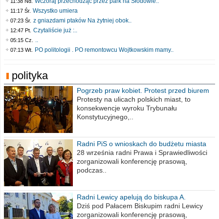
Wczoraj przechodząc przez park na Słodowie..
11:38 Nd.
Wszystko umiera
11:17 Śr.
z gniazdami ptaków Na żytniej obok..
07:23 Śr.
Czytaliście już :..
12:47 Pt.
..
05:15 Cz.
PO politologii . PO remontowcu Wojtkowskim mamy..
07:13 Wt.
polityka
Pogrzeb praw kobiet. Protest przed biurem
poselskim PiS
Protesty na ulicach polskich miast, to
konsekwencje wyroku Trybunału
Konstytucyjnego,..
Radni PiS o wnioskach do budżetu miasta
na 2021 rok
28 września radni Prawa i Sprawiedliwości
zorganizowali konferencję prasową,
podczas..
Radni Lewicy apelują do biskupa A.
Wiesława Meringa
Dziś pod Pałacem Biskupim radni Lewicy
zorganizowali konferencję prasową,