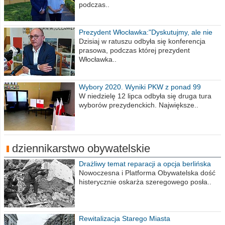
podczas..
Prezydent Włocławka:"Dyskutujmy, ale nie
obrażajmy się”
Dzisiaj w ratuszu odbyła się konferencja
prasowa, podczas której prezydent
Włocławka..
Wybory 2020. Wyniki PKW z ponad 99
procent obwodów
W niedzielę 12 lipca odbyła się druga tura
wyborów prezydenckich. Największe..
dziennikarstwo obywatelskie
Drażliwy temat reparacji a opcja berlińska
Nowoczesna i Platforma Obywatelska dość
histerycznie oskarża szeregowego posła..
Rewitalizacja Starego Miasta