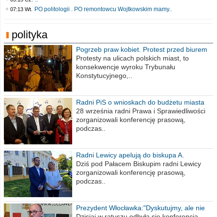
PO politologii . PO remontowcu Wojtkowskim mamy..
07:13 Wt.
polityka
Pogrzeb praw kobiet. Protest przed biurem
poselskim PiS
Protesty na ulicach polskich miast, to
konsekwencje wyroku Trybunału
Konstytucyjnego,..
Radni PiS o wnioskach do budżetu miasta
na 2021 rok
28 września radni Prawa i Sprawiedliwości
zorganizowali konferencję prasową,
podczas..
Radni Lewicy apelują do biskupa A.
Wiesława Meringa
Dziś pod Pałacem Biskupim radni Lewicy
zorganizowali konferencję prasową,
podczas..
Prezydent Włocławka:"Dyskutujmy, ale nie
obrażajmy się”
Dzisiaj w ratuszu odbyła się konferencja