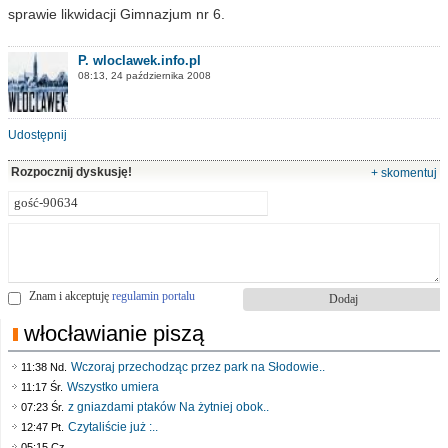
sprawie likwidacji Gimnazjum nr 6.
P. wloclawek.info.pl
08:13, 24 października 2008
Udostępnij
Rozpocznij dyskusję!
+ skomentuj
Znam i akceptuję
regulamin portalu
włocławianie piszą
Wczoraj przechodząc przez park na Słodowie..
11:38 Nd.
Wszystko umiera
11:17 Śr.
z gniazdami ptaków Na żytniej obok..
07:23 Śr.
Czytaliście już :..
12:47 Pt.
..
05:15 Cz.