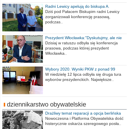
Radni Lewicy apelują do biskupa A.
Wiesława Meringa
Dziś pod Pałacem Biskupim radni Lewicy
zorganizowali konferencję prasową,
podczas..
Prezydent Włocławka:"Dyskutujmy, ale nie
obrażajmy się”
Dzisiaj w ratuszu odbyła się konferencja
prasowa, podczas której prezydent
Włocławka..
Wybory 2020. Wyniki PKW z ponad 99
procent obwodów
W niedzielę 12 lipca odbyła się druga tura
wyborów prezydenckich. Największe..
dziennikarstwo obywatelskie
Drażliwy temat reparacji a opcja berlińska
Nowoczesna i Platforma Obywatelska dość
histerycznie oskarża szeregowego posła..