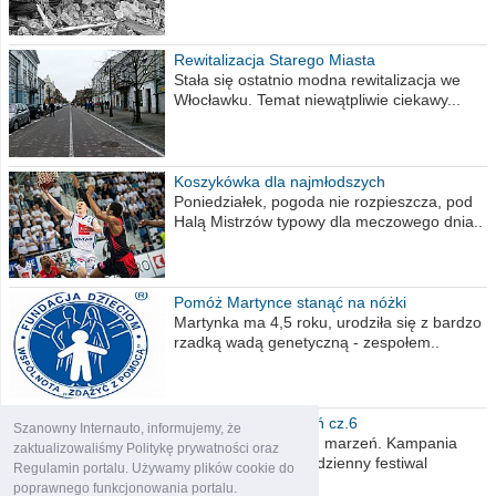
Rewitalizacja Starego Miasta
Stała się ostatnio modna rewitalizacja we
Włocławku. Temat niewątpliwie ciekawy...
Koszykówka dla najmłodszych
Poniedziałek, pogoda nie rozpieszcza, pod
Halą Mistrzów typowy dla meczowego dnia..
Pomóż Martynce stanąć na nóżki
Martynka ma 4,5 roku, urodziła się z bardzo
rzadką wadą genetyczną - zespołem..
Polska moich marzeń cz.6
Szanowny Internauto, informujemy, że
Nadszedł kres moich marzeń. Kampania
zaktualizowaliśmy Politykę prywatności oraz
wyborcza czyli niecodzienny festiwal
Regulamin portalu. Używamy plików cookie do
obietnic,..
poprawnego funkcjonowania portalu.