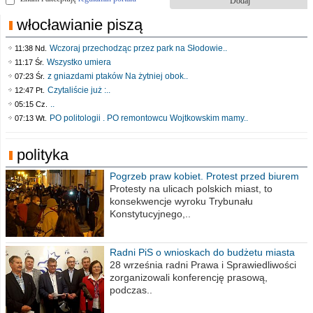
włocławianie piszą
Wczoraj przechodząc przez park na Słodowie..
11:38 Nd.
Wszystko umiera
11:17 Śr.
z gniazdami ptaków Na żytniej obok..
07:23 Śr.
Czytaliście już :..
12:47 Pt.
..
05:15 Cz.
PO politologii . PO remontowcu Wojtkowskim mamy..
07:13 Wt.
polityka
Pogrzeb praw kobiet. Protest przed biurem
poselskim PiS
Protesty na ulicach polskich miast, to
konsekwencje wyroku Trybunału
Konstytucyjnego,..
Radni PiS o wnioskach do budżetu miasta
na 2021 rok
28 września radni Prawa i Sprawiedliwości
zorganizowali konferencję prasową,
podczas..