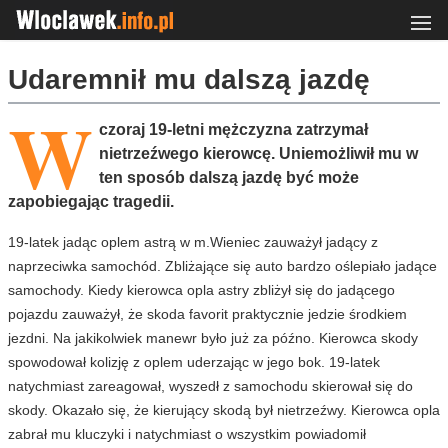
Udaremnił mu dalszą jazdę
W
czoraj 19-letni mężczyzna zatrzymał
nietrzeźwego kierowcę. Uniemożliwił mu w
ten sposób dalszą jazdę być może
zapobiegając tragedii.
19-latek jadąc oplem astrą w m.Wieniec zauważył jadący z
naprzeciwka samochód. Zbliżające się auto bardzo oślepiało jadące
samochody. Kiedy kierowca opla astry zbliżył się do jadącego
pojazdu zauważył, że skoda favorit praktycznie jedzie środkiem
jezdni. Na jakikolwiek manewr było już za późno. Kierowca skody
spowodował kolizję z oplem uderzając w jego bok. 19-latek
natychmiast zareagował, wyszedł z samochodu skierował się do
skody. Okazało się, że kierujący skodą był nietrzeźwy. Kierowca opla
zabrał mu kluczyki i natychmiast o wszystkim powiadomił