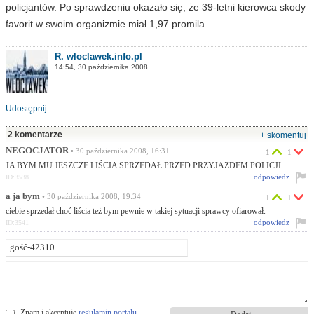
policjantów. Po sprawdzeniu okazało się, że 39-letni kierowca skody
favorit w swoim organizmie miał 1,97 promila.
R. wloclawek.info.pl
14:54, 30 października 2008
Udostępnij
2 komentarze
+ skomentuj
NEGOCJATOR
• 30 października 2008, 16:31
1
1
JA BYM MU JESZCZE LIŚCIA SPRZEDAŁ PRZED PRZYJAZDEM POLICJI
odpowiedz
ID:3538
a ja bym
• 30 października 2008, 19:34
1
1
ciebie sprzedał choć liścia też bym pewnie w takiej sytuacji sprawcy ofiarował.
odpowiedz
ID:3541
Znam i akceptuję
regulamin portalu