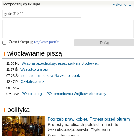
Rozpocznij dyskusję!
+ skomentuj
Znam i akceptuję
regulamin portalu
włocławianie piszą
Wczoraj przechodząc przez park na Słodowie..
11:38 Nd.
Wszystko umiera
11:17 Śr.
z gniazdami ptaków Na żytniej obok..
07:23 Śr.
Czytaliście już :..
12:47 Pt.
..
05:15 Cz.
PO politologii . PO remontowcu Wojtkowskim mamy..
07:13 Wt.
polityka
Pogrzeb praw kobiet. Protest przed biurem
poselskim PiS
Protesty na ulicach polskich miast, to
konsekwencje wyroku Trybunału
Konstytucyjnego,..