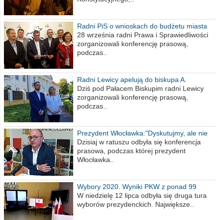
Radni PiS o wnioskach do budżetu miasta
na 2021 rok
28 września radni Prawa i Sprawiedliwości
zorganizowali konferencję prasową,
podczas..
Radni Lewicy apelują do biskupa A.
Wiesława Meringa
Dziś pod Pałacem Biskupim radni Lewicy
zorganizowali konferencję prasową,
podczas..
Prezydent Włocławka:"Dyskutujmy, ale nie
obrażajmy się”
Dzisiaj w ratuszu odbyła się konferencja
prasowa, podczas której prezydent
Włocławka..
Wybory 2020. Wyniki PKW z ponad 99
procent obwodów
W niedzielę 12 lipca odbyła się druga tura
wyborów prezydenckich. Największe..