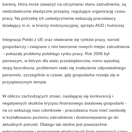
barierą, która może zaważyć na utrzymaniu stanu zatrudnienia, są
niedostatecznie elastyczne przepisy, regulujące organizację czasu
pracy. Na potrzebę ich uelastycznienia wskazują pracodawcy
działający m.in. w branży motoryzacyjnej, sprzętu AGD i hutniczej.
Integracja Polski z UE oraz otwieranie się rynków pracy, wzrost
gospodarczy i związane z nim tworzenie nowych miejsc zatrudnienia
– pokazały problemy polskiego rynku pracy. Rok 2006 był
pierwszym, w którym dla wielu przedsiębiorców, mimo wysokiej
stopy bezrobocia, problemem stało się znalezienie odpowiedniego
personelu, szczególnie w czasie, gdy gospodarka rozwija się w
przyspieszonym tempie.
W obliczu zachodzących zmian, nasilającej się konkurencji i
negatywnych skutków kryzysu finansowego światowej gospodarki -
na co wskazują nasi członkowie - pracodawca musi mieć swobodę
w kształtowaniu poziomu zatrudnienia i dostosowywania go do
aktualnych potrzeb. Dlatego tak istotne jest powszechne
wykorzystywanie i promowanie elastycznych form organizacji czasu