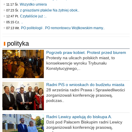
Wszystko umiera
11:17 Śr.
z gniazdami ptaków Na żytniej obok..
07:23 Śr.
Czytaliście już :..
12:47 Pt.
..
05:15 Cz.
PO politologii . PO remontowcu Wojtkowskim mamy..
07:13 Wt.
polityka
Pogrzeb praw kobiet. Protest przed biurem
poselskim PiS
Protesty na ulicach polskich miast, to
konsekwencje wyroku Trybunału
Konstytucyjnego,..
Radni PiS o wnioskach do budżetu miasta
na 2021 rok
28 września radni Prawa i Sprawiedliwości
zorganizowali konferencję prasową,
podczas..
Radni Lewicy apelują do biskupa A.
Wiesława Meringa
Dziś pod Pałacem Biskupim radni Lewicy
zorganizowali konferencję prasową,