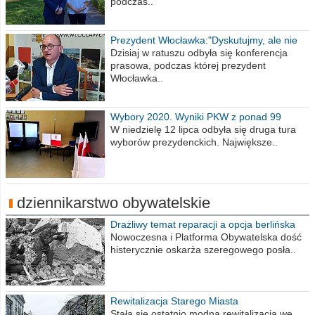
podczas..
Prezydent Włocławka:"Dyskutujmy, ale nie
obrażajmy się”
Dzisiaj w ratuszu odbyła się konferencja
prasowa, podczas której prezydent
Włocławka..
Wybory 2020. Wyniki PKW z ponad 99
procent obwodów
W niedzielę 12 lipca odbyła się druga tura
wyborów prezydenckich. Największe..
dziennikarstwo obywatelskie
Drażliwy temat reparacji a opcja berlińska
Nowoczesna i Platforma Obywatelska dość
histerycznie oskarża szeregowego posła..
Rewitalizacja Starego Miasta
Stała się ostatnio modna rewitalizacja we