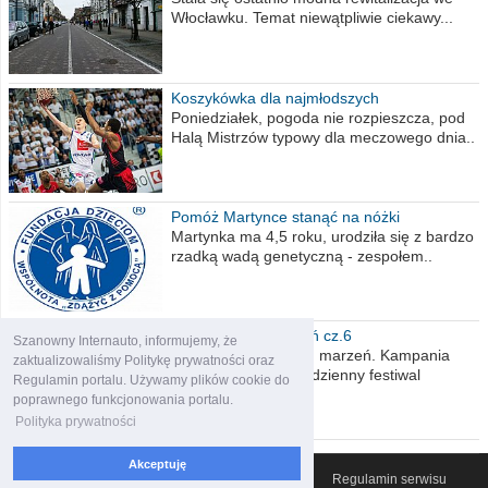
Włocławku. Temat niewątpliwie ciekawy...
Koszykówka dla najmłodszych
Poniedziałek, pogoda nie rozpieszcza, pod
Halą Mistrzów typowy dla meczowego dnia..
Pomóż Martynce stanąć na nóżki
Martynka ma 4,5 roku, urodziła się z bardzo
rzadką wadą genetyczną - zespołem..
Polska moich marzeń cz.6
Szanowny Internauto, informujemy, że
Nadszedł kres moich marzeń. Kampania
zaktualizowaliśmy Politykę prywatności oraz
wyborcza czyli niecodzienny festiwal
Regulamin portalu. Używamy plików cookie do
obietnic,..
poprawnego funkcjonowania portalu.
Polityka prywatności
Akceptuję
© 2007-2026 Włocławski Portal informacyjny
Regulamin serwisu