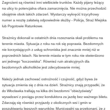
Zagrożeni są również inni wielbiciele trunków. Każdy pijany leżący
na ulicy to potencjalna ofiara zamarznięcia. Nie można przechodzić
obojętnie obok takich zdarzeń. Wystarczy wykręcić trzycyfrowy
numer a resztę załatwią odpowiednie służby - Policja, Straż Miejska
lub Pogotowie Ratunkowe.
Strażnicy dokonali w ostatnich dnia rozeznania skali problemu na
terenie miasta. Sytuacja z roku na rok się poprawia. Bezdomnych
nie korzystających z usług schroniska jest znacznie mniej niż w
poprzednich latach. Na terenie miasta w tym roku nie stwierdzono
ani jednego "koczowiska". Również ruin atrakcyjnych dla
bezdomnych alkoholików jest zdecydowanie mniej.
Należy jednak zachować ostrożność i czujność, gdyż bywa że
sytuacja zmienia się z dnia na dzień. Strażnicy znają przypadki, że
do Włocławka trafiają na kilka dni bezdomni "obieżyświaty"
wysadzani z pociągu przez konduktora za jazdę bez ważnego biletu.
Zdarzają się również przyjazdy z okolicznych wsi i gmin w
poszukiwaniu lepszych warunków. Municypalni są przekonani, że z