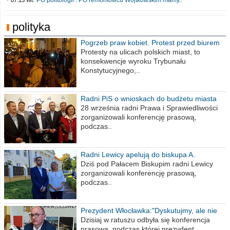
polityka
Pogrzeb praw kobiet. Protest przed biurem
poselskim PiS
Protesty na ulicach polskich miast, to
konsekwencje wyroku Trybunału
Konstytucyjnego,..
Radni PiS o wnioskach do budżetu miasta
na 2021 rok
28 września radni Prawa i Sprawiedliwości
zorganizowali konferencję prasową,
podczas..
Radni Lewicy apelują do biskupa A.
Wiesława Meringa
Dziś pod Pałacem Biskupim radni Lewicy
zorganizowali konferencję prasową,
podczas..
Prezydent Włocławka:"Dyskutujmy, ale nie
obrażajmy się”
Dzisiaj w ratuszu odbyła się konferencja
prasowa, podczas której prezydent