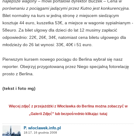
najlepsze wagony
– mówi portalowi dyrektor Buczek
– Cena w
porównaniu z pociągami jadącymi przez Kutno jest konkurencyjna.
Bilet normalny na kurs w jedną stronę z miejscem siedzącym
kosztuje 44 euro, kuszetka 53€, a miejsce w wagonie sypialnianym -
58euro. Za bilet ulgowy dla dzieci do lat 12 musimy zapłacić
odpowiednio: 22€, 26€, 34€, natomiast cena biletu ulgowego dla
młodzieży do 26 lat wynosi: 33€, 40€ i 51 euro.
Pierwszym kursem nowego pociągu do Berlina wybrał się nasz
reporter. Obejrzyj przygotowaną przez Niego specjalną fotorelację
prosto z Berlina.
(tekst i foto mg)
Więcej zdjęć z przejażdżki z Włocławka do Berlina można zobaczyć w
„Galerii Zdjęć” lub bezpośrednio klikając tutaj
P. wloclawek.info.pl
18:17, 16 grudnia 2008