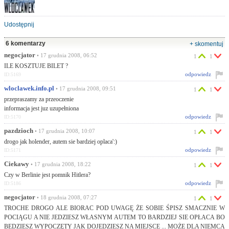
Udostępnij
6 komentarzy
+ skomentuj
negocjator
• 17 grudnia 2008, 06:52
1
1
ILE KOSZTUJE BILET ?
odpowiedz
ID:5169
wloclawek.info.pl
• 17 grudnia 2008, 09:51
1
1
przepraszamy za przeoczenie
informacja jest juz uzupełniona
odpowiedz
ID:5170
pazdzioch
• 17 grudnia 2008, 10:07
1
1
drogo jak holender, autem sie bardziej oplaca':)
odpowiedz
ID:5171
Ciekawy
• 17 grudnia 2008, 18:22
1
1
Czy w Berlinie jest pomnik Hitlera?
odpowiedz
ID:5186
negocjator
• 18 grudnia 2008, 07:27
1
1
TROCHE DROGO ALE BIORAC POD UWAGĘ ŻE SOBIE ŚPISZ SMACZNIE W
POCIĄGU A NIE JEDZIESZ WŁASNYM AUTEM TO BARDZIEJ SIE OPŁACA BO
BEDZIESZ WYPOCZĘTY JAK DOJEDZIESZ NA MIEJSCE ... MOŻE DLA NIEMCA