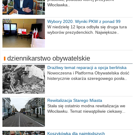
Włocławka..
Wybory 2020. Wyniki PKW z ponad 99
procent obwodów
W niedzielę 12 lipca odbyła się druga tura
wyborów prezydenckich. Największe..
dziennikarstwo obywatelskie
Drażliwy temat reparacji a opcja berlińska
Nowoczesna i Platforma Obywatelska dość
histerycznie oskarża szeregowego posła..
Rewitalizacja Starego Miasta
Stała się ostatnio modna rewitalizacja we
Włocławku. Temat niewątpliwie ciekawy...
Koszykówka dla najmłodszych