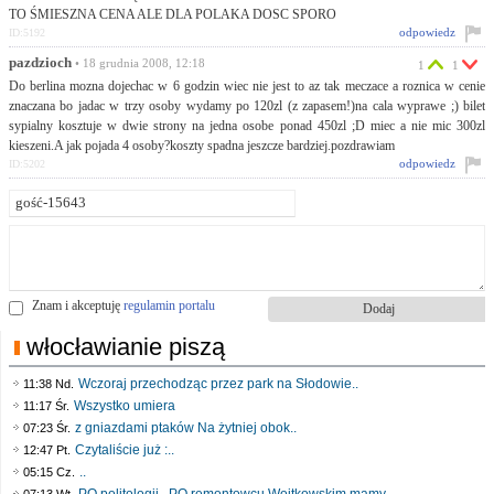
TO ŚMIESZNA CENA ALE DLA POLAKA DOSC SPORO
odpowiedz
ID:5192
pazdzioch
• 18 grudnia 2008, 12:18
1
1
Do berlina mozna dojechac w 6 godzin wiec nie jest to az tak meczace a roznica w cenie
znaczana bo jadac w trzy osoby wydamy po 120zl (z zapasem!)na cala wyprawe ;) bilet
sypialny kosztuje w dwie strony na jedna osobe ponad 450zl ;D miec a nie mic 300zl
kieszeni.A jak pojada 4 osoby?koszty spadna jeszcze bardziej.pozdrawiam
odpowiedz
ID:5202
Znam i akceptuję
regulamin portalu
włocławianie piszą
Wczoraj przechodząc przez park na Słodowie..
11:38 Nd.
Wszystko umiera
11:17 Śr.
z gniazdami ptaków Na żytniej obok..
07:23 Śr.
Czytaliście już :..
12:47 Pt.
..
05:15 Cz.
PO politologii . PO remontowcu Wojtkowskim mamy..
07:13 Wt.