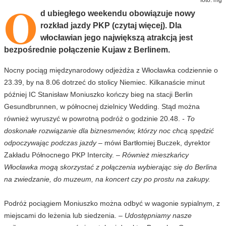
O
d ubiegłego weekendu obowiązuje nowy
rozkład jazdy PKP (czytaj więcej). Dla
włocławian jego największą atrakcją jest
bezpośrednie połączenie Kujaw z Berlinem.
Nocny pociąg międzynarodowy odjeżdża z Włocławka codziennie o
23.39, by na 8.06 dotrzeć do stolicy Niemiec. Kilkanaście minut
później IC Stanisław Moniuszko kończy bieg na stacji Berlin
Gesundbrunnen, w północnej dzielnicy Wedding. Stąd można
również wyruszyć w powrotną podróż o godzinie 20.48.
- To
doskonałe rozwiązanie dla biznesmenów, którzy noc chcą spędzić
odpoczywając podczas jazdy
– mówi Bartłomiej Buczek, dyrektor
Zakładu Północnego PKP Intercity.
– Również mieszkańcy
Włocławka mogą skorzystać z połączenia wybierając się do Berlina
na zwiedzanie, do muzeum, na koncert czy po prostu na zakupy.
Podróż pociągiem Moniuszko można odbyć w wagonie sypialnym, z
miejscami do leżenia lub siedzenia.
– Udostępniamy nasze