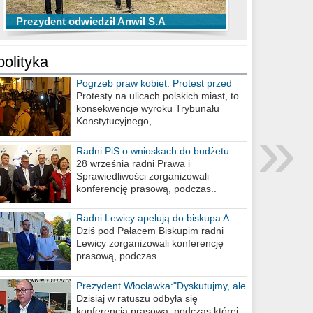
TOP 10 przechwytów Anwilu Włocławek
TOP 5 rzutów Anwilu Włocławek w BCL
Prezydent odwiedził Anwil S.A
w EBL w sezonie 2019/2020
w sezonie 2019/2020
polityka
Pogrzeb praw kobiet. Protest przed
biurem poselskim PiS
Protesty na ulicach polskich miast, to
konsekwencje wyroku Trybunału
»
Konstytucyjnego,..
Radni PiS o wnioskach do budżetu
miasta na 2021 rok
28 września radni Prawa i
Sprawiedliwości zorganizowali
konferencję prasową, podczas..
Radni Lewicy apelują do biskupa A.
Wiesława Meringa
Dziś pod Pałacem Biskupim radni
Lewicy zorganizowali konferencję
prasową, podczas..
Prezydent Włocławka:"Dyskutujmy, ale
nie obrażajmy się”
Dzisiaj w ratuszu odbyła się
konferencja prasowa, podczas której