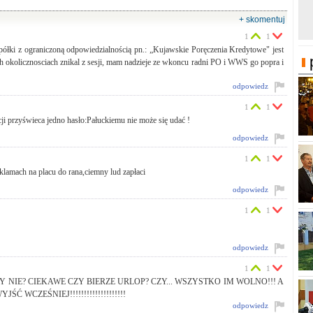
+ skomentuj
1
1
spółki z ograniczoną odpowiedzialnością pn.: „Kujawskie Poręczenia Kredytowe" jest
okolicznosciach znikal z sesji, mam nadzieje ze wkoncu radni PO i WWS go popra i
odpowiedz
1
1
cji przyświeca jedno hasło:Pałuckiemu nie może się udać !
odpowiedz
1
1
eklamach na placu do rana,ciemny lud zapłaci
odpowiedz
1
1
odpowiedz
1
1
 NIE? CIEKAWE CZY BIERZE URLOP? CZY... WSZYSTKO IM WOLNO!!! A
WCZEŚNIEJ!!!!!!!!!!!!!!!!!!!!
odpowiedz