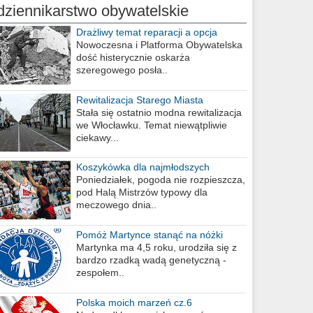
dziennikarstwo obywatelskie
Drażliwy temat reparacji a opcja
berlińska
Nowoczesna i Platforma Obywatelska
dość histerycznie oskarża
szeregowego posła..
Rewitalizacja Starego Miasta
Stała się ostatnio modna rewitalizacja
we Włocławku. Temat niewątpliwie
ciekawy...
Koszykówka dla najmłodszych
Poniedziałek, pogoda nie rozpieszcza,
pod Halą Mistrzów typowy dla
meczowego dnia..
Pomóż Martynce stanąć na nóżki
Martynka ma 4,5 roku, urodziła się z
bardzo rzadką wadą genetyczną -
zespołem..
Polska moich marzeń cz.6