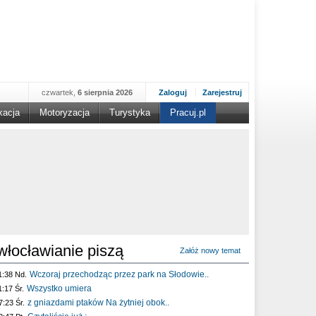
czwartek,
6 sierpnia 2026
Zaloguj
Zarejestruj
kacja
Motoryzacja
Turystyka
Pracuj.pl
włocławianie piszą
Załóż nowy temat
Wczoraj przechodząc przez park na Słodowie..
1:38 Nd.
Wszystko umiera
1:17 Śr.
z gniazdami ptaków Na żytniej obok..
7:23 Śr.