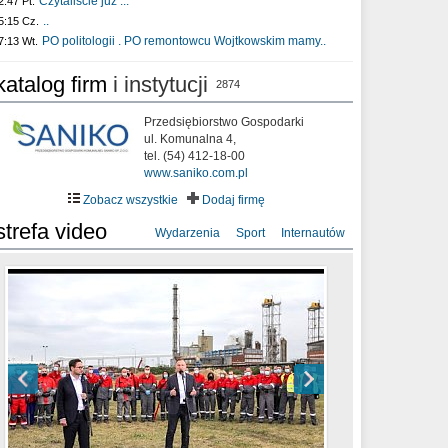
Czytaliście już :..
2:47 Pt.
..
5:15 Cz.
PO politologii . PO remontowcu Wojtkowskim mamy..
7:13 Wt.
katalog firm
i instytucji
2874
Przedsiębiorstwo Gospodarki
ul. Komunalna 4,
tel. (54) 412-18-00
www.saniko.com.pl
Zobacz wszystkie
Dodaj firmę
strefa video
Wydarzenia
Sport
Internautów
sixf33t .Last Year DRONE FOOTAGE
XXIII Sesja Rady Miasta Włocławek VIII
Ni To Ponk - W oczach mamy strach
Włocławek
kadencji w dniu 09.06.2020 r.