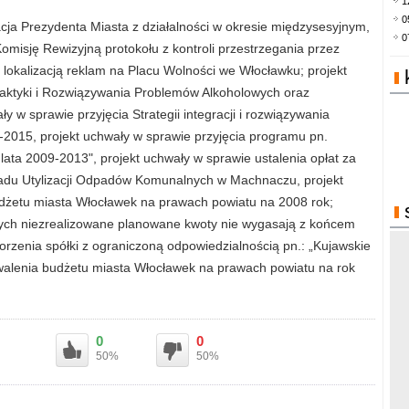
1
0
cja Prezydenta Miasta z działalności w okresie międzysesyjnym,
0
Komisję Rewizyjną protokołu z kontroli przestrzegania przez
lokalizacją reklam na Placu Wolności we Włocławku; projekt
laktyki i Rozwiązywania Problemów Alkoholowych oraz
y w sprawie przyjęcia Strategii integracji i rozwiązywania
2015, projekt uchwały w sprawie przyjęcia programu pn.
ata 2009-2013", projekt uchwały w sprawie ustalenia opłat za
adu Utylizacji Odpadów Komunalnych w Machnaczu, projekt
dżetu miasta Włocławek na prawach powiatu na 2008 rok;
rych niezrealizowane planowane kwoty nie wygasają z końcem
rzenia spółki z ograniczoną odpowiedzialnością pn.: „Kujawskie
walenia budżetu miasta Włocławek na prawach powiatu na rok
0
0
50%
50%