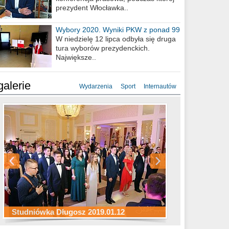
prezydent Włocławka..
Wybory 2020. Wyniki PKW z ponad 99
procent obwodów
W niedzielę 12 lipca odbyła się druga
tura wyborów prezydenckich.
Największe..
galerie
Wydarzenia
Sport
Internautów
Studniówka ZS Ekonomicznych
Studniówka Kopernik 2019.01.11
Studniówka LMK 2019.01.05
2019.01.05
Studniówka Długosz 2019.01.12
ZS Budowlanych 2019.01.12
Studniówka LZK 2019.01.11