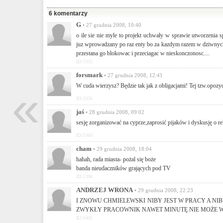
6 komentarzy
G
• 27 grudnia 2008, 10:40
o ile sie nie myle to projekt uchwały w sprawie utworzenia 
juz wprowadzany po raz enty bo za kazdym razem w dziwnych 
przestana go blokowac i przeciagac w nieskonczonosc....
ID:5355
forsmark
• 27 grudnia 2008, 12:41
«
W cuda wierzysz? Będzie tak jak z obligacjami! Tej tzw.opozy
ID:5356
jaś
• 28 grudnia 2008, 09:02
sesję zorganizować na cyprze,zaprosić pijaków i dyskusję o r
ID:5360
cham
• 29 grudnia 2008, 18:04
hahah, rada miasta- pożal się boże
banda nieudaczników grających pod TV
ID:5396
ANDRZEJ WRONA
• 29 grudnia 2008, 22:23
I ZNOWU CHMIELEWSKI NIBY JEST W PRACY A NIBY
ZWYKŁY PRACOWNIK NAWET MINUTĘ NIE MOŻE WYJŚĆ 
ID:5401