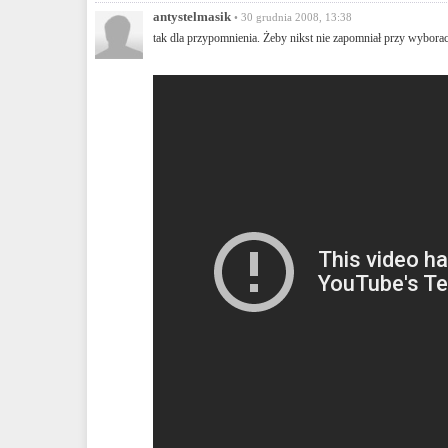
antystelmasik
• 30 grudnia 2008, 13:38
tak dla przypomnienia. Żeby nikst nie zapomniał przy wybora