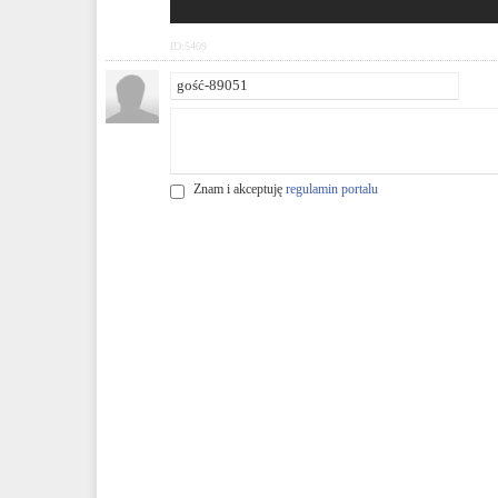
ID:5409
Znam i akceptuję
regulamin portalu