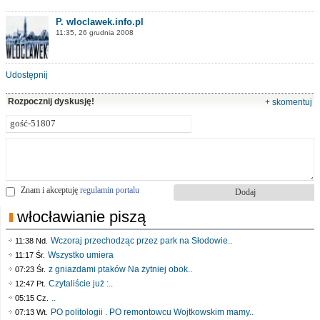
P. wloclawek.info.pl
11:35, 26 grudnia 2008
Udostępnij
Rozpocznij dyskusję!
+ skomentuj
Znam i akceptuję
regulamin portalu
włocławianie piszą
Wczoraj przechodząc przez park na Słodowie..
11:38 Nd.
Wszystko umiera
11:17 Śr.
z gniazdami ptaków Na żytniej obok..
07:23 Śr.
Czytaliście już :..
12:47 Pt.
..
05:15 Cz.
PO politologii . PO remontowcu Wojtkowskim mamy..
07:13 Wt.