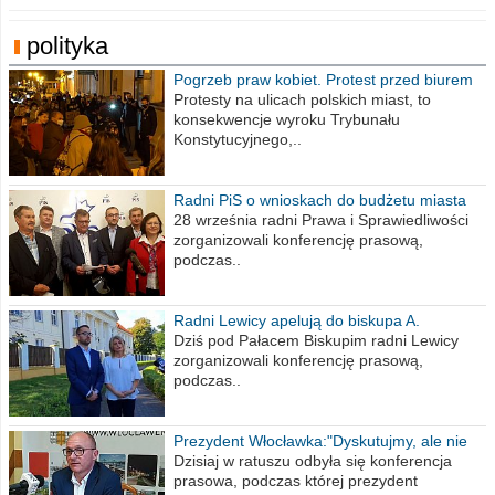
polityka
Pogrzeb praw kobiet. Protest przed biurem
poselskim PiS
Protesty na ulicach polskich miast, to
konsekwencje wyroku Trybunału
Konstytucyjnego,..
Radni PiS o wnioskach do budżetu miasta
na 2021 rok
28 września radni Prawa i Sprawiedliwości
zorganizowali konferencję prasową,
podczas..
Radni Lewicy apelują do biskupa A.
Wiesława Meringa
Dziś pod Pałacem Biskupim radni Lewicy
zorganizowali konferencję prasową,
podczas..
Prezydent Włocławka:"Dyskutujmy, ale nie
obrażajmy się”
Dzisiaj w ratuszu odbyła się konferencja
prasowa, podczas której prezydent