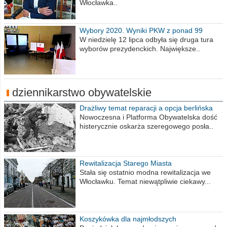
Włocławka..
Wybory 2020. Wyniki PKW z ponad 99
procent obwodów
W niedzielę 12 lipca odbyła się druga tura
wyborów prezydenckich. Największe..
dziennikarstwo obywatelskie
Drażliwy temat reparacji a opcja berlińska
Nowoczesna i Platforma Obywatelska dość
histerycznie oskarża szeregowego posła..
Rewitalizacja Starego Miasta
Stała się ostatnio modna rewitalizacja we
Włocławku. Temat niewątpliwie ciekawy...
Koszykówka dla najmłodszych