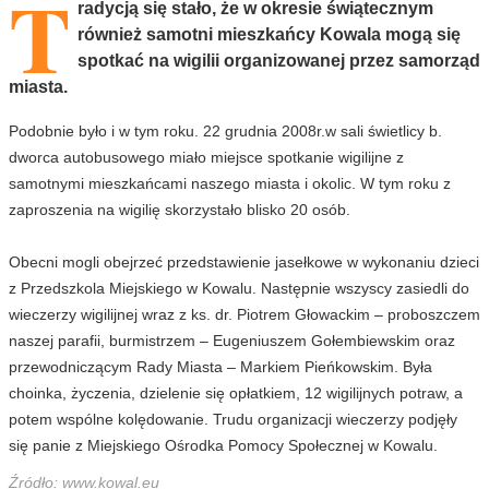
T
radycją się stało, że w okresie świątecznym
również samotni mieszkańcy Kowala mogą się
spotkać na wigilii organizowanej przez samorząd
miasta.
Podobnie było i w tym roku. 22 grudnia 2008r.w sali świetlicy b.
dworca autobusowego miało miejsce spotkanie wigilijne z
samotnymi mieszkańcami naszego miasta i okolic. W tym roku z
zaproszenia na wigilię skorzystało blisko 20 osób.
Obecni mogli obejrzeć przedstawienie jasełkowe w wykonaniu dzieci
z Przedszkola Miejskiego w Kowalu. Następnie wszyscy zasiedli do
wieczerzy wigilijnej wraz z ks. dr. Piotrem Głowackim – proboszczem
naszej parafii, burmistrzem – Eugeniuszem Gołembiewskim oraz
przewodniczącym Rady Miasta – Markiem Pieńkowskim. Była
choinka, życzenia, dzielenie się opłatkiem, 12 wigilijnych potraw, a
potem wspólne kolędowanie. Trudu organizacji wieczerzy podjęły
się panie z Miejskiego Ośrodka Pomocy Społecznej w Kowalu.
Źródło: www.kowal.eu