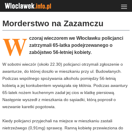
Morderstwo na Zazamczu
W
czoraj wieczorem we Włocławku policjanci
zatrzymali 65-latka podejrzewanego o
zabójstwo 56-letniej kobiety.
W sobotni wieczór (około 22.30) policjanci otrzymali zgłoszenie o
awanturze, do której doszło w mieszkaniu przy ul. Budowlanych.
Podczas wspólnego spożywania alkoholu pomiędzy 56-letnią
kobietą a jej konkubentem wywiązała się kłótnia. Podczas awantury
65-latek nożem kuchennym zadał jej cios w klatkę piersiową.
Następnie wyszedł z mieszkania do sąsiadki, którą poprosił o
wezwanie karetki pogotowia.
Kiedy policjanci przyjechali na miejsce w mieszkaniu zastali
nietrzeźwego (0,91mg) sprawcę. Ranną kobietę przewieziona do