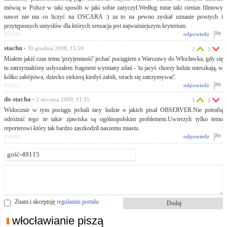
mówią w Polsce w taki sposób w jaki sobie zażyczył.Według mnie taki cienias filmowy
nawet nie ma co liczyć na OSCARA :) za to na pewno zyskał uznanie prostych i
przytępionych umysłów dla których sensacja jest najważniejszym kryterium.
odpowiedz
ID:5383
stachu
• 30 grudnia 2008, 15:59
1
1
Miałem jakiś czas temu 'przyjemność' jechać pociągiem z Warszawy do Włocławka, gdy się
tu zatrzymaliśmy usłyszałem fragment wymiany zdań - 'tu jacyś chorzy ludzie mieszkają, w
kółko zabójstwa, dziecko siekierą kiedyś zabili, strach się zatrzymywać'.
odpowiedz
ID:5412
do stacha
• 2 stycznia 2009, 11:35
1
1
Widocznie w tym pociągu jechali tacy ludzie o jakich pisał OBSERVER.Nie potrafią
odróżnić tego że takie zjawiska są ogólnopolskim problemem.Uwierzyli tylko temu
reporterowi który tak bardzo zaszkodził naszemu miastu.
odpowiedz
ID:5482
Znam i akceptuję
regulamin portalu
włocławianie piszą