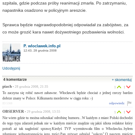
szpitala, gdzie podczas próby reanimacji zmarła. Po zatrzymaniu,
napastnika osadzono w policyjnym areszcie.
Sprawca będzie najprawdopodobniej odpowiadał za zabójstwo, za
co może grozić kara nawet dożywotniego pozbawienia wolności.
P. wloclawek.info.pl
12:43, 28 grudnia 2008
Udostępnij
4 komentarze
+ skomentuj
piach
• 28 grudnia 2008, 21:35
1
1
To zaczyna się robić nawet zabawne. Włocławek będzie chociaż z jednej rzeczy bardzo
dobrze znany w Polsce. Kilkunastu morderstw w ciągu roku :-)
odpowiedz
ID:5368
OBSERVER
• 29 grudnia 2008, 13:55
1
1
Nie wiem gdzie tu można odszukać odrobinę humoru...W każdym z miast Polski dochodzi
do tego typu zdarzeń jednak nie w każdym mieście znajdzie się jakiś idiota redaktor który
potrafi aż tak nagłośnić sprawę.Kiedyś TVP wyemitowała film o Włocławku..byłem
zdumiony jednostronnością jego treści.Pan reżyser odniósł "sukces".O naszym mieście