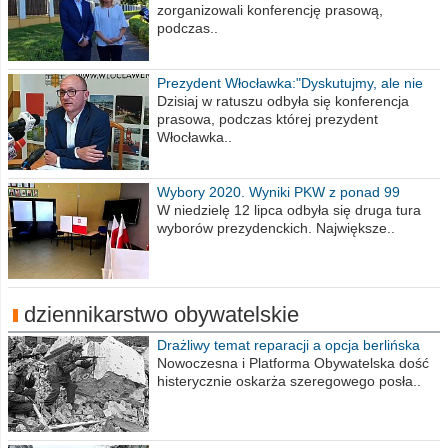
zorganizowali konferencję prasową,
podczas..
Prezydent Włocławka:"Dyskutujmy, ale nie
obrażajmy się”
Dzisiaj w ratuszu odbyła się konferencja
prasowa, podczas której prezydent
Włocławka..
Wybory 2020. Wyniki PKW z ponad 99
procent obwodów
W niedzielę 12 lipca odbyła się druga tura
wyborów prezydenckich. Największe..
dziennikarstwo obywatelskie
Drażliwy temat reparacji a opcja berlińska
Nowoczesna i Platforma Obywatelska dość
histerycznie oskarża szeregowego posła..