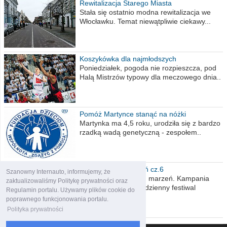
Rewitalizacja Starego Miasta
Stała się ostatnio modna rewitalizacja we
Włocławku. Temat niewątpliwie ciekawy...
Koszykówka dla najmłodszych
Poniedziałek, pogoda nie rozpieszcza, pod
Halą Mistrzów typowy dla meczowego dnia..
Pomóż Martynce stanąć na nóżki
Martynka ma 4,5 roku, urodziła się z bardzo
rzadką wadą genetyczną - zespołem..
Polska moich marzeń cz.6
Szanowny Internauto, informujemy, że
Nadszedł kres moich marzeń. Kampania
zaktualizowaliśmy Politykę prywatności oraz
wyborcza czyli niecodzienny festiwal
Regulamin portalu. Używamy plików cookie do
obietnic,..
poprawnego funkcjonowania portalu.
Polityka prywatności