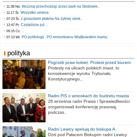
Wczoraj przechodząc przez park na Słodowie..
11:38 Nd.
Wszystko umiera
11:17 Śr.
z gniazdami ptaków Na żytniej obok..
07:23 Śr.
Czytaliście już :..
12:47 Pt.
..
05:15 Cz.
PO politologii . PO remontowcu Wojtkowskim mamy..
07:13 Wt.
polityka
Pogrzeb praw kobiet. Protest przed biurem
poselskim PiS
Protesty na ulicach polskich miast, to
konsekwencje wyroku Trybunału
Konstytucyjnego,..
Radni PiS o wnioskach do budżetu miasta
na 2021 rok
28 września radni Prawa i Sprawiedliwości
zorganizowali konferencję prasową,
podczas..
Radni Lewicy apelują do biskupa A.
Wiesława Meringa
Dziś pod Pałacem Biskupim radni Lewicy