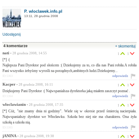
P. wloclawek.info.pl
13:11, 28 grudnia 2008
Udostępnij
4 komentarze
+ skomentuj
nati
• 28 grudnia 2008, 14:55
1
1
[*] :(
Najlepsza Pani Dyrektor pod słońcem :( Dziekujemy za to, co dla nas Pani robiła.A robiła
Pani wszystko żebyśmy wyrośli na porządnych,ambitnych ludzi.Dziekujemy...
odpowiedz
ID:5363
Kacper
• 28 grudnia 2008, 16:11
1
1
Dziękujemy Pani Dyrektor :( Najwspanialsza dyrektorka jaką miałem zaszczyt poznać .
odpowiedz
ID:5364
wloclawianin
• 28 grudnia 2008, 17:35
1
1
[*] Cóż, "nie znamy dnia ni godziny". Wiele się w okresie przed śmiercią nacierpiała.
Najwspanialszy dyrektor we Włocławku. Szkoła bez niej nie ma charakteru. Ona żyła
szkołą a szkoła nią.
odpowiedz
ID:5365
jANINA
• 28 grudnia 2008, 19:38
1
1