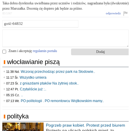
Taka dobra dyrektorka uwielbiana przez uczniów i rodziców, nagradzana była (dwukrotnie)
przez Marszałka. Docenią cię dopiero jak będzie za późno.
odpowiedz
ID:5367
Znam i akceptuję
regulamin portalu
włocławianie piszą
Wczoraj przechodząc przez park na Słodowie..
11:38 Nd.
Wszystko umiera
11:17 Śr.
z gniazdami ptaków Na żytniej obok..
07:23 Śr.
Czytaliście już :..
12:47 Pt.
..
05:15 Cz.
PO politologii . PO remontowcu Wojtkowskim mamy..
07:13 Wt.
polityka
Pogrzeb praw kobiet. Protest przed biurem
poselskim PiS
Protesty na ulicach polskich miast, to