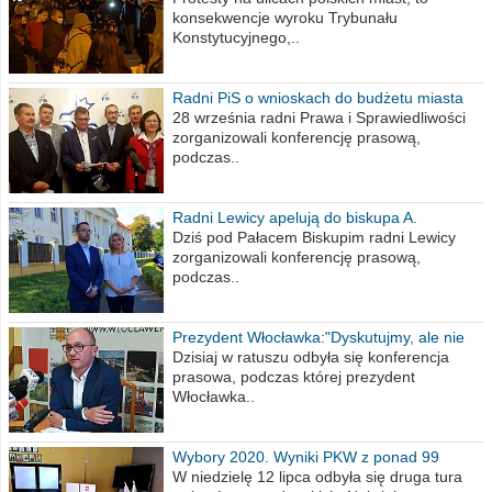
konsekwencje wyroku Trybunału
Konstytucyjnego,..
Radni PiS o wnioskach do budżetu miasta
na 2021 rok
28 września radni Prawa i Sprawiedliwości
zorganizowali konferencję prasową,
podczas..
Radni Lewicy apelują do biskupa A.
Wiesława Meringa
Dziś pod Pałacem Biskupim radni Lewicy
zorganizowali konferencję prasową,
podczas..
Prezydent Włocławka:"Dyskutujmy, ale nie
obrażajmy się”
Dzisiaj w ratuszu odbyła się konferencja
prasowa, podczas której prezydent
Włocławka..
Wybory 2020. Wyniki PKW z ponad 99
procent obwodów
W niedzielę 12 lipca odbyła się druga tura