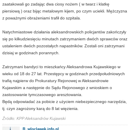
zaatakowali go zadając dwa ciosy nożem ( w twarz i klatkę
piersiową ) oraz bijąc metalowym kijem, po czym uciekli. Mężczyzna
z poważnymi obrażeniami trafił do szpitala.
Natychmiastowe działania aleksandrowskich policjantów zakończyły
się po kilkudziesięciu minutach zatrzymaniem dwóch sprawców oraz
ustaleniem dwóch pozostałych napastników. Zostali oni zatrzymani
dzisiaj w godzinach porannych.
Zatrzymani bandyci to mieszkańcy Aleksandrowa Kujawskiego w
wieku od 18 do 27 lat. Przestępcy w godzinach przedpołudniowych
trafią najpierw do Prokuratury Rejonowej w Aleksandrowie
Kujawskim a następnie do Sądu Rejonowego z wnioskiem o
zastosowanie tymczasowego aresztowania.
Będą odpowiadać za pobicie z użyciem niebezpiecznego narzędzia,
tj. czyn zagrożony karą do 8 lat więzienia.
Źródło: KPP Aleksandrów Kujawski
R. wloclawek.info.pl