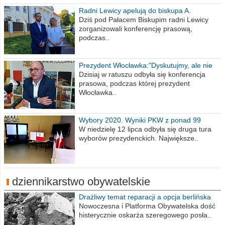
Radni Lewicy apelują do biskupa A.
Wiesława Meringa
Dziś pod Pałacem Biskupim radni Lewicy
zorganizowali konferencję prasową,
podczas..
Prezydent Włocławka:"Dyskutujmy, ale nie
obrażajmy się”
Dzisiaj w ratuszu odbyła się konferencja
prasowa, podczas której prezydent
Włocławka..
Wybory 2020. Wyniki PKW z ponad 99
procent obwodów
W niedzielę 12 lipca odbyła się druga tura
wyborów prezydenckich. Największe..
dziennikarstwo obywatelskie
Drażliwy temat reparacji a opcja berlińska
Nowoczesna i Platforma Obywatelska dość
histerycznie oskarża szeregowego posła..