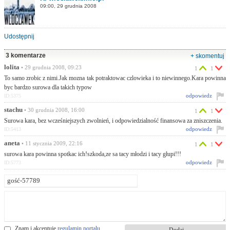
09:00, 29 grudnia 2008
Udostępnij
3 komentarze
+ skomentuj
lolita
• 29 grudnia 2008, 09:23
1
1
To samo zrobic z nimi.Jak mozna tak potraktowac czlowieka i to niewinnego.Kara powinna
byc bardzo surowa dla takich typow
odpowiedz
ID:5375
stachu
• 30 grudnia 2008, 16:00
1
1
Surowa kara, bez wcześniejszych zwolnień, i odpowiedzialność finansowa za zniszczenia.
odpowiedz
ID:5413
aneta
• 11 stycznia 2009, 22:16
1
1
surowa kara powinna spotkac ich!szkoda,ze sa tacy młodzi i tacy głupi!!!
odpowiedz
ID:5773
Znam i akceptuję
regulamin portalu