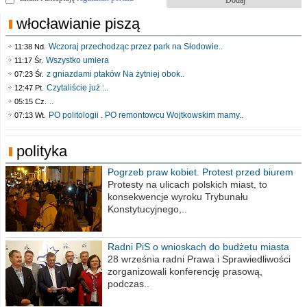
włocławianie piszą
Wczoraj przechodząc przez park na Słodowie..
11:38 Nd.
Wszystko umiera
11:17 Śr.
z gniazdami ptaków Na żytniej obok..
07:23 Śr.
Czytaliście już :..
12:47 Pt.
..
05:15 Cz.
PO politologii . PO remontowcu Wojtkowskim mamy..
07:13 Wt.
polityka
Pogrzeb praw kobiet. Protest przed biurem
poselskim PiS
Protesty na ulicach polskich miast, to
konsekwencje wyroku Trybunału
Konstytucyjnego,..
Radni PiS o wnioskach do budżetu miasta
na 2021 rok
28 września radni Prawa i Sprawiedliwości
zorganizowali konferencję prasową,
podczas..