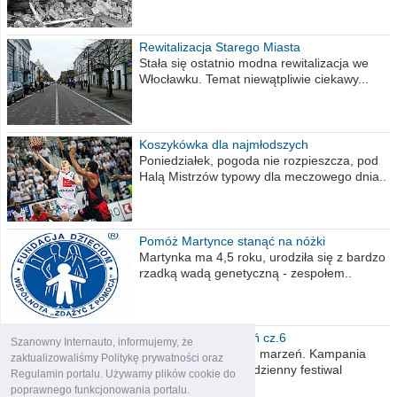
Rewitalizacja Starego Miasta
Stała się ostatnio modna rewitalizacja we
Włocławku. Temat niewątpliwie ciekawy...
Koszykówka dla najmłodszych
Poniedziałek, pogoda nie rozpieszcza, pod
Halą Mistrzów typowy dla meczowego dnia..
Pomóż Martynce stanąć na nóżki
Martynka ma 4,5 roku, urodziła się z bardzo
rzadką wadą genetyczną - zespołem..
Polska moich marzeń cz.6
Szanowny Internauto, informujemy, że
Nadszedł kres moich marzeń. Kampania
zaktualizowaliśmy Politykę prywatności oraz
wyborcza czyli niecodzienny festiwal
Regulamin portalu. Używamy plików cookie do
obietnic,..
poprawnego funkcjonowania portalu.